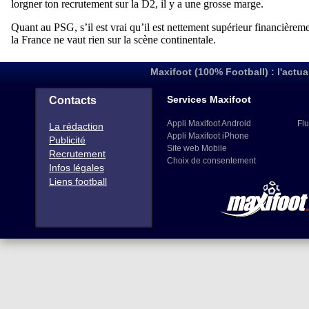
Maxifoot (100% Football) : l'actua
Services Maxifoot
Contacts
Appli Maxifoot Android
Flu
La rédaction
Appli Maxifoot iPhone
Publicité
Site web Mobile
Recrutement
Choix de consentement
Infos légales
Liens football