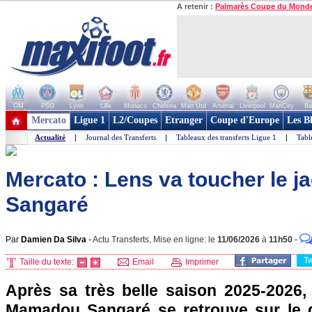
A retenir :
Palmarès Coupe du Mond
OM
PSG
Lyon
Lille
Monaco
Chelsea
Man Utd
Arsenal
Liverpool
ManCity
Ba
+ de clubs
Mercato
Ligue 1
L2/Coupes
Etranger
Coupe d'Europe
Les B
Actualité
|
Journal des Transferts
|
Tableaux des transferts Ligue 1
|
Tabl
Mercato : Lens va toucher le j
Sangaré
Par
Damien Da Silva
-
Actu Transferts, Mise en ligne: le
11/06/2026
à
11h50
-
T
Taille du texte:
Email
Imprimer
Après sa très belle saison 2025-2026, 
Mamadou Sangaré se retrouve sur le 