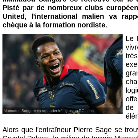
Pisté par de nombreux clubs européen
United, l'international malien va rap
chèque à la formation nordiste.
Le 
viv
trè
exe
gra
cha
log
offe
de
Mamadou Sangaré va rapporter très gros au RC Lens.
élé
Alors que l'entraîneur Pierre Sage se trou