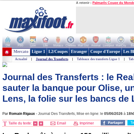
A retenir :
Palmarès Coupe du Mond
OM
PSG
Lyon
Lille
Monaco
Chelsea
Man Utd
Arsenal
Liverpool
ManCity
Ba
+ de clubs
Mercato
Ligue 1
L2/Coupes
Etranger
Coupe d'Europe
Les B
Actualité
|
Journal des Transferts
|
Tableaux des transferts Ligue 1
|
Tab
Journal des Transferts : le Real
sauter la banque pour Olise, u
Lens, la folie sur les bancs de L
Par
Romain Rigaux
-
Journal Des Transferts, Mise en ligne: le
05/06/2026
à
18h
T
Taille du texte:
Email
Imprimer