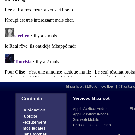
Maxifoot (100% Football) : l'actua
Services Maxifoot
Contacts
Appli Maxifoot Android
Flu
La rédaction
Appli Maxifoot iPhone
Publicité
Site web Mobile
Recrutement
Choix de consentement
Infos légales
Liens football