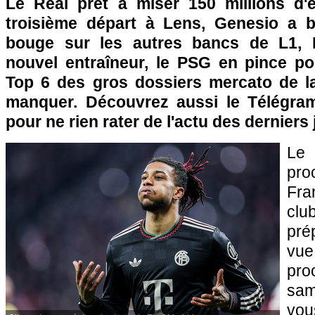
Le Real prêt à miser 150 millions d'
troisième départ à Lens, Genesio a b
bouge sur les autres bancs de L1, L
nouvel entraîneur, le PSG en pince pou
Top 6 des gros dossiers mercato de l
manquer. Découvrez aussi le Télégram
pour ne rien rater de l'actu des derniers 
Le 
pro
Fra
clu
pré
vu
pro
sam
v