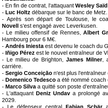
- En fin de contrat, l'attaquant
Wesley Saï
-
Luc Holtz
débarque sur le banc de Metz.
- Après son départ de Toulouse, le c
Novell
s'est engagé avec Leverkusen.
- Le milieu offensif de Rennes,
Albert G
Hambourg pour 6 M€.
-
Andrés Iniesta
est devenu le coach du G
-
Iñigo Pérez
est le nouvel entraîneur de Vi
- Le milieu de Brighton,
James Milner
, 
carrière.
-
Sergio Conceição
n'est plus l'entraîneur d
-
Domenico Tedesco
a été nommé coach 
-
Marco Silva
a quitté son poste d'entraîn
- L'attaquant
Deniz Undav
a prolongé ave
2029.
- Le défenseur central
Fabian Schär
a