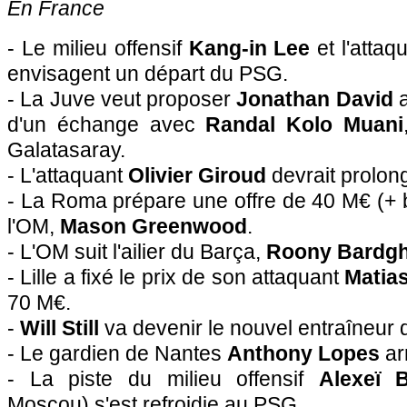
En France
- Le milieu offensif
Kang-in Lee
et l'attaq
envisagent un départ du PSG.
- La Juve veut proposer
Jonathan David
a
d'un échange avec
Randal Kolo Muani
Galatasaray.
- L'attaquant
Olivier Giroud
devrait prolong
- La Roma prépare une offre de 40 M€ (+ bo
l'OM,
Mason Greenwood
.
- L'OM suit l'ailier du Barça,
Roony Bardgh
- Lille a fixé le prix de son attaquant
Matia
70 M€.
-
Will Still
va devenir le nouvel entraîneur 
- Le gardien de Nantes
Anthony Lopes
ar
- La piste du milieu offensif
Alexeï 
Moscou) s'est refroidie au PSG.