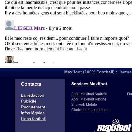
Maxifoot (100% Football) : l'actua
Services Maxifoot
Contacts
Appli Maxifoot Android
Flu
La rédaction
Appli Maxifoot iPhone
Publicité
Site web Mobile
Recrutement
Choix de consentement
Infos légales
Liens football