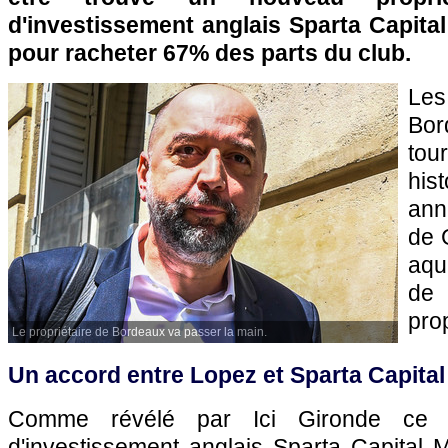
d'investissement anglais Sparta Capita
pour racheter 67% des parts du club.
Le
Bor
tou
his
ann
de 
aqu
de
prop
Le propriétaire de Bordeaux va passer la main.
Un accord entre Lopez et Sparta Capit
Comme révélé par Ici Gironde ce m
d'investissement anglais Sparta Capital