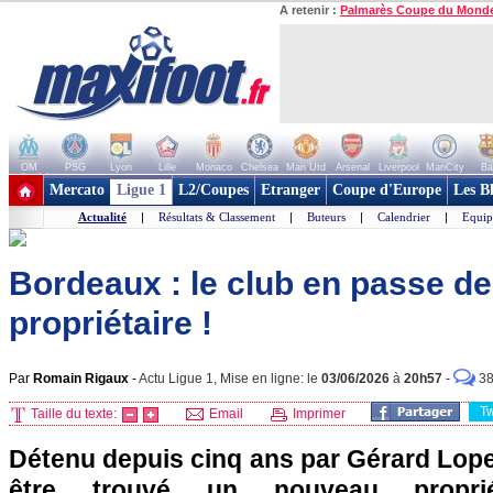
A retenir :
Palmarès Coupe du Mond
OM
PSG
Lyon
Lille
Monaco
Chelsea
Man Utd
Arsenal
Liverpool
ManCity
Ba
+ de clubs
Mercato
Ligue 1
L2/Coupes
Etranger
Coupe d'Europe
Les B
Actualité
|
Résultats & Classement
|
Buteurs
|
Calendrier
|
Equip
Bordeaux : le club en passe d
propriétaire !
Par
Romain Rigaux
-
Actu Ligue 1, Mise en ligne: le
03/06/2026
à
20h57
-
3
T
Taille du texte:
Email
Imprimer
Détenu depuis cinq ans par Gérard Lope
être trouvé un nouveau proprié