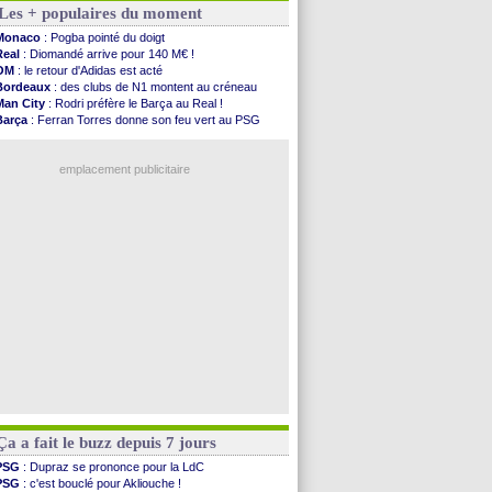
Les + populaires du moment
Rennes
: Haise confirme pour Aït Boudlal
Man City
: Trafford à Leeds pour 47 M€ (off...
Monaco
: Pogba pointé du doigt
Man Utd
: Zirkzee vers la Juventus ?
Real
: Diomandé arrive pour 140 M€ !
Amical
: Monaco s'impose contre Getafe
OM
: le retour d'Adidas est acté
Nantes
: Der Zakarian et sa relation avec Kita
Bordeaux
: des clubs de N1 montent au créneau
OM
: le club prêt à libérer Kondogbia ?
Man City
: Rodri préfère le Barça au Real !
Monaco
: le message touchant d'Akliouche
Barça
: Ferran Torres donne son feu vert au PSG
FIFA
: Tebas en remet une couche
PSG
: Luis Enrique satisfait malgré tout
FIFA
: l'UEFA maintient la pression
OM
: accord trouvé avec Man City pour Rulli
PSG
: Tebas encense Luis Enrique
emplacement publicitaire
Real
: Vinicius jusqu'en 2032 (officiel)
Lyon
: Mangala va rejoindre Getafe
OM
: une offre refusée pour Aguerd
Real
: c'est confirmé pour Vinicius
Troyes
: Junior Diaz jusqu'en 2030 (officiel)
Voir les brèves précédentes
Ça a fait le buzz depuis 7 jours
PSG
: Dupraz se prononce pour la LdC
PSG
: c'est bouclé pour Akliouche !