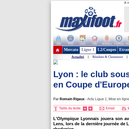
A r
OM
PSG
Lyon
Lille
Monaco
Chelsea
Ma
+ de clubs
Mercato
Ligue 1
L2/Coupes
Etran
Actualité
|
Résultats & Classement
|
Lyon : le club sou
en Coupe d'Europ
Par
Romain Rigaux
-
Actu Ligue 1, Mise en ligne
Taille du texte:
Email
I
L'Olympique Lyonnais jouera son ave
Lens, lors de la dernière journée de 
rhodanien.