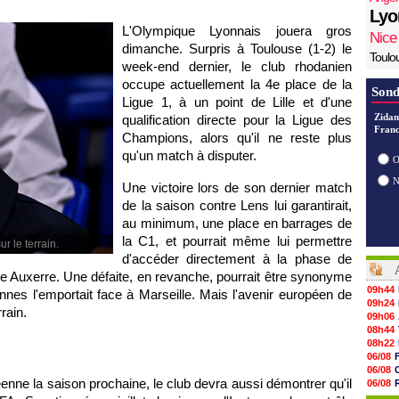
Lyo
L'Olympique Lyonnais jouera gros
Nice
dimanche. Surpris à Toulouse (1-2) le
Toulo
week-end dernier, le club rhodanien
occupe actuellement la 4e place de la
Sond
Ligue 1, à un point de Lille et d'une
Zidan
qualification directe pour la Ligue des
Franc
Champions, alors qu'il ne reste plus
qu'un match à disputer.
O
Une victoire lors de son dernier match
de la saison contre Lens lui garantirait,
au minimum, une place en barrages de
la C1, et pourrait même lui permettre
r le terrain.
d'accéder directement à la phase de
e Auxerre. Une défaite, en revanche, pourrait être synonyme
09h44
ennes l'emportait face à Marseille. Mais l'avenir européen de
09h24
rain.
09h06
08h44
08h22
06/08
06/08
enne la saison prochaine, le club devra aussi démontrer qu'il
06/08
06/08