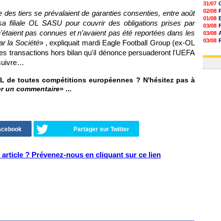
31/07
02/08
es tiers se prévalaient de garanties consenties, entre août
01/08
sa filiale OL SASU pour couvrir des obligations prises par
03/08
étaient pas connues et n'avaient pas été reportées dans les
03/08
03/08
r la Société
» , expliquait mardi Eagle Football Group (ex-OL
03/08
es transactions hors bilan qu'il dénonce persuaderont l'UEFA
31/07
 suivre…
OL de toutes compétitions européennes ? N'hésitez pas à
er un commentaire
» ...
Facebook
Partager sur Twitter
article ? Prévenez-nous en cliquant sur ce lien