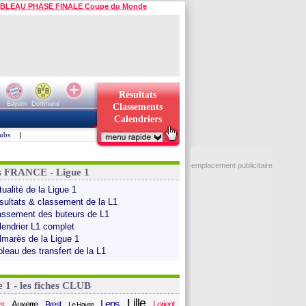
BLEAU PHASE FINALE Coupe du Monde
Résultats
Bayern
Dortmund
Classements
Calendriers
ubs
|
emplacement publicitaire
s FRANCE - Ligue 1
ualité de la Ligue 1
sultats & classement de la L1
assement des buteurs de L1
lendrier L1 complet
lmarès de la Ligue 1
bleau des transfert de la L1
e 1 - les fiches CLUB
Lille
Lens
s
Auxerre
Lorient
Brest
Le Havre