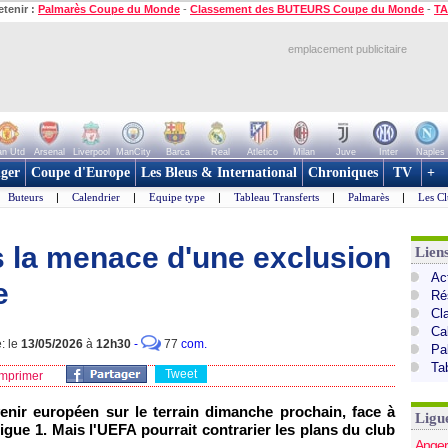
etenir :
Palmarès Coupe du Monde
-
Classement des BUTEURS Coupe du Monde
-
TA
emplacement publicitaire
n Utd
Arsenal
Liverpool
ManCity
Barca
Real
Atletico
Milan
Juve
Inter
Naples
ger
Coupe d'Europe
Les Bleus & International
Chroniques
TV
+
Buteurs
|
Calendrier
|
Equipe type
|
Tableau Transferts
|
Palmarès
|
Les Cl
s la menace d'une exclusion
Lien
Act
e
Ré
Cl
Ca
: le
13/05/2026
à
12h30
-
77
com.
Pa
Ta
Tweet
mprimer
nir européen sur le terrain dimanche prochain, face à
Ligu
Ligue 1. Mais l'UEFA pourrait contrarier les plans du club
Anger