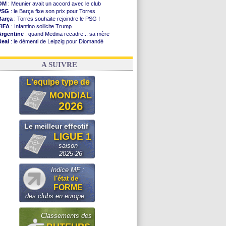
OM
: Meunier avait un accord avec le club
PSG
: le Barça fixe son prix pour Torres
Barça
: Torres souhaite rejoindre le PSG !
FIFA
: Infantino sollicite Trump
Argentine
: quand Medina recadre... sa mère
Real
: le démenti de Leipzig pour Diomandé
OM
: Paixão attire un 2e club anglais
FIFA
: le conseiller d'Infantino démissionne !
A SUIVRE
L'equipe type de
MONDIAL
2026
Le meilleur effectif
LIGUE 1
saison
2025-26
Indice MF :
l'état de
FORME
des clubs en europe
Classements des