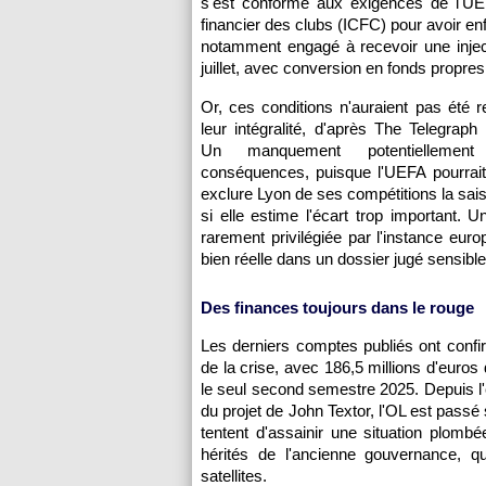
s'est conformé aux exigences de l'UEFA
financier des clubs (ICFC) pour avoir enfre
notamment engagé à recevoir une inject
juillet, avec conversion en fonds propres
Or, ces conditions n'auraient pas été 
leur intégralité, d'après The Telegraph
Un manquement potentiellemen
conséquences, puisque l'UEFA pourrait 
exclure Lyon de ses compétitions la sai
si elle estime l'écart trop important. 
rarement privilégiée par l'instance eur
bien réelle dans un dossier jugé sensible
Des finances toujours dans le rouge
Les derniers comptes publiés ont confi
de la crise, avec 186,5 millions d'euros
le seul second semestre 2025. Depuis l
du projet de John Textor, l'OL est pass
tentent d'assainir une situation plom
hérités de l'ancienne gouvernance, qu
satellites.