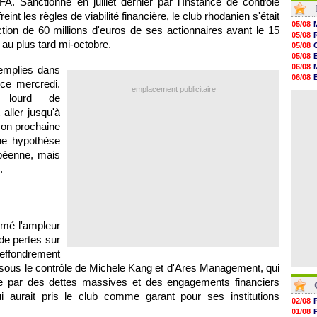
. Sanctionné en juillet dernier par l'Instance de contrôle
06/08
int les règles de viabilité financière, le club rhodanien s'était
06/08
05/08
ion de 60 millions d'euros de ses actionnaires avant le 15
06/08
05/08
06/08
 au plus tard mi-octobre.
05/08
06/08
05/08
06/08
06/08
remplies dans
06/08
06/08
 ce mercredi.
06/08
06/08
emplacement publicitaire
06/08
t lourd de
06/08
06/08
aller jusqu'à
06/08
son prochaine
06/08
06/08
Une hypothèse
06/08
opéenne, mais
06/08
.
rmé l'ampleur
 de pertes sur
'effondrement
é sous le contrôle de Michele Kang et d'Ares Management, qui
bée par des dettes massives et des engagements financiers
i aurait pris le club comme garant pour ses institutions
02/08
01/08