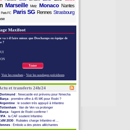
n
Marseille
Monaco
Nantes
Metz
Paris SG
Rennes
Strasbourg
Paris FC
use
age Maxifoot
e va t-il faire mieux que Deschamps en équipe de
e ?
UI
NON
Voter
Voir les resultats
-
Voir les sondages précédents
Actu et transferts 24h/24
Dortmund
: Newcastle est prévenu pour Nmecha
Barça
: première offre à 45 M€ pour Rodri ?
Argentine
: le soutien très appuyé à Infantino
Tottenham
: Van de Ven va prolonger
Barça
: l'agent de Rodri confirme !
FIFA
: la CAF soutient Infantino
CdM 2030
: Rubiales charge Infantino et ...
Rennes
: Embolo a des pistes alléchantes
Côte d'Ivoire
: Renard affiche ses ambitions