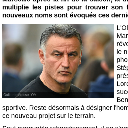
multiplie les pistes pour trouver son 
nouveaux noms sont évoqués ces derni
L'
Mar
rév
le 
pho
Sté
pré
Lor
su
Galtier intéresse l'OM.
Ben
sportive. Reste désormais à désigner l'h
ce nouveau projet sur le terrain.