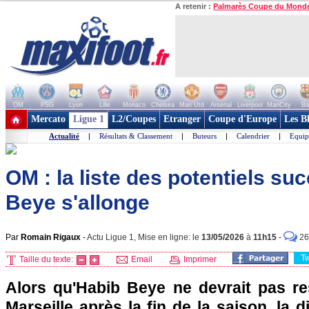
A retenir :
Palmarès Coupe du Mond
OM
PSG
Lyon
Lille
Monaco
Chelsea
Man Utd
Arsenal
Liverpool
ManCity
Ba
+ de clubs
Mercato
Ligue 1
L2/Coupes
Etranger
Coupe d'Europe
Les B
Actualité
|
Résultats & Classement
|
Buteurs
|
Calendrier
|
Equip
OM : la liste des potentiels s
Beye s'allonge
Par
Romain Rigaux
-
Actu Ligue 1, Mise en ligne: le
13/05/2026
à
11h15
-
26
T
Taille du texte:
Email
Imprimer
Alors qu'Habib Beye ne devrait pas re
Marseille après la fin de la saison, la d