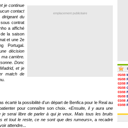
08/08
t je continue
08/08
aucun contact
08/08
emplacement publicitaire
08/08
 dirigeant du
 sous contrat
nho a affiché
 de la saison
at et une 2e
g Portugal.
une décision
s ma carrière.
ersonne. Donc
Madrid, et je
ier match de
05/08
nu.
05/08
02/08
05/08
03/08
05/08
03/08
 écarté la possibilité d'un départ de Benfica pour le Real au
03/08
patienter pour connaître son choix. «
Ensuite, il y aura une
06/08
je serai libre de parler à qui je veux. Mais tous les bruits
03/08
s et tout le reste, ce ne sont que des rumeurs
», a recadré
ir attendre...