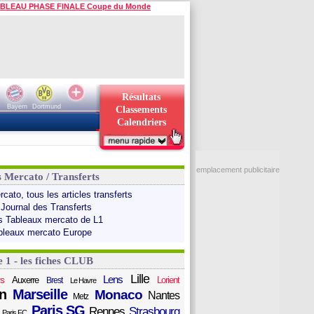
BLEAU PHASE FINALE Coupe du Monde
Résultats
Bayern
Dortmund
Classements
Calendriers
emplacement publicitaire
s Mercato / Transferts
cato, tous les articles transferts
 Journal des Transferts
s Tableaux mercato de L1
bleaux mercato Europe
e 1 - les fiches CLUB
Lille
Lens
s
Auxerre
Lorient
Brest
Le Havre
n
Marseille
Monaco
Nantes
Metz
Paris SG
Rennes
Strasbourg
Paris FC