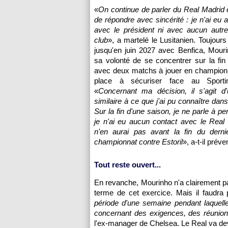
«
On continue de parler du Real Madrid e
de répondre avec sincérité : je n'ai eu 
avec le président ni avec aucun autre
club
», a martelé le Lusitanien. Toujours
jusqu'en juin 2027 avec Benfica, Mouri
sa volonté de se concentrer sur la fin
avec deux matchs à jouer en championn
place à sécuriser face au Sportin
«
Concernant ma décision, il s'agit d'
similaire à ce que j'ai pu connaître dan
Sur la fin d'une saison, je ne parle à p
je n'ai eu aucun contact avec le Real 
n'en aurai pas avant la fin du dern
championnat contre Estoril
», a-t-il préve
Tout reste ouvert...
En revanche, Mourinho n'a clairement pas
terme de cet exercice. Mais il faudra 
période d'une semaine pendant laquelle 
concernant des exigences, des réunion
l'ex-manager de Chelsea. Le Real va devo