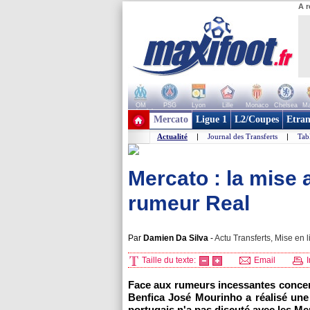
A r
OM
PSG
Lyon
Lille
Monaco
Chelsea
Ma
+ de clubs
Mercato
Ligue 1
L2/Coupes
Etran
Actualité
|
Journal des Transferts
|
Tab
Mercato : la mise 
rumeur Real
Par
Damien Da Silva
-
Actu Transferts, Mise en l
Taille du texte:
Email
I
Face aux rumeurs incessantes concern
Benfica José Mourinho a réalisé une n
portugais n'a pas discuté avec les M