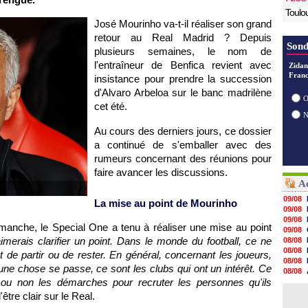
Toulo
José Mourinho va-t-il réaliser son grand
retour au Real Madrid ? Depuis
Sond
plusieurs semaines, le nom de
l'entraîneur de Benfica revient avec
Zidan
Franc
insistance pour prendre la succession
d'Alvaro Arbeloa sur le banc madrilène
O
cet été.
Au cours des derniers jours, ce dossier
a continué de s'emballer avec des
rumeurs concernant des réunions pour
faire avancer les discussions.
Ac
09/08
La mise au point de Mourinho
09/08
09/08
manche, le Special One a tenu à réaliser une mise au point
09/08
aimerais clarifier un point. Dans le monde du football, ce ne
08/08
08/08
t de partir ou de rester. En général, concernant les joueurs,
08/08
 une chose se passe, ce sont les clubs qui ont un intérêt. Ce
08/08
 ou non les démarches pour recruter les personnes qu'ils
08/08
08/08
être clair sur le Real.
08/08