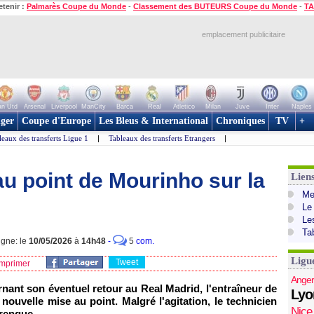
etenir :
Palmarès Coupe du Monde
-
Classement des BUTEURS Coupe du Monde
-
TA
emplacement publicitaire
n Utd
Arsenal
Liverpool
ManCity
Barca
Real
Atletico
Milan
Juve
Inter
Naples
ger
Coupe d'Europe
Les Bleus & International
Chroniques
TV
+
leaux des transferts Ligue 1
|
Tableaux des transferts Etrangers
|
au point de Mourinho sur la
Lien
Mer
Le
Le
Ta
igne: le
10/05/2026
à
14h48
-
5
com.
Ligu
Tweet
mprimer
Anger
ant son éventuel retour au Real Madrid, l'entraîneur de
Lyo
ouvelle mise au point. Malgré l'agitation, le technicien
Nice
erengue.