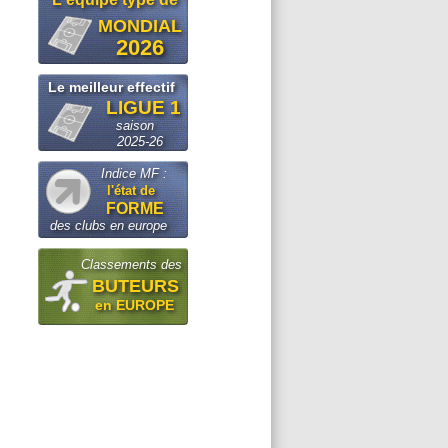
MONDIAL
2026
Le meilleur effectif
LIGUE 1
saison
2025-26
Indice MF :
l'état de
FORME
des clubs en europe
Classements des
BUTEURS
en EUROPE