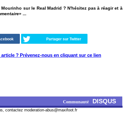
ourinho sur le Real Madrid ? N'hésitez pas à réagir et à
mmentaire
» ...
Facebook
Partager sur Twitter
article ? Prévenez-nous en cliquant sur ce lien
DISQUS
Communauté
us, contactez
moderation-abus@maxifoot.fr