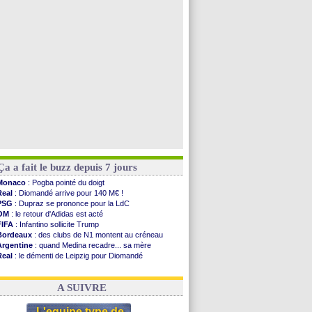
Barça
: De Jong menacé par l’arrivée de Rodri
Nottingham
: O. Diomande arrive pour 40 M€
Lens
: Ganiou prolongé jusqu'en 2030 (officiel)
Atletico
: Almada rejoint River Plate (off.)
Voir toutes les brèves
Ça a fait le buzz depuis 7 jours
Monaco
: Pogba pointé du doigt
Real
: Diomandé arrive pour 140 M€ !
PSG
: Dupraz se prononce pour la LdC
OM
: le retour d'Adidas est acté
FIFA
: Infantino sollicite Trump
Bordeaux
: des clubs de N1 montent au créneau
Argentine
: quand Medina recadre... sa mère
Real
: le démenti de Leipzig pour Diomandé
OM
: le club prêt à libérer Kondogbia ?
OM
: Paixão attire un 2e club anglais
A SUIVRE
L'equipe type de