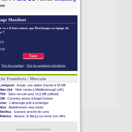
use
age Maxifoot
e va t-il faire mieux que Deschamps en équipe de
e ?
UI
NON
Voter
Voir les resultats
-
Voir les sondages précédents
tu Transferts / Mercato
Liverpool
: Araujo, une option d'achat à 55 M€
Man Utd
: Vitek vendu à Middlesbrough (off.)
PSV
: Sano recruté pour 14,5 M€ (officiel)
OM
: Coventry pense à Angel Gomes
Inter
: Calhanoglu prêt à prolonger
Nice
: Abdelmonem veut rester
Benfica
: Ivanovic proche de Lens
Atletico
: Alvarez, le Barça va revoir son offre
Lorient
: Mbamba prêté par Leverkusen (officiel)
Naples
: Lukaku dit oui à Fenerbahçe
LA Galaxy
: Sergi Roberto a signé (officiel)
emplacement publicitaire