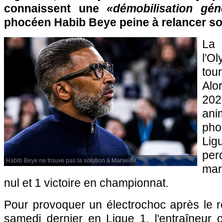
connaissent une
«démobilisation gén
phocéen Habib Beye peine à relancer s
La
l'O
tou
Alo
202
an
pho
Lig
perd
Habib Beye ne trouve pas la solution à Marseille.
mar
nul et 1 victoire en championnat.
Pour provoquer un électrochoc après le r
samedi dernier en Ligue 1, l'entraîneur