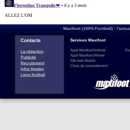
Maxifoot (100% Football) : l'actua
Services Maxifoot
Contacts
Appli Maxifoot Android
Flu
La rédaction
Appli Maxifoot iPhone
Publicité
Site web Mobile
Recrutement
Choix de consentement
Infos légales
Liens football