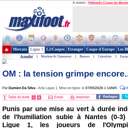
A retenir :
Palmarès Coupe du Mond
OM
PSG
Lyon
Lille
Monaco
Chelsea
Man Utd
Arsenal
Liverpool
ManCity
Ba
+ de clubs
Mercato
Ligue 1
L2/Coupes
Etranger
Coupe d'Europe
Les B
Actualité
|
Résultats & Classement
|
Buteurs
|
Calendrier
|
Equip
OM : la tension grimpe encore..
Par
Damien Da Silva
-
Actu Ligue 1, Mise en ligne: le
07/05/2026
à
14h05
-
T
Taille du texte:
Email
Imprimer
Punis par une mise au vert à durée ind
de l'humiliation subie à Nantes (0-3
Ligue 1, les joueurs de l'Olympi