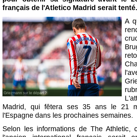
français de l'Atletico Madrid serait tenté
A q
ren
cru
Br
ret
Cham
l'
Gri
rub
Griezmann sur le départ ?
L'a
Madrid, qui fêtera ses 35 ans le 21 ma
l'Espagne dans les prochaines semaines.
Selon les informations de The Athletic, 