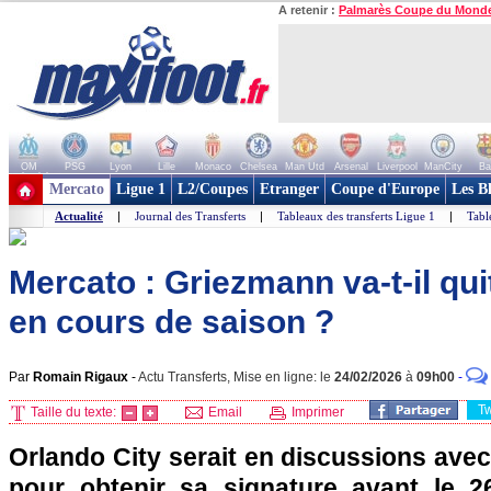
A retenir :
Palmarès Coupe du Mond
OM
PSG
Lyon
Lille
Monaco
Chelsea
Man Utd
Arsenal
Liverpool
ManCity
Ba
+ de clubs
Mercato
Ligue 1
L2/Coupes
Etranger
Coupe d'Europe
Les B
Actualité
|
Journal des Transferts
|
Tableaux des transferts Ligue 1
|
Tabl
Mercato : Griezmann va-t-il quit
en cours de saison ?
Par
Romain Rigaux
-
Actu Transferts, Mise en ligne: le
24/02/2026
à
09h00
-
T
Taille du texte:
Email
Imprimer
Orlando City serait en discussions ave
pour obtenir sa signature avant le 2