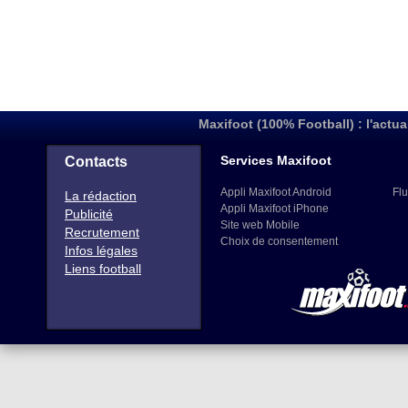
Maxifoot (100% Football) : l'actua
Services Maxifoot
Contacts
Appli Maxifoot Android
Flu
La rédaction
Appli Maxifoot iPhone
Publicité
Site web Mobile
Recrutement
Choix de consentement
Infos légales
Liens football