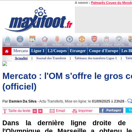
A retenir :
Palmarès Coupe du Mond
OM
PSG
Lyon
Lille
Monaco
Chelsea
Man Utd
Arsenal
Liverpool
ManCity
Ba
+ de clubs
Mercato
Ligue 1
L2/Coupes
Etranger
Coupe d'Europe
Les B
Actualité
|
Journal des Transferts
|
Tableaux des transferts Ligue 1
|
Tabl
Mercato : l'OM s'offre le gros 
(officiel)
Par
Damien Da Silva
-
Actu Transferts, Mise en ligne: le
01/09/2025
à
23h28
-
T
Taille du texte:
Email
Imprimer
Dans la dernière ligne droite de 
l'Olympique de Marseille a obtenu le