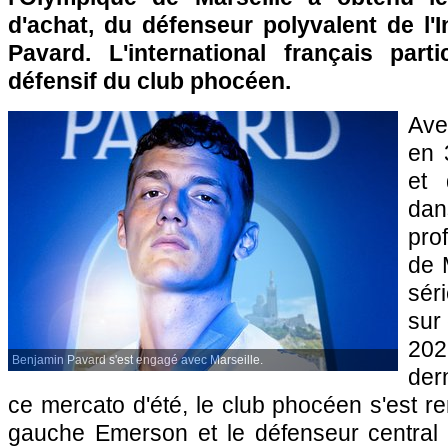
d'achat, du défenseur polyvalent de l'
Pavard. L'international français par
défensif du club phocéen.
Ave
en 
et 
dan
pro
de 
sér
sur
202
Benjamin Pavard s'est engagé avec Marseille.
der
ce mercato d'été, le club phocéen s'est re
gauche Emerson et le défenseur central