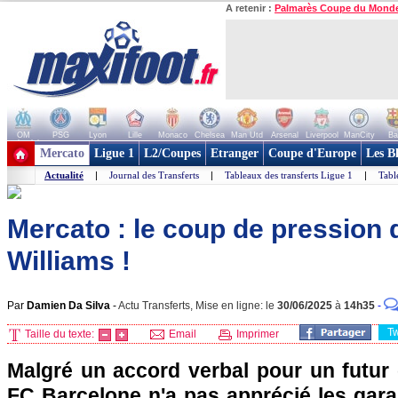
A retenir :
Palmarès Coupe du Mond
OM
PSG
Lyon
Lille
Monaco
Chelsea
Man Utd
Arsenal
Liverpool
ManCity
Ba
+ de clubs
Mercato
Ligue 1
L2/Coupes
Etranger
Coupe d'Europe
Les B
Actualité
|
Journal des Transferts
|
Tableaux des transferts Ligue 1
|
Tabl
Mercato : le coup de pression 
Williams !
Par
Damien Da Silva
-
Actu Transferts, Mise en ligne: le
30/06/2025
à
14h35
-
T
Taille du texte:
Email
Imprimer
Malgré un accord verbal pour un futur 
FC Barcelone n'a pas apprécié les gara