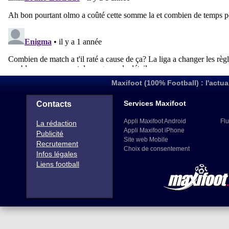
Maxifoot (100% Football) : l'actua
Services Maxifoot
Contacts
Appli Maxifoot Android
Flu
La rédaction
Appli Maxifoot iPhone
Publicité
Site web Mobile
Recrutement
Choix de consentement
Infos légales
Liens football