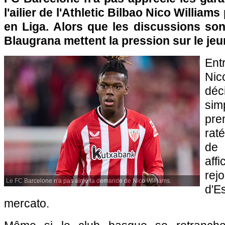
l'ailier de l'Athletic Bilbao Nico William
en Liga. Alors que les discussions son
Blaugrana mettent la pression sur le jeu
Ent
Nic
dé
si
pr
raté
de 
aff
rej
Le FC Barcelone n'a pas aimé la demande de Nico Williams.
d'
mercato.