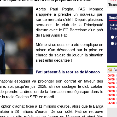
Toulo
Après Paul Pogba, l'AS Monaco
s'apprête à prendre un nouveau pari
Sond
sur ce mercato d'été ! Depuis plusieurs
semaines, le club de la Principauté
Zidan
Franc
discute avec le FC Barcelone d'un prêt
de l'ailier Ansu Fati.
O
Même si ce dossier a été compliqué en
raison d'un désaccord sur la prise en
charge du salaire du joueur, la situation
s'est enfin décantée !
Ac
Fati présent à la reprise de Monaco
06/08
06/08
ernational espagnol va prolonger son contrat en faveur des
06/08
, soit jusqu'en juin 2028, afin de soulager le club catalan
06/08
nt de prendre la direction de la formation monégasque dans le
06/08
06/08
de la radio Cadena SER ce mardi.
06/08
06/08
option d'achat fixée à 11 millions d'euros, alors que le Barça
06/08
luée à 28 millions d'euros. De son côté, Fati se retrouve
06/08
06/08
ser sa visite médicale en faveur de Monaco et ainsi être