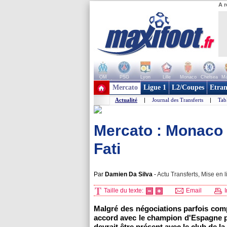
A r
OM
PSG
Lyon
Lille
Monaco
Chelsea
Ma
+ de clubs
Mercato
Ligue 1
L2/Coupes
Etran
Actualité
|
Journal des Transferts
|
Tab
Mercato : Monaco 
Fati
Par
Damien Da Silva
-
Actu Transferts, Mise en l
Taille du texte:
Email
I
Malgré des négociations parfois com
accord avec le champion d'Espagne pou
devrait être présent avec le club de la