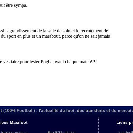
t (100% Football) : l'actualité du foot, des transferts et du mercat
ices Maxifoot
Liens pr
 Maxifoot Android
Flux RSS info foot
Liens foot