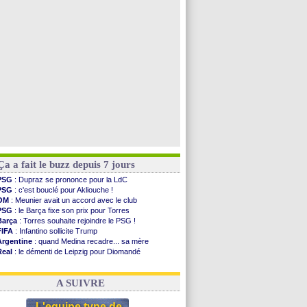
PSG
: contrat signé pour Akliouche
Chelsea
: Palace a fait son offre pour Disasi
PSG
: l'étonnante rumeur Gusto
Bologne
: Dallinga est sur le marché
Voir toutes les brèves
Ça a fait le buzz depuis 7 jours
PSG
: Dupraz se prononce pour la LdC
PSG
: c'est bouclé pour Akliouche !
OM
: Meunier avait un accord avec le club
PSG
: le Barça fixe son prix pour Torres
Barça
: Torres souhaite rejoindre le PSG !
FIFA
: Infantino sollicite Trump
Argentine
: quand Medina recadre... sa mère
Real
: le démenti de Leipzig pour Diomandé
OM
: Paixão attire un 2e club anglais
FIFA
: le conseiller d'Infantino démissionne !
A SUIVRE
L'equipe type de