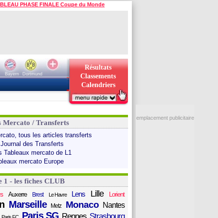
BLEAU PHASE FINALE Coupe du Monde
Résultats
Bayern
Dortmund
Classements
Calendriers
emplacement publicitaire
s Mercato / Transferts
cato, tous les articles transferts
 Journal des Transferts
s Tableaux mercato de L1
bleaux mercato Europe
e 1 - les fiches CLUB
Lille
Lens
s
Auxerre
Lorient
Brest
Le Havre
n
Marseille
Monaco
Nantes
Metz
Paris SG
Rennes
Strasbourg
Paris FC