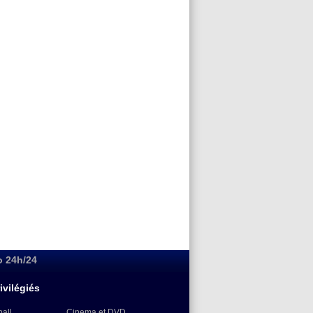
o 24h/24
ivilégiés
ball
Cinema et DVD