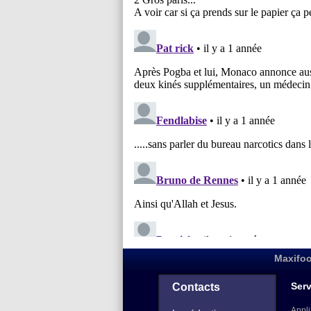
Maxifoo
Serv
Contacts
Appli