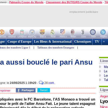
etenir :
Palmarès Coupe du Monde
-
Classement des BUTEURS Coupe du Monde
-
TA
emplacement publicitaire
n Utd
Arsenal
Liverpool
ManCity
Barca
Real
Atletico
Milan
Juve
Inter
Naples
ger
Coupe d'Europe
Les Bleus & International
Chroniques
TV
+
leaux des transferts Ligue 1
|
Tableaux des transferts Etrangers
|
a aussi bouclé le pari Ansu
Lien
Mer
Le
Le
Ta
igne: le
24/06/2025
à
19h20
-
28
com.
Ligu
Tweet
mprimer
Anger
pliquées avec le FC Barcelone, l'AS Monaco a trouvé un
Lyo
r le prêt de l'ailier Ansu Fati. Le jeune talent espagnol
Nice
 Principauté dès le début de la préparation estivale.