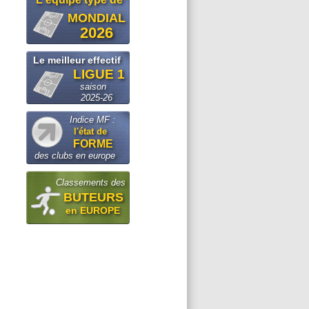
MONDIAL
2026
Le meilleur effectif
LIGUE 1
saison
2025-26
Indice MF :
l'état de
FORME
des clubs en europe
Classements des
BUTEURS
en EUROPE