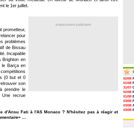
06/08
 le 1er juillet.
06/08
06/08
06/08
emplacement publicitaire
t prometteur,
 relancer pour
es problèmes
tif de Bissau
ité. Incapable
à Brighton en
c le Barça en
compétitions
 (0 but et 0
02/08
retrouver son
01/08
31/07
à prendre le
02/08
. Une recrue
01/08
03/08
03/08
03/08
e d'Ansu Fati à l'AS Monaco ? N'hésitez pas à réagir et
03/08
mmentaire
» …
31/07