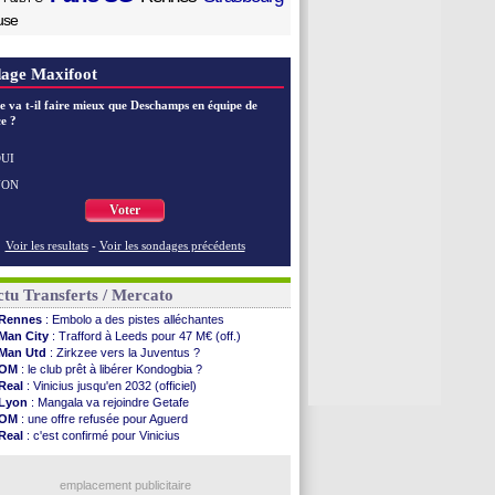
use
age Maxifoot
e va t-il faire mieux que Deschamps en équipe de
e ?
UI
NON
Voter
Voir les resultats
-
Voir les sondages précédents
tu Transferts / Mercato
Rennes
: Embolo a des pistes alléchantes
Man City
: Trafford à Leeds pour 47 M€ (off.)
Man Utd
: Zirkzee vers la Juventus ?
OM
: le club prêt à libérer Kondogbia ?
Real
: Vinicius jusqu'en 2032 (officiel)
Lyon
: Mangala va rejoindre Getafe
OM
: une offre refusée pour Aguerd
Real
: c'est confirmé pour Vinicius
Troyes
: Junior Diaz jusqu'en 2030 (officiel)
PSG
: Akliouche a signé (officiel)
OM
: une offre pour Bulka
emplacement publicitaire