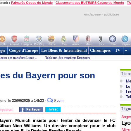
etenir :
Palmarès Coupe du Monde
-
Classement des BUTEURS Coupe du Monde
-
TA
emplacement publicitaire
n Utd
Arsenal
Liverpool
ManCity
Barca
Real
Atletico
Milan
Juve
Inter
Naples
ger
Coupe d'Europe
Les Bleus & International
Chroniques
TV
+
leaux des transferts Ligue 1
|
Tableaux des transferts Etrangers
|
ères du Bayern pour son
Lien
Mer
Le
Le
Ta
igne: le
22/06/2025
à
14h23
-
9
com.
Ligu
Tweet
mprimer
Anger
 Bayern Munich insiste pour tenter de devancer le FC
Lyo
c Bilbao Nico Williams. Un dossier complexe pour le club
Nice
 son plan B, le Parisien Bradley Barcola.