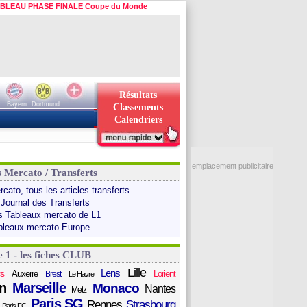
BLEAU PHASE FINALE Coupe du Monde
Résultats
Bayern
Dortmund
Classements
Calendriers
emplacement publicitaire
s Mercato / Transferts
cato, tous les articles transferts
 Journal des Transferts
s Tableaux mercato de L1
bleaux mercato Europe
e 1 - les fiches CLUB
Lille
Lens
s
Auxerre
Lorient
Brest
Le Havre
n
Marseille
Monaco
Nantes
Metz
Paris SG
Rennes
Strasbourg
Paris FC