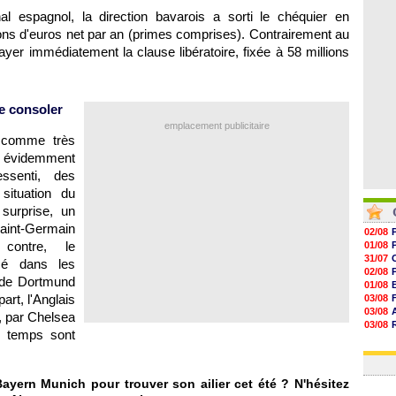
06/08
nal espagnol, la direction bavarois a sorti le chéquier en
06/08
lions d'euros net par an (primes comprises). Contrairement au
06/08
06/08
yer immédiatement la clause libératoire, fixée à 58 millions
se consoler
emplacement publicitaire
 comme très
n évidemment
ssenti, des
situation du
surprise, un
Saint-Germain
02/08
 contre, le
01/08
31/07
cé dans les
02/08
t de Dortmund
01/08
art, l'Anglais
03/08
03/08
, par Chelsea
03/08
s temps sont
03/08
31/07
ayern Munich pour trouver son ailier cet été ? N'hésitez