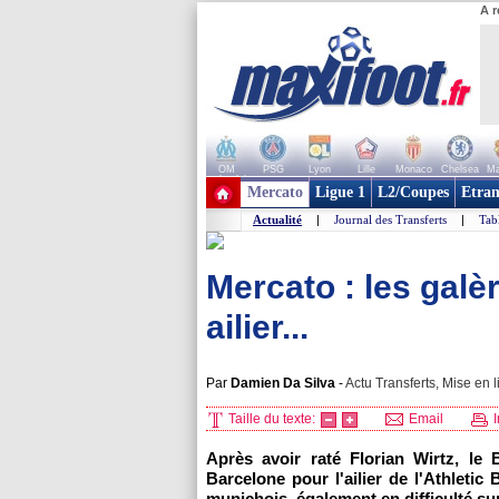
A r
OM
PSG
Lyon
Lille
Monaco
Chelsea
Ma
+ de clubs
Mercato
Ligue 1
L2/Coupes
Etran
Actualité
|
Journal des Transferts
|
Tab
Mercato : les gal
ailier...
Par
Damien Da Silva
-
Actu Transferts, Mise en l
Taille du texte:
Email
I
Après avoir raté Florian Wirtz, le
Barcelone pour l'ailier de l'Athleti
munichois, également en difficulté sur