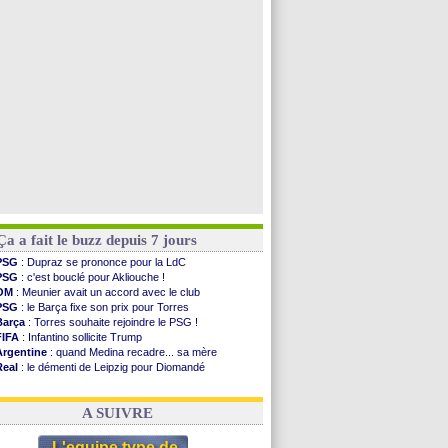
PSG
: contrat signé pour Akliouche
Chelsea
: Palace a fait son offre pour Disasi
PSG
: l'étonnante rumeur Gusto
Bologne
: Dallinga est sur le marché
Voir toutes les brèves
Ça a fait le buzz depuis 7 jours
PSG
: Dupraz se prononce pour la LdC
PSG
: c'est bouclé pour Akliouche !
OM
: Meunier avait un accord avec le club
PSG
: le Barça fixe son prix pour Torres
Barça
: Torres souhaite rejoindre le PSG !
FIFA
: Infantino sollicite Trump
Argentine
: quand Medina recadre... sa mère
Real
: le démenti de Leipzig pour Diomandé
OM
: Paixão attire un 2e club anglais
FIFA
: le conseiller d'Infantino démissionne !
A SUIVRE
L'equipe type de