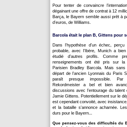
Pour tenter de convaincre l'internatio
dégainant une offre de contrat à 12 mil
Barça, le Bayern semble aussi prêt à pa
d'euros, de Williams.
Barcola était le plan B, Gittens pour 
Dans l'hypothèse d'un échec, perçu
probable, avec l'Ibère, Munich a bie
étudié d'autres profils. Comme pre
renseignements ont été pris sur la 
Parisien Bradley Barcola. Mais sans 
départ de l'ancien Lyonnais du Paris 
paraît presque impossible. Par
Rekordmeister a bel et bien avan
discussions avec l'entourage du talen
Jamie Gittens. Potentiellement sur le dép
est cependant convoité, avec insistance
et la bataille s'annonce acharnée. Le
durs pour le Bayern...
Que pensez-vous des difficultés du B