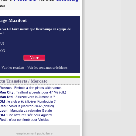
use
age Maxifoot
e va t-il faire mieux que Deschamps en équipe de
e ?
UI
NON
Voter
Voir les resultats
-
Voir les sondages précédents
tu Transferts / Mercato
Rennes
: Embolo a des pistes alléchantes
Man City
: Trafford à Leeds pour 47 M€ (off.)
Man Utd
: Zirkzee vers la Juventus ?
OM
: le club prêt à libérer Kondogbia ?
Real
: Vinicius jusqu'en 2032 (officiel)
Lyon
: Mangala va rejoindre Getafe
OM
: une offre refusée pour Aguerd
Real
: c'est confirmé pour Vinicius
Troyes
: Junior Diaz jusqu'en 2030 (officiel)
PSG
: Akliouche a signé (officiel)
OM
: une offre pour Bulka
emplacement publicitaire