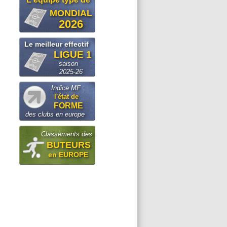
MONDIAL
2026
Le meilleur effectif
LIGUE 1
saison
2025-26
Indice MF :
l'état de
FORME
des clubs en europe
Classements des
BUTEURS
en EUROPE