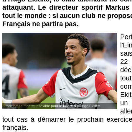
attaquant. Le directeur sportif Marku
tout le monde : si aucun club ne propose
Français ne partira pas.
Pe
l'Ei
sai
22 
déc
to
co
Eki
un 
Francfort ne montre inflexible pour le transfert d'Hugo Ekitike.
all
tout cas à démarrer le prochain exercic
français.