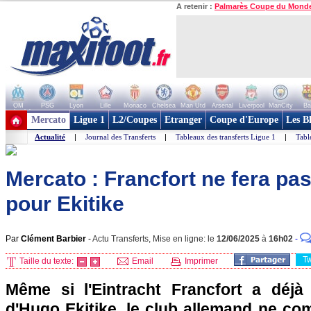
A retenir :
Palmarès Coupe du Mond
OM
PSG
Lyon
Lille
Monaco
Chelsea
Man Utd
Arsenal
Liverpool
ManCity
Ba
+ de clubs
Mercato
Ligue 1
L2/Coupes
Etranger
Coupe d'Europe
Les B
Actualité
|
Journal des Transferts
|
Tableaux des transferts Ligue 1
|
Tabl
Mercato : Francfort ne fera pa
pour Ekitike
Par
Clément Barbier
-
Actu Transferts, Mise en ligne: le
12/06/2025
à
16h02
-
T
Taille du texte:
Email
Imprimer
Même si l'Eintracht Francfort a déjà
d'Hugo Ekitike, le club allemand ne co