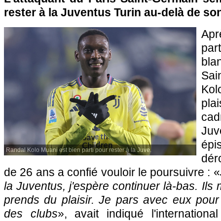
rester à la Juventus Turin au-delà de son
Ap
par
bla
Sai
Kol
pla
cad
Ju
épi
Randal Kolo Muani est bien parti pour rester à la Juve.
dér
de 26 ans a confié vouloir le poursuivre : «
la Juventus, j'espère continuer là-bas. Ils m
prends du plaisir. Je pars avec eux po
des clubs
», avait indiqué l'internationa