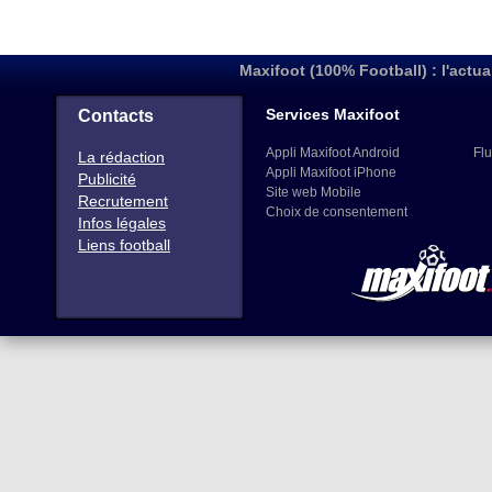
Maxifoot (100% Football) : l'actua
Services Maxifoot
Contacts
Appli Maxifoot Android
Flu
La rédaction
Appli Maxifoot iPhone
Publicité
Site web Mobile
Recrutement
Choix de consentement
Infos légales
Liens football