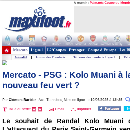
A retenir :
Palmarès Coupe du Mond
OM
PSG
Lyon
Lille
Monaco
Chelsea
Man Utd
Arsenal
Liverpool
ManCity
Ba
+ de clubs
Mercato
Ligue 1
L2/Coupes
Etranger
Coupe d'Europe
Les B
Actualité
|
Journal des Transferts
|
Tableaux des transferts Ligue 1
|
Tabl
Mercato - PSG : Kolo Muani à l
nouveau feu vert ?
Par
Clément Barbier
-
Actu Transferts, Mise en ligne: le
10/06/2025
à
13h35
-
T
Taille du texte:
Email
Imprimer
Le souhait de Randal Kolo Muani de
L'attaquant du Paris Saint-Germain sem