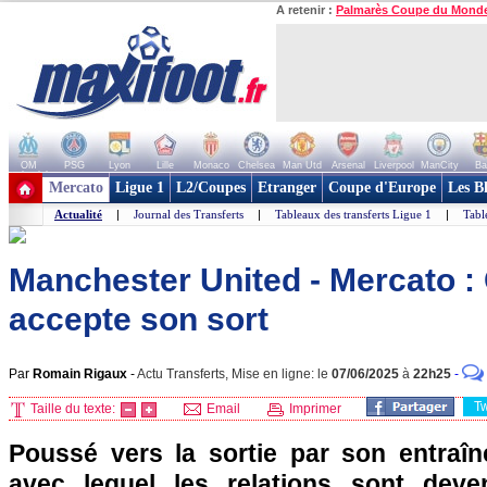
A retenir :
Palmarès Coupe du Mond
OM
PSG
Lyon
Lille
Monaco
Chelsea
Man Utd
Arsenal
Liverpool
ManCity
Ba
+ de clubs
Mercato
Ligue 1
L2/Coupes
Etranger
Coupe d'Europe
Les B
Actualité
|
Journal des Transferts
|
Tableaux des transferts Ligue 1
|
Tabl
Manchester United - Mercato 
accepte son sort
Par
Romain Rigaux
-
Actu Transferts, Mise en ligne: le
07/06/2025
à
22h25
-
T
Taille du texte:
Email
Imprimer
Poussé vers la sortie par son entraî
avec lequel les relations sont deve