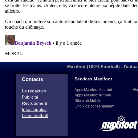
Maxifoot (100% Football) : l'actua
Services Maxifoot
Contacts
Appli Maxifoot Android
Flu
La rédaction
Appli Maxifoot iPhone
Publicité
Site web Mobile
Recrutement
Choix de consentement
Infos légales
Liens football