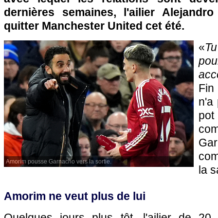
dernières semaines, l'ailier Alejand
quitter Manchester United cet été.
«
Tu
pou
acc
Fin
n'a
pot
com
Ga
comp
Amorim pousse Garnacho vers la sortie.
la 
Amorim ne veut plus de lui
Quelques jours plus tôt, l'ailier de 20