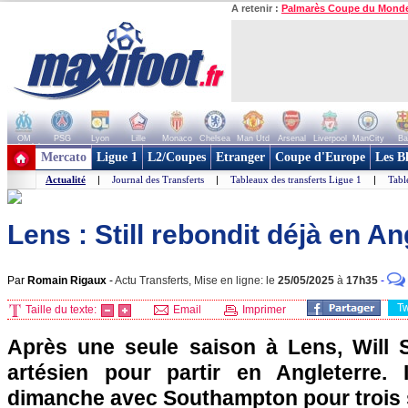
A retenir :
Palmarès Coupe du Mond
OM
PSG
Lyon
Lille
Monaco
Chelsea
Man Utd
Arsenal
Liverpool
ManCity
Ba
+ de clubs
Mercato
Ligue 1
L2/Coupes
Etranger
Coupe d'Europe
Les B
Actualité
|
Journal des Transferts
|
Tableaux des transferts Ligue 1
|
Tabl
Lens : Still rebondit déjà en An
Par
Romain Rigaux
-
Actu Transferts, Mise en ligne: le
25/05/2025
à
17h35
-
T
Taille du texte:
Email
Imprimer
Après une seule saison à Lens, Will St
artésien pour partir en Angleterre. 
dimanche avec Southampton pour trois 