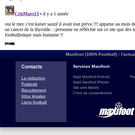
Maxifoot (100% Football) : l'actua
Services Maxifoot
Contacts
Appli Maxifoot Android
Flu
La rédaction
Appli Maxifoot iPhone
Publicité
Site web Mobile
Recrutement
Choix de consentement
Infos légales
Liens football