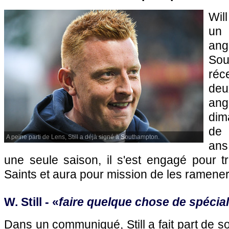
Will
un 
a
Sou
réc
de
angl
dim
de 
A peine parti de Lens, Still a déjà signé à Southampton.
ans
une seule saison, il s'est engagé pour t
Saints et aura pour mission de les ramene
W. Still - «
faire quelque chose de spécial
Dans un communiqué, Still a fait part de 