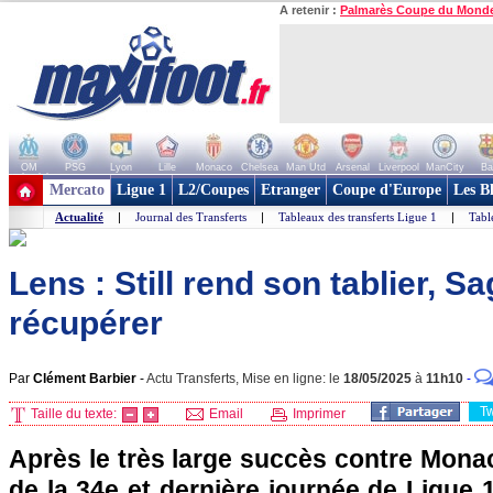
A retenir :
Palmarès Coupe du Mond
OM
PSG
Lyon
Lille
Monaco
Chelsea
Man Utd
Arsenal
Liverpool
ManCity
Ba
+ de clubs
Mercato
Ligue 1
L2/Coupes
Etranger
Coupe d'Europe
Les B
Actualité
|
Journal des Transferts
|
Tableaux des transferts Ligue 1
|
Tabl
Lens : Still rend son tablier, Sa
récupérer
Par
Clément Barbier
-
Actu Transferts, Mise en ligne: le
18/05/2025
à
11h10
-
T
Taille du texte:
Email
Imprimer
Après le très large succès contre Monac
de la 34e et dernière journée de Ligue 1