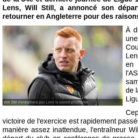
Lens, Will Still, a annoncé son dépar
retourner en Angleterre pour des raison
À d
une
Cou
Len
en 
l'
sam
de 
Lig
Will Still n'entraînera pas Lens la saison prochaine.
Cep
victoire de l'exercice est rapidement pass
manière assez inattendue, l'entraîneur Wil