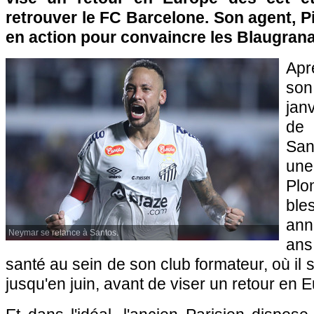
retrouver le FC Barcelone. Son agent, Pi
en action pour convaincre les Blaugrana
Apr
son
jan
de 
San
une
Pl
ble
ann
Neymar se relance à Santos.
ans
santé au sein de son club formateur, où il 
jusqu'en juin, avant de viser un retour en 