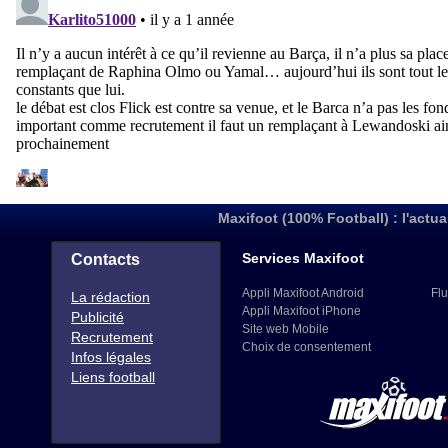
Maxifoot (100% Football) : l'actua
Services Maxifoot
Contacts
Appli Maxifoot Android
Flu
La rédaction
Appli Maxifoot iPhone
Publicité
Site web Mobile
Recrutement
Choix de consentement
Infos légales
Liens football