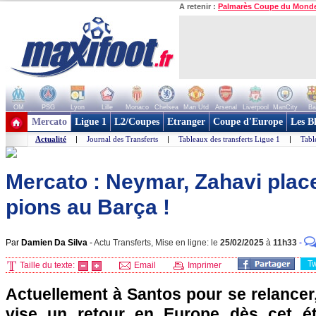
A retenir :
Palmarès Coupe du Mond
OM
PSG
Lyon
Lille
Monaco
Chelsea
Man Utd
Arsenal
Liverpool
ManCity
Ba
+ de clubs
Mercato
Ligue 1
L2/Coupes
Etranger
Coupe d'Europe
Les B
Actualité
|
Journal des Transferts
|
Tableaux des transferts Ligue 1
|
Tabl
Mercato : Neymar, Zahavi plac
pions au Barça !
Par
Damien Da Silva
-
Actu Transferts, Mise en ligne: le
25/02/2025
à
11h33
-
T
Taille du texte:
Email
Imprimer
Actuellement à Santos pour se relancer
vise un retour en Europe dès cet é