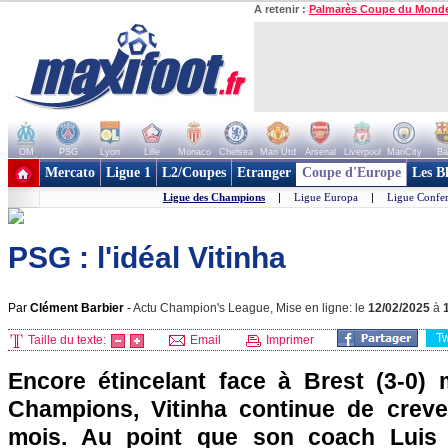
A retenir :
Palmarès Coupe du Mond
OM
PSG
Lyon
Lille
Monaco
Chelsea
Man Utd
Arsenal
Liverpool
ManCity
Ba
+ de clubs
Mercato
Ligue 1
L2/Coupes
Etranger
Coupe d'Europe
Les B
Ligue des Champions
|
Ligue Europa
|
Ligue Confe
PSG : l'idéal Vitinha
Par
Clément Barbier
-
Actu Champion's League, Mise en ligne: le
12/02/2025
à
T
Taille du texte:
Email
Imprimer
Encore étincelant face à Brest (3-0)
Champions, Vitinha continue de creve
mois. Au point que son coach Luis 