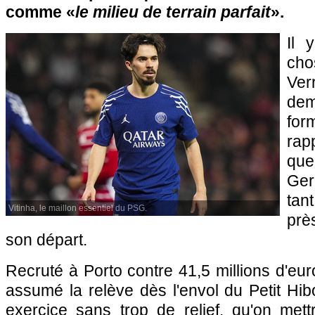
comme «
le milieu de terrain parfait
».
Il 
cho
Ve
de
for
rap
qu
Ger
tan
Vitinha, le maillon essentiel du PSG.
prè
son départ.
Recruté à Porto contre 41,5 millions d'eur
assumé la relève dès l'envol du Petit Hi
exercice sans trop de relief, qu'on met