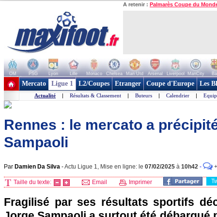
A retenir :
Palmarès Coupe du Mond
OM
PSG
Lyon
Lille
Monaco
Chelsea
Man Utd
Arsenal
Liverpool
ManCity
Ba
+ de clubs
Mercato
Ligue 1
L2/Coupes
Etranger
Coupe d'Europe
Les B
Actualité
|
Résultats & Classement
|
Buteurs
|
Calendrier
|
Equip
Rennes : le mercato a précipité
Sampaoli
Par
Damien Da Silva
-
Actu Ligue 1, Mise en ligne: le
07/02/2025
à
10h42
-
T
Taille du texte:
Email
Imprimer
Fragilisé par ses résultats sportifs déc
Jorge Sampaoli a surtout été débarqué 