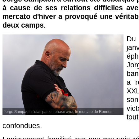
à cause de ses relations difficiles ave
mercato d'hiver a provoqué une véritabl
deux camps.
Du 
ja
éph
Jor
ban
a r
XXL
son 
vic
Jorge Sampaoli n'était pas en phase avec le mercato de Rennes.
to
confondues.