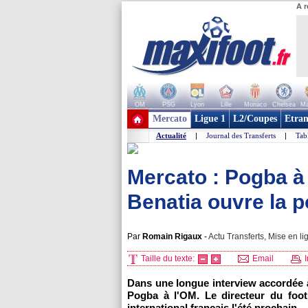
A r
OM
PSG
Lyon
Lille
Monaco
Chelsea
Ma
+ de clubs
Mercato
Ligue 1
L2/Coupes
Etran
Actualité
|
Journal des Transferts
|
Tab
Mercato : Pogba à 
Benatia ouvre la p
Par
Romain Rigaux
-
Actu Transferts, Mise en li
Taille du texte:
Email
I
Dans une longue interview accordée 
Pogba à l'OM. Le directeur du foot
international français l'été prochain.