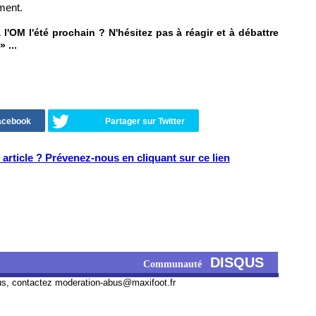
ment.
l'OM l'été prochain ? N'hésitez pas à réagir et à débattre
» ...
Facebook
Partager sur Twitter
article ? Prévenez-nous en cliquant sur ce lien
DISQUS
Communauté
us, contactez
moderation-abus@maxifoot.fr