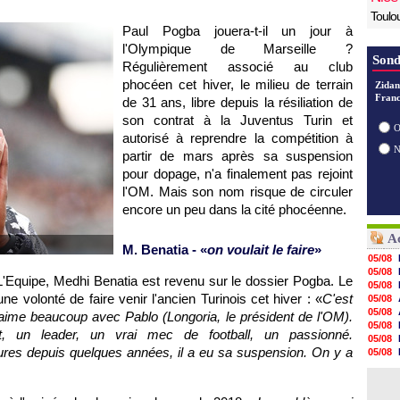
Toulo
Paul Pogba jouera-t-il un jour à
l'Olympique de Marseille ?
Sond
Régulièrement associé au club
phocéen cet hiver, le milieu de terrain
Zidan
Franc
de 31 ans, libre depuis la résiliation de
son contrat à la Juventus Turin et
O
autorisé à reprendre la compétition à
partir de mars après sa suspension
pour dopage, n'a finalement pas rejoint
l'OM. Mais son nom risque de circuler
encore un peu dans la cité phocéenne.
Ac
M. Benatia - «
on voulait le faire
»
05/08
05/08
'Equipe, Medhi Benatia est revenu sur le dossier Pogba. Le
05/08
ne volonté de faire venir l'ancien Turinois cet hiver : «
C'est
05/08
05/08
 aime beaucoup avec Pablo (Longoria, le président de l'OM).
05/08
t, un leader, un vrai mec de football, un passionné.
05/08
res depuis quelques années, il a eu sa suspension. On y a
05/08
05/08
05/08
05/08