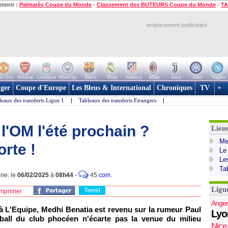
etenir :
Palmarès Coupe du Monde
-
Classement des BUTEURS Coupe du Monde
-
TA
emplacement publicitaire
n Utd
Arsenal
Liverpool
ManCity
Barca
Real
Atletico
Milan
Juve
Inter
Naples
ger
Coupe d'Europe
Les Bleus & International
Chroniques
TV
+
leaux des transferts Ligue 1
|
Tableaux des transferts Etrangers
|
l'OM l'été prochain ?
Lien
Mer
orte !
Le
Le
Ta
gne: le
06/02/2025
à
08h44
-
45
com.
Ligu
Tweet
mprimer
Anger
à L'Equipe, Medhi Benatia est revenu sur la rumeur Paul
Lyo
ball du club phocéen n'écarte pas la venue du milieu
Nice