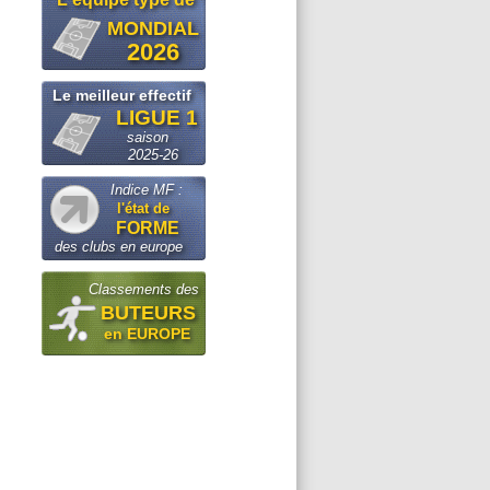
MONDIAL
2026
Le meilleur effectif
LIGUE 1
saison
2025-26
Indice MF :
l'état de
FORME
des clubs en europe
Classements des
BUTEURS
en EUROPE