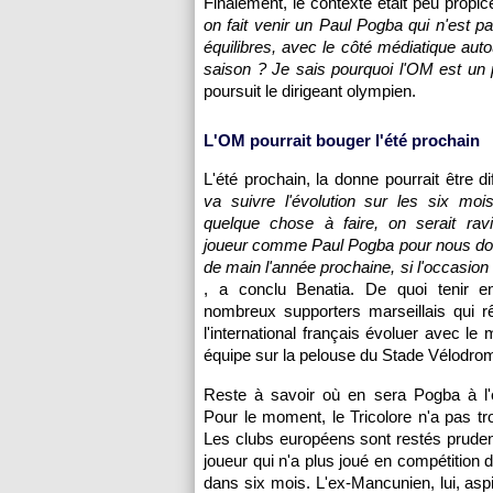
Finalement, le contexte était peu propi
on fait venir un Paul Pogba qui n'est pa
équilibres, avec le côté médiatique auto
saison ? Je sais pourquoi l'OM est un pr
poursuit le dirigeant olympien.
L'OM pourrait bouger l'été prochain
L'été prochain, la donne pourrait être di
va suivre l'évolution sur les six mois
quelque chose à faire, on serait ravi
joueur comme Paul Pogba pour nous do
de main l'année prochaine, si l'occasion
, a conclu Benatia. De quoi tenir e
nombreux supporters marseillais qui r
l'international français évoluer avec le m
équipe sur la pelouse du Stade Vélodro
Reste à savoir où en sera Pogba à l'é
Pour le moment, le Tricolore n'a pas tr
Les clubs européens sont restés pruden
joueur qui n'a plus joué en compétitio
dans six mois. L'ex-Mancunien, lui, aspi