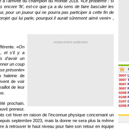
ce à l'arrivée du champion du monde 2018. «
Le problème : si
05/08
s encore 'fit', est-ce que ça a du sens de faire basculer les
05/08
05/08
ur, pour un joueur qui ne pourra pas participer à cette fin de
05/08
ojet qui lui parle, pourquoi il aurait sûrement aimé venir
» ,
emplacement publicitaire
fférente. «
On
, et s'il y a
s d'avoir un
nner un coup
 se présente
»
n haleine de
30/07
30/07
êvent de voir
30/07
aillot de leur
30/07
me.
02/08
01/08
31/07
té prochain.
02/08
ouvé preneur.
30/07
ts cet hiver en raison de l'inconnue physique concernant un
01/08
n depuis septembre 2023, mais la donne ne sera plus la même
re à retrouver le haut niveau pour faire son retour en équipe