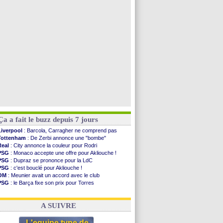
Man Utd
: Bayindir en route pour le Celta
Roma
: Molina en cas d'échec avec Read
Le Havre
: Zouaoui plutôt vers Montpellier ?
Chelsea
: Côme touche au but pour Chalobah
Voir toutes les brèves
Ça a fait le buzz depuis 7 jours
Liverpool
: Barcola, Carragher ne comprend pas
Tottenham
: De Zerbi annonce une "bombe"
Real
: City annonce la couleur pour Rodri
PSG
: Monaco accepte une offre pour Akliouche !
PSG
: Dupraz se prononce pour la LdC
PSG
: c'est bouclé pour Akliouche !
OM
: Meunier avait un accord avec le club
PSG
: le Barça fixe son prix pour Torres
OM
: accord de principe entre Rulli et Man City
Barça
: Torres souhaite rejoindre le PSG !
A SUIVRE
L'equipe type de