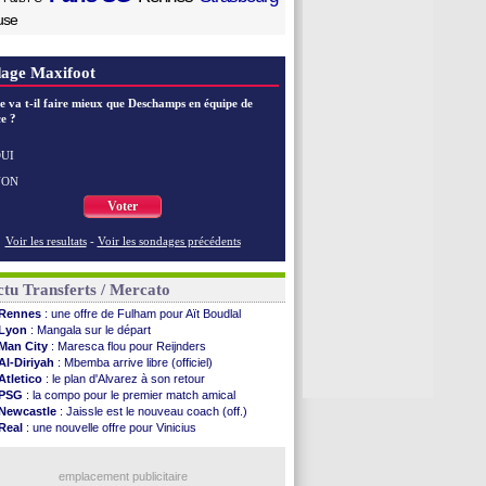
use
age Maxifoot
e va t-il faire mieux que Deschamps en équipe de
e ?
UI
NON
Voter
Voir les resultats
-
Voir les sondages précédents
tu Transferts / Mercato
Rennes
: une offre de Fulham pour Aït Boudlal
Lyon
: Mangala sur le départ
Man City
: Maresca flou pour Reijnders
Al-Diriyah
: Mbemba arrive libre (officiel)
Atletico
: le plan d'Alvarez à son retour
PSG
: la compo pour le premier match amical
Newcastle
: Jaissle est le nouveau coach (off.)
Real
: une nouvelle offre pour Vinicius
Monaco
: Cabral a prolongé (officiel)
Atletico
: Molina va signer à la Roma
Real
: Diomandé arrive pour 140 M€ !
emplacement publicitaire