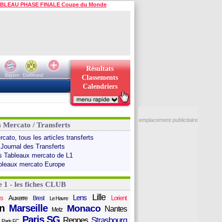
BLEAU PHASE FINALE Coupe du Monde
Résultats
Bayern
Dortmund
Classements
Calendriers
emplacement publicitaire
s Mercato / Transferts
cato, tous les articles transferts
 Journal des Transferts
s Tableaux mercato de L1
bleaux mercato Europe
e 1 - les fiches CLUB
Lille
Lens
s
Auxerre
Lorient
Brest
Le Havre
n
Marseille
Monaco
Nantes
Metz
Paris SG
Rennes
Strasbourg
Paris FC