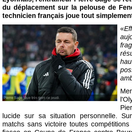
du déplacement sur la pelouse de Fene
technicien français joue tout simplemen
«
Ef
auj
fra
résu
ha
pos
amb
Mer
l'O
Pierre Sage joue très gros ce jeudi.
Pie
lucide sur sa situation personnelle. Su
matchs sans victoire toutes compétitions