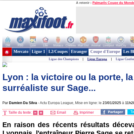
A retenir :
Palmarès Coupe du Mond
OM
PSG
Lyon
Lille
Monaco
Chelsea
Man Utd
Arsenal
Liverpool
ManCity
Ba
+ de clubs
Mercato
Ligue 1
L2/Coupes
Etranger
Coupe d'Europe
Les B
Ligue des Champions
|
Ligue Europa
|
Ligue Confe
Lyon : la victoire ou la porte, l
surréaliste sur Sage...
Par
Damien Da Silva
-
Actu Europa League, Mise en ligne: le
23/01/2025
à
11h2
T
Taille du texte:
Email
Imprimer
En raison des récents résultats décev
Lyonnais, l'entraîneur Pierre Sage se ret