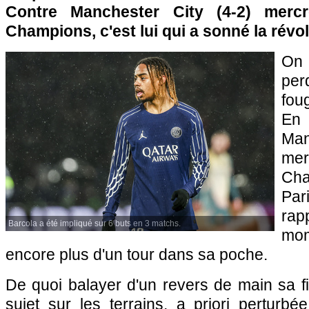
Contre Manchester City (4-2) merc
Champions, c'est lui qui a sonné la révol
On 
per
fou
En 
Man
mer
Cha
Par
rap
Barcola a été impliqué sur 6 buts en 3 matchs.
mo
encore plus d'un tour dans sa poche.
De quoi balayer d'un revers de main sa f
sujet sur les terrains, a priori perturb