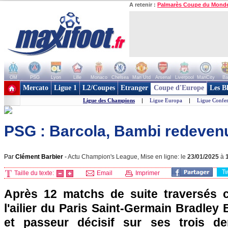
A retenir :
Palmarès Coupe du Mond
OM
PSG
Lyon
Lille
Monaco
Chelsea
Man Utd
Arsenal
Liverpool
ManCity
Ba
+ de clubs
Mercato
Ligue 1
L2/Coupes
Etranger
Coupe d'Europe
Les B
Ligue des Champions
|
Ligue Europa
|
Ligue Confe
PSG : Barcola, Bambi redevenu
Par
Clément Barbier
-
Actu Champion's League, Mise en ligne: le
23/01/2025
à
T
Taille du texte:
Email
Imprimer
Après 12 matchs de suite traversés
l'ailier du Paris Saint-Germain Bradley 
et passeur décisif sur ses trois der