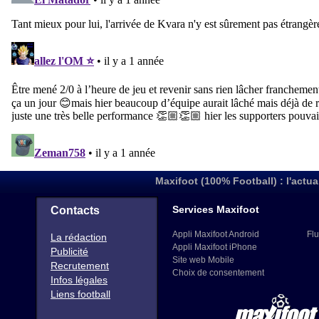
Maxifoot (100% Football) : l'actua
Services Maxifoot
Contacts
Appli Maxifoot Android
Flu
La rédaction
Appli Maxifoot iPhone
Publicité
Site web Mobile
Recrutement
Choix de consentement
Infos légales
Liens football