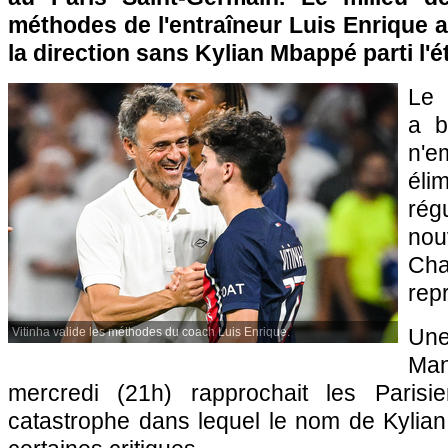
méthodes de l'entraîneur Luis Enrique ai
la direction sans Kylian Mbappé parti l'é
Le 
a b
n'
éli
ré
no
Cha
repr
Un
Vitinha valide les méthodes du coach Luis Enrique.
Ma
mercredi (21h) rapprochait les Paris
catastrophe dans lequel le nom de Kylian