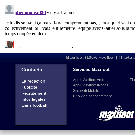
Maxifoot (100% Football) : l'actua
Services Maxifoot
Contacts
Appli Maxifoot Android
Flu
La rédaction
Appli Maxifoot iPhone
Publicité
Site web Mobile
Recrutement
Choix de consentement
Infos légales
Liens football