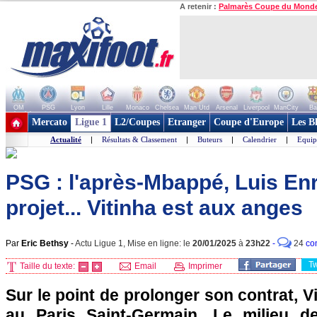
A retenir :
Palmarès Coupe du Mond
OM
PSG
Lyon
Lille
Monaco
Chelsea
Man Utd
Arsenal
Liverpool
ManCity
Ba
+ de clubs
Mercato
Ligue 1
L2/Coupes
Etranger
Coupe d'Europe
Les B
Actualité
|
Résultats & Classement
|
Buteurs
|
Calendrier
|
Equip
PSG : l'après-Mbappé, Luis Enr
projet... Vitinha est aux anges
Par
Eric Bethsy
-
Actu Ligue 1, Mise en ligne: le
20/01/2025
à
23h22
-
24
co
T
Taille du texte:
Email
Imprimer
Sur le point de prolonger son contrat, V
au Paris Saint-Germain. Le milieu de