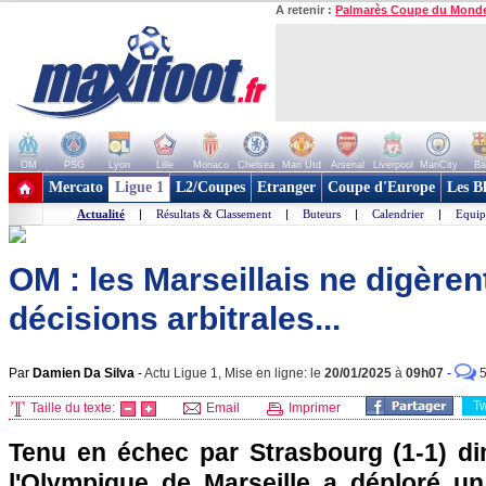
A retenir :
Palmarès Coupe du Mond
OM
PSG
Lyon
Lille
Monaco
Chelsea
Man Utd
Arsenal
Liverpool
ManCity
Ba
+ de clubs
Mercato
Ligue 1
L2/Coupes
Etranger
Coupe d'Europe
Les B
Actualité
|
Résultats & Classement
|
Buteurs
|
Calendrier
|
Equip
OM : les Marseillais ne digèren
décisions arbitrales...
Par
Damien Da Silva
-
Actu Ligue 1, Mise en ligne: le
20/01/2025
à
09h07
-
T
Taille du texte:
Email
Imprimer
Tenu en échec par Strasbourg (1-1) d
l'Olympique de Marseille a déploré un