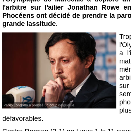
l'arbitre sur l'ailier Jonathan Rowe e
Phocéens ont décidé de prendre la paro
grande lassitude.
Tro
l'O
a l
mat
mê
arbi
su
se
ph
Pablo Longoria a poussé un coup de gueule.
pl
défavorables.