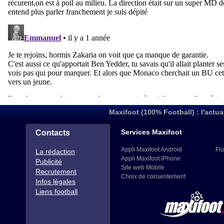
Maxifoot (100% Football) : l'actua
Services Maxifoot
Contacts
Appli Maxifoot Android
Flu
La rédaction
Appli Maxifoot iPhone
Publicité
Site web Mobile
Recrutement
Choix de consentement
Infos légales
Liens football