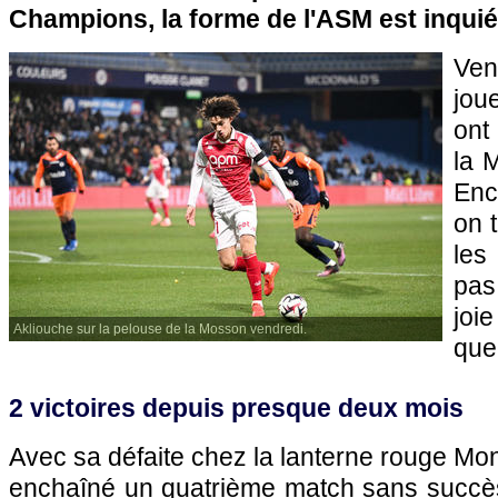
Champions, la forme de l'ASM est inquié
Ve
jou
ont
la 
Enc
on 
les
pas
joie
Akliouche sur la pelouse de la Mosson vendredi.
que
2 victoires depuis presque deux mois
Avec sa défaite chez la lanterne rouge Mont
enchaîné un quatrième match sans succès