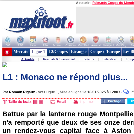
A retenir :
Palmarès Coupe du Mond
OM
PSG
Lyon
Lille
Monaco
Chelsea
Man Utd
Arsenal
Liverpool
ManCity
Ba
+ de clubs
Mercato
Ligue 1
L2/Coupes
Etranger
Coupe d'Europe
Les B
Actualité
|
Résultats & Classement
|
Buteurs
|
Calendrier
|
Equip
L1 : Monaco ne répond plus...
Par
Romain Rigaux
-
Actu Ligue 1, Mise en ligne: le
18/01/2025
à
12h03
-
1
T
Taille du texte:
Email
Imprimer
Battue par la lanterne rouge Montpellie
n'a remporté que deux de ses onze der
un rendez-vous capital face à Aston 