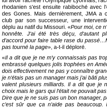
lui avoir racheté l'Olympique Lyonnais, l'ac
rhodanien s'est ensuite rabiboché avec l
des Gones. Mais dernièrement, JMA a cr
club par son successeur, une intervent
déplu au natif du Missouri. «
Pour moi, ce n
honnête. J'ai été très déçu, d'autant pl
d'accord pour faire table rase du passé…M
pas tourné la page
», a-t-il déploré.
«
Il a dit que je ne m'y connaissais pas trop
embrassé quelques jolis trophées en Amér
dois effectivement ne pas y connaître gr
je n'étais pas un manager mais j'ai bâti plu
valent plusieurs milliards. Il a dit que je 
choix mais le gars qui l'était ne pouvait pas 
Dire que je ne suis pas un bon manager, p
c'est sûr que ça n'aide pas beaucoup.