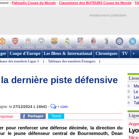
etenir :
Palmarès Coupe du Monde
-
Classement des BUTEURS Coupe du Monde
-
TA
emplacement publicitaire
n Utd
Arsenal
Liverpool
ManCity
Barca
Real
Atletico
Milan
Juve
Inter
Naples
ger
Coupe d'Europe
Les Bleus & International
Chroniques
TV
+
leaux des transferts Ligue 1
|
Tableaux des transferts Etrangers
|
 la dernière piste défensive
Lien
Mer
Le
Le
Ta
igne: le
27/12/2024
à
14h41
-
+
com.
Ligu
Tweet
mprimer
Anger
ier pour renforcer une défense décimée, la direction du
Lyo
pour le jeune défenseur central de Bournemouth, Dean
Nice