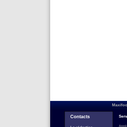
Maxifoo
Serv
Contacts
Appli