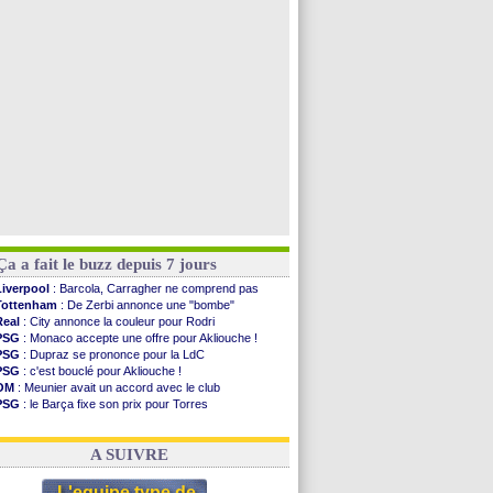
Man Utd
: Bayindir en route pour le Celta
Roma
: Molina en cas d'échec avec Read
Le Havre
: Zouaoui plutôt vers Montpellier ?
Chelsea
: Côme touche au but pour Chalobah
Voir toutes les brèves
Ça a fait le buzz depuis 7 jours
Liverpool
: Barcola, Carragher ne comprend pas
Tottenham
: De Zerbi annonce une "bombe"
Real
: City annonce la couleur pour Rodri
PSG
: Monaco accepte une offre pour Akliouche !
PSG
: Dupraz se prononce pour la LdC
PSG
: c'est bouclé pour Akliouche !
OM
: Meunier avait un accord avec le club
PSG
: le Barça fixe son prix pour Torres
OM
: accord de principe entre Rulli et Man City
Barça
: Torres souhaite rejoindre le PSG !
A SUIVRE
L'equipe type de