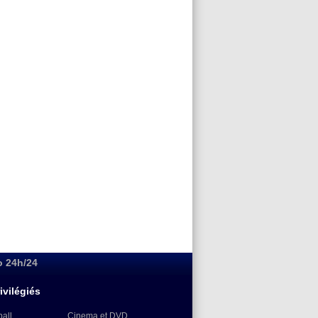
o 24h/24
ivilégiés
ball
Cinema et DVD