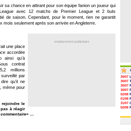
05/08
isir sa chance en attirant pour son équipe fanion un joueur qui
05/08
 League avec 12 matchs de Premier League et 2 buts
05/08
05/08
ié de saison. Cependant, pour le moment, rien ne garantit
ix mois seulement après son arrivée en Angleterre.
emplacement publicitaire
rait une place
ance accordée
o ainsi qu'à
ous contrat
,2 millions
surveillé par
30/07
dire qu'il ne
30/07
30/07
er, même pour
30/07
02/08
01/08
rejoindre le
31/07
02/08
 pas à réagir
30/07
n commentaire
» …
01/08