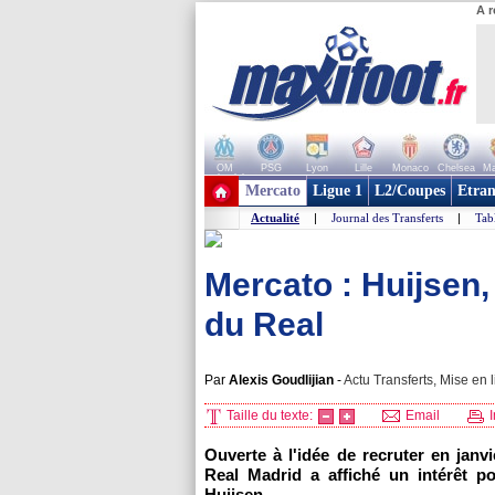
A r
OM
PSG
Lyon
Lille
Monaco
Chelsea
Ma
+ de clubs
Mercato
Ligue 1
L2/Coupes
Etran
Actualité
|
Journal des Transferts
|
Tab
Mercato : Huijsen,
du Real
Par
Alexis Goudlijian
-
Actu Transferts, Mise en l
Taille du texte:
Email
I
Ouverte à l'idée de recruter en janv
Real Madrid a affiché un intérêt 
Huijsen.