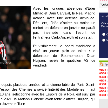
Toulo
Avec les longues absences d'Eder
Militao et Dani Carvajal, le Real Madrid
Sond
avance avec une défense diminuée.
Dès lors, l'idée d'attirer au moins un
Zidan
Franc
renfort en défense en janvier ne paraît
pas insensée dans l'esprit de
O
l'entraîneur Carlo Ancelotti et son staff.
Et visiblement, le board madrilène a
ciblé un joueur plein de talent : le
défenseur de Bournemouth Dean
Huijsen, révèle le quotidien AS ce
erre avec
Ac
vendredi.
05/08
05/08
05/08
05/08
 depuis plusieurs années et ancienne lubie du Paris Saint-
05/08
05/08
espoir des Cherries a ravivé l'intérêt des Madrilènes. Il faut
05/08
19 ans, sélectionné avec les Espoirs de la Roja, est suivi par
05/08
en 2021, la Maison Blanche avait tenté d'attirer Huijsen, qui
05/08
05/08
la Juventus Turin.
05/08