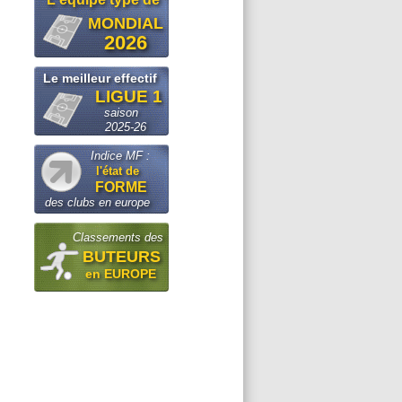
MONDIAL
2026
Le meilleur effectif
LIGUE 1
saison
2025-26
Indice MF :
l'état de
FORME
des clubs en europe
Classements des
BUTEURS
en EUROPE