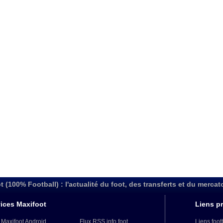
t (100% Football) : l'actualité du foot, des transferts et du mercat
ices Maxifoot
Liens pr
 Maxifoot Android
Flux RSS info foot
Liens foot