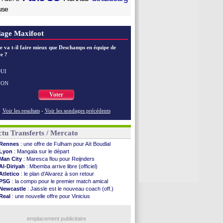
use
age Maxifoot
e va t-il faire mieux que Deschamps en équipe de
e ?
UI
NON
Voter
Voir les resultats
-
Voir les sondages précédents
tu Transferts / Mercato
Rennes
: une offre de Fulham pour Aït Boudlal
Lyon
: Mangala sur le départ
Man City
: Maresca flou pour Reijnders
Al-Diriyah
: Mbemba arrive libre (officiel)
Atletico
: le plan d'Alvarez à son retour
PSG
: la compo pour le premier match amical
Newcastle
: Jaissle est le nouveau coach (off.)
Real
: une nouvelle offre pour Vinicius
Monaco
: Cabral a prolongé (officiel)
Atletico
: Molina va signer à la Roma
Real
: Diomandé arrive pour 140 M€ !
emplacement publicitaire