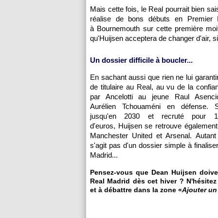
Mais cette fois, le Real pourrait bien sa
réalise de bons débuts en Premier
à Bournemouth sur cette première moit
qu'Huijsen acceptera de changer d'air, s
Un dossier difficile à boucler...
En sachant aussi que rien ne lui garanti
de titulaire au Real, au vu de la confi
par Ancelotti au jeune Raul Asenci
Aurélien Tchouaméni en défense. S
jusqu'en 2030 et recruté pour 15
d'euros, Huijsen se retrouve également 
Manchester United et Arsenal. Autant 
s'agit pas d'un dossier simple à finalis
Madrid...
Pensez-vous que Dean Huijsen doive 
Real Madrid dès cet hiver ? N'hésitez
et à débattre dans la zone «
Ajouter u