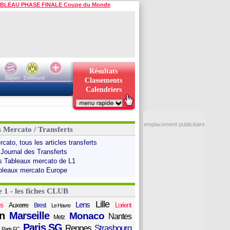
BLEAU PHASE FINALE Coupe du Monde
Résultats
Bayern
Dortmund
Classements
Calendriers
emplacement publicitaire
s Mercato / Transferts
cato, tous les articles transferts
 Journal des Transferts
s Tableaux mercato de L1
bleaux mercato Europe
e 1 - les fiches CLUB
Lille
Lens
s
Auxerre
Lorient
Brest
Le Havre
n
Marseille
Monaco
Nantes
Metz
Paris SG
Rennes
Strasbourg
Paris FC