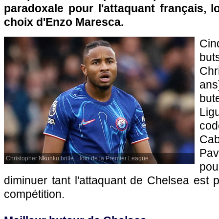
paradoxale pour l'attaquant français, lo
choix d'Enzo Maresca.
Cin
bu
Chr
ans
but
Li
co
Ca
Pav
Christopher Nkunku brille... loin de la Premier League.
po
diminuer tant l'attaquant de Chelsea est 
compétition.