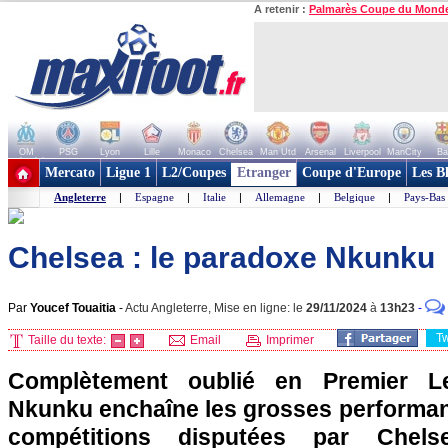
A retenir :
Palmarès Coupe du Mond
OM
PSG
Lyon
Lille
Monaco
Chelsea
Man Utd
Arsenal
Liverpool
ManCity
Ba
+ de clubs
Mercato
Ligue 1
L2/Coupes
Etranger
Coupe d'Europe
Les B
Angleterre
|
Espagne
|
Italie
|
Allemagne
|
Belgique
|
Pays-Bas
Chelsea : le paradoxe Nkunku
Par
Youcef Touaitia
-
Actu Angleterre, Mise en ligne: le
29/11/2024
à
13h23
-
T
Taille du texte:
Email
Imprimer
Complètement oublié en Premier Le
Nkunku enchaîne les grosses performan
compétitions disputées par Chels