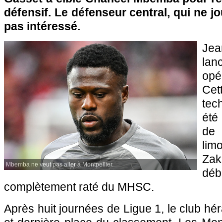
défensif. Le défenseur central, qui ne jo
pas intéressé.
Jea
lan
opé
Ce
tec
été
de 
lim
Zak
Mbemba ne veut pas aller à Montpellier.
dé
complètement raté du MHSC.
Après huit journées de Ligue 1, le club hé