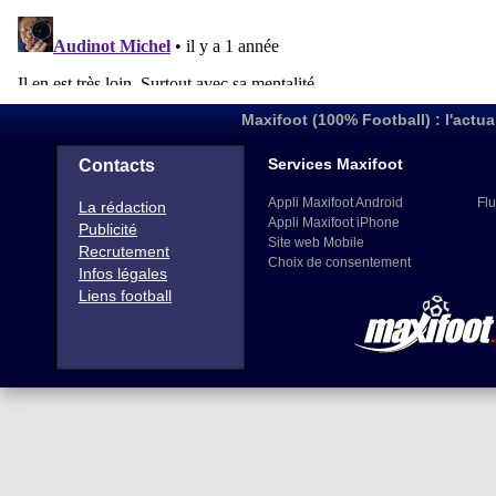
Maxifoot (100% Football) : l'actua
Services Maxifoot
Contacts
Appli Maxifoot Android
Flu
La rédaction
Appli Maxifoot iPhone
Publicité
Site web Mobile
Recrutement
Choix de consentement
Infos légales
Liens football