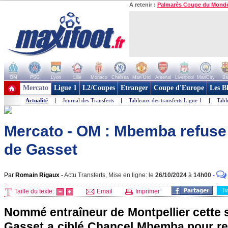
A retenir :
Palmarès Coupe du Mond
OM
PSG
Lyon
Lille
Monaco
Chelsea
Man Utd
Arsenal
Liverpool
ManCity
Ba
+ de clubs
Mercato
Ligue 1
L2/Coupes
Etranger
Coupe d'Europe
Les B
Actualité
|
Journal des Transferts
|
Tableaux des transferts Ligue 1
|
Tabl
Mercato - OM : Mbemba refuse
de Gasset
Par
Romain Rigaux
-
Actu Transferts, Mise en ligne: le
26/10/2024
à
14h00
-
T
Taille du texte:
Email
Imprimer
Nommé entraîneur de Montpellier cette 
Gasset a ciblé Chancel Mbemba pour re