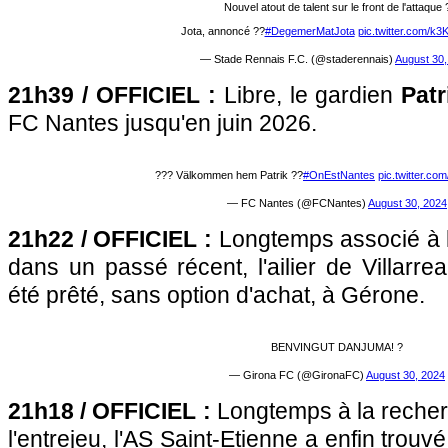
Nouvel atout de talent sur le front de l'attaque 
Jota, annoncé ??
#DegemerMatJota
pic.twitter.com/k
— Stade Rennais F.C. (@staderennais)
August 30,
21h39 / OFFICIEL :
Libre, le gardien
Patr
FC Nantes jusqu'en juin 2026.
??? Välkommen hem Patrik ??
#OnEstNantes
pic.twitter.
— FC Nantes (@FCNantes)
August 30, 2024
21h22 / OFFICIEL :
Longtemps associé à 
dans un passé récent, l'ailier de Villarre
été prêté, sans option d'achat, à Gérone.
BENVINGUT DANJUMA! ?
— Girona FC (@GironaFC)
August 30, 2024
21h18 / OFFICIEL :
Longtemps à la recher
l'entrejeu, l'AS Saint-Etienne a enfin trou