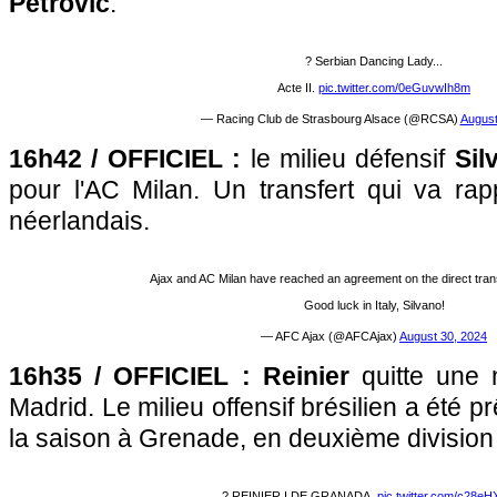
Petrovic
.
? Serbian Dancing Lady...
Acte II.
pic.twitter.com/0eGuvwIh8m
— Racing Club de Strasbourg Alsace (@RCSA)
August
16h42 / OFFICIEL :
le milieu défensif
Sil
pour l'AC Milan. Un transfert qui va ra
néerlandais.
Ajax and AC Milan have reached an agreement on the direct trans
Good luck in Italy, Silvano!
— AFC Ajax (@AFCAjax)
August 30, 2024
16h35 / OFFICIEL : Reinier
quitte une n
Madrid. Le milieu offensif brésilien a été p
la saison à Grenade, en deuxième division
? REINIER I DE GRANADA.
pic.twitter.com/c28e