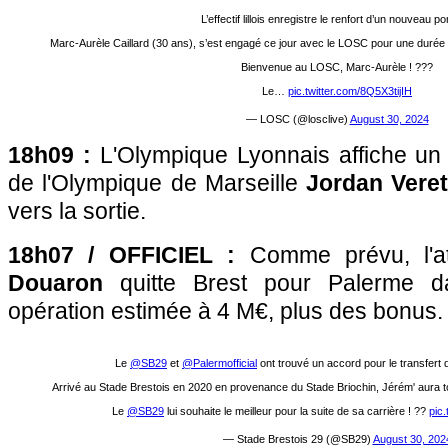
L’effectif lillois enregistre le renfort d’un nouveau por
Marc-Aurèle Caillard (30 ans), s’est engagé ce jour avec le LOSC pour une durée d
Bienvenue au LOSC, Marc-Aurèle ! ???
Le…
pic.twitter.com/8Q5X3tijIH
— LOSC (@losclive)
August 30, 2024
18h09 :
L'Olympique Lyonnais affiche un i
de l'Olympique de Marseille
Jordan Vere
vers la sortie.
18h07 / OFFICIEL :
Comme prévu, l'a
Douaron
quitte Brest pour Palerme d
opération estimée à 4 M€, plus des bonus.
Le
@SB29
et
@Palermofficial
ont trouvé un accord pour le transfer
Arrivé au Stade Brestois en 2020 en provenance du Stade Briochin, Jérém' aura to
Le
@SB29
lui souhaite le meilleur pour la suite de sa carrière ! ??
pic
— Stade Brestois 29 (@SB29)
August 30, 202