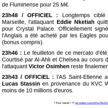
de Fluminense pour 25 M€.
2
3h48 / OFFICIEL :
Longtemps ciblé
Marseille, l'attaquant
Eddie Nketiah
quitt
pour Crystal Palace. Officiellement sign
l'Anglais a été acheté par les Eagles pou
(bonus compris).
23h46 :
Le feuilleton de ce mercato d'été 
Courtisé par Al-Ahli et Chelsea au cours 
l'attaquant
Victor Osimhen
reste finalemen
23h43 / OFFICIEL :
l'AS Saint-Etienne a
Lucas Stassin
en provenance du KVC We
moins de 10 millions d'euros.
? Pour Sainté ! ??
pic.twitter.com/zKQuTAUOV