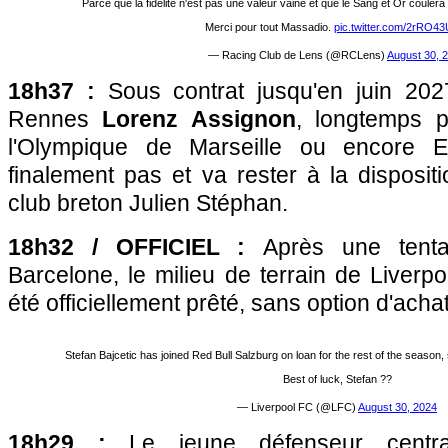
Parce que la fidélité n'est pas une valeur vaine et que le Sang et Or couler
Merci pour tout Massadio.
pic.twitter.com/2rRO4
— Racing Club de Lens (@RCLens)
August 30, 
18h37 :
Sous contrat jusqu'en juin 2027,
Rennes
Lorenz Assignon
, longtemps p
l'Olympique de Marseille ou encore E
finalement pas et va rester à la dispositi
club breton Julien Stéphan.
18h32 / OFFICIEL :
Après une tent
Barcelone, le milieu de terrain de Liverp
été officiellement prêté, sans option d'ach
Stefan Bajcetic has joined Red Bull Salzburg on loan for the rest of the season, 
Best of luck, Stefan ??
— Liverpool FC (@LFC)
August 30, 2024
18h29 :
Le jeune défenseur centra