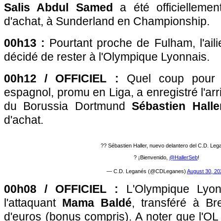
Salis Abdul Samed
a été officielleme
d'achat, à Sunderland en Championship.
00h13 :
Pourtant proche de Fulham, l'ail
décidé de rester à l'Olympique Lyonnais.
00h12 / OFFICIEL :
Quel coup pour 
espagnol, promu en Liga, a enregistré l'arr
du Borussia Dortmund
Sébastien Halle
d'achat.
?? Sébastien Haller, nuevo delantero del C.D. Leg
? ¡Bienvenido,
@HallerSeb
!
— C.D. Leganés (@CDLeganes)
August 30, 20
00h08 / OFFICIEL :
L'Olympique Lyon
l'attaquant
Mama Baldé
, transféré à Br
d'euros (bonus compris). A noter que l'O