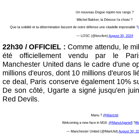
Un nouveau Dogue rejoint nos rangs ?
Mitchel Bakker, la Déesse t’a choisi ?
Que ta solidité et ta détermination fassent de notre défense une citadelle imprenable ?
— LOSC (@losclive)
August 30, 2024
22h30 / OFFICIEL :
Comme attendu, le mi
été officiellement vendu par le Par
Manchester United dans le cadre d'une op
millions d'euros, dont 10 millions d'euros 
ce deal, Paris conserve également 10% su
De son côté, Ugarte a signé jusqu'en jui
Red Devils.
Manu ?
@ManUtd
Welcoming a new face in M16:
@ManuUgarte8
?
#
— Manchester United (@ManUtd)
August 30, 2