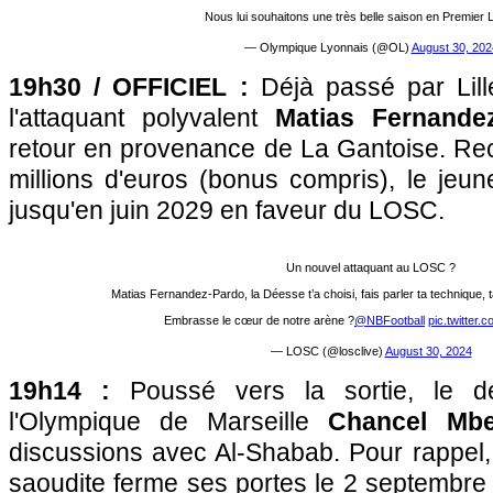
Nous lui souhaitons une très belle saison en Premier
— Olympique Lyonnais (@OL)
August 30, 202
19h30 / OFFICIEL :
Déjà passé par Lil
l'attaquant polyvalent
Matias Fernande
retour en provenance de La Gantoise. Rec
millions d'euros (bonus compris), le jeun
jusqu'en juin 2029 en faveur du LOSC.
Un nouvel attaquant au LOSC ?
Matias Fernandez-Pardo, la Déesse t’a choisi, fais parler ta technique, ta
Embrasse le cœur de notre arène ?
@NBFootball
pic.twitter
— LOSC (@losclive)
August 30, 2024
19h14 :
Poussé vers la sortie, le d
l'Olympique de Marseille
Chancel Mb
discussions avec Al-Shabab. Pour rappel,
saoudite ferme ses portes le 2 septembre 