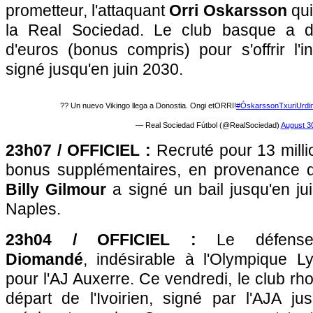
prometteur, l'attaquant
Orri Oskarsson
qui
la Real Sociedad. Le club basque a d
d'euros (bonus compris) pour s'offrir l'in
signé jusqu'en juin 2030.
?? Un nuevo Vikingo llega a Donostia. Ongi etORRI!
#ÓskarssonTxuriUrdi
— Real Sociedad Fútbol (@RealSociedad)
August 3
23h07 / OFFICIEL :
Recruté pour 13 milli
bonus supplémentaires, en provenance de
Billy Gilmour
a signé un bail jusqu'en ju
Naples.
23h04 / OFFICIEL :
Le défense
Diomandé
, indésirable à l'Olympique Ly
pour l'AJ Auxerre. Ce vendredi, le club rhod
départ de l'Ivoirien, signé par l'AJA ju