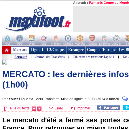
A retenir :
Palmarès Coupe du Mond
OM
PSG
Lyon
Lille
Monaco
Chelsea
Man Utd
Arsenal
Liverpool
ManCity
Ba
+ de clubs
Mercato
Ligue 1
L2/Coupes
Etranger
Coupe d'Europe
Les B
Actualité
|
Journal des Transferts
|
Tableaux des transferts Ligue 1
|
Tabl
MERCATO : les dernières info
(1h00)
Par
Youcef Touaitia
-
Actu Transferts, Mise en ligne: le
30/08/2024
à
08h20
-
T
Taille du texte:
Email
Imprimer
Le mercato d'été a fermé ses portes c
France. Pour retrouver au mieux toutes