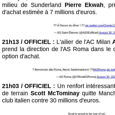
milieu de Sunderland
Pierre Ekwah
, p
d'achat estimée à 7 millions d'euros.
?? À l’heure du dîner ! ??
pic.twitter.com/Omejjx
— AS Saint-Étienne (@ASSEofficiel)
August 30, 
21h13 / OFFICIEL :
L'ailier de l'AC Milan
prend la direction de l'AS Roma dans le 
option d'achat.
? Benvenuto alla Roma, Alexis Saelemaekers! ??
#ASRoma
pic.tw
— AS Roma (@OfficialASRoma)
August 30, 20
21h03 / OFFICIEL :
Un renfort intéressan
de terrain
Scott McTominay
quitte Manch
club italien contre 30 millions d'euros.
Scott is proud to be one of us!