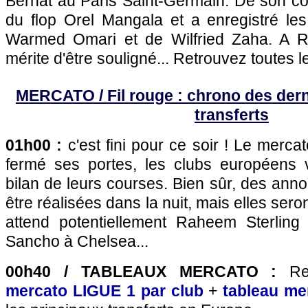
Bernat au Paris Saint-Germain. De son cô
du flop Orel Mangala et a enregistré les
Warmed Omari et de Wilfried Zaha. A R
mérite d'être souligné... Retrouvez toutes l
MERCATO / Fil rouge : chrono des dern
transferts
01h00 :
c'est fini pour ce soir ! Le mercat
fermé ses portes, les clubs européens v
bilan de leurs courses. Bien sûr, des an
être réalisées dans la nuit, mais elles ser
attend potentiellement Raheem Sterling
Sancho à Chelsea...
00h40 / TABLEAUX MERCATO :
Re
mercato LIGUE 1 par club
+
tableau m