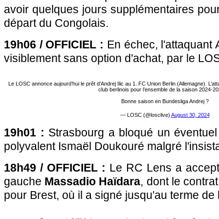
avoir quelques jours supplémentaires pour 
départ du Congolais.
19h06 / OFFICIEL :
En échec, l'attaquant A
visiblement sans option d'achat, par le LOS
Le LOSC annonce aujourd’hui le prêt d’Andrej Ilic au 1. FC Union Berlin (Allemagne). L’a
club berlinois pour l’ensemble de la saison 2024-2
Bonne saison en Bundesliga Andrej ?
— LOSC (@losclive)
August 30, 2024
19h01 :
Strasbourg a bloqué un éventuel
polyvalent Ismaël Doukouré malgré l'insis
18h49 / OFFICIEL :
Le RC Lens a accepté 
gauche
Massadio Haïdara
, dont le contra
pour Brest, où il a signé jusqu'au terme de 