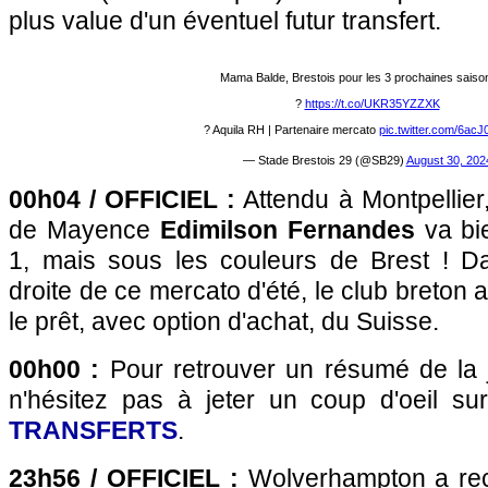
plus value d'un éventuel futur transfert.
Mama Balde, Brestois pour les 3 prochaines saiso
?
https://t.co/UKR35YZZXK
? Aquila RH | Partenaire mercato
pic.twitter.com/6a
— Stade Brestois 29 (@SB29)
August 30, 202
00h04 / OFFICIEL :
Attendu à Montpellier,
de Mayence
Edimilson Fernandes
va bie
1, mais sous les couleurs de Brest ! Da
droite de ce mercato d'été, le club breton a
le prêt, avec option d'achat, du Suisse.
00h00 :
Pour retrouver un résumé de la 
n'hésitez pas à jeter un coup d'oeil s
TRANSFERTS
.
23h56 / OFFICIEL :
Wolverhampton a rec