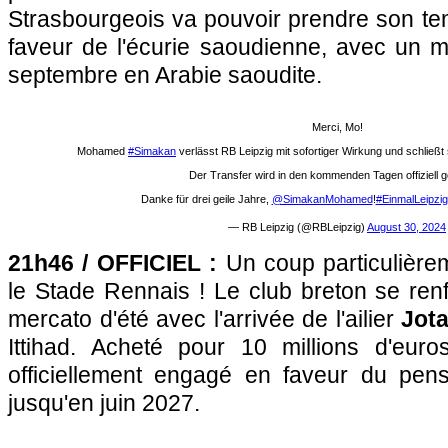
Strasbourgeois va pouvoir prendre son te
faveur de l'écurie saoudienne, avec un m
septembre en Arabie saoudite.
Merci, Mo!
Mohamed
#Simakan
verlässt RB Leipzig mit sofortiger Wirkung und schließt
Der Transfer wird in den kommenden Tagen offiziell 
Danke für drei geile Jahre,
@SimakanMohamed
!
#EinmalLeipzi
— RB Leipzig (@RBLeipzig)
August 30, 2024
21h46 / OFFICIEL :
Un coup particulière
le Stade Rennais ! Le club breton se renf
mercato d'été avec l'arrivée de l'ailier
Jot
Ittihad. Acheté pour 10 millions d'euros
officiellement engagé en faveur du pen
jusqu'en juin 2027.