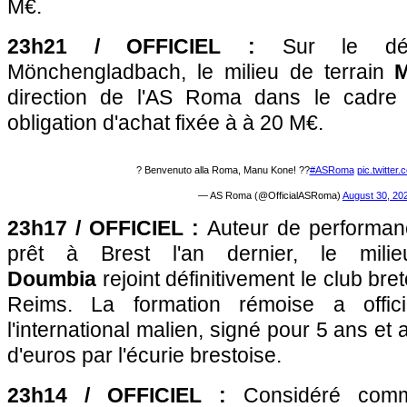
M€.
23h21 / OFFICIEL :
Sur le dép
Mönchengladbach, le milieu de terrain
direction de l'AS Roma dans le cadre
obligation d'achat fixée à à 20 M€.
? Benvenuto alla Roma, Manu Kone! ??
#ASRoma
pic.twitte
— AS Roma (@OfficialASRoma)
August 30, 20
23h17 / OFFICIEL :
Auteur de performan
prêt à Brest l'an dernier, le mili
Doumbia
rejoint définitivement le club b
Reims. La formation rémoise a offici
l'international malien, signé pour 5 ans et 
d'euros par l'écurie brestoise.
23h14 / OFFICIEL :
Considéré comm