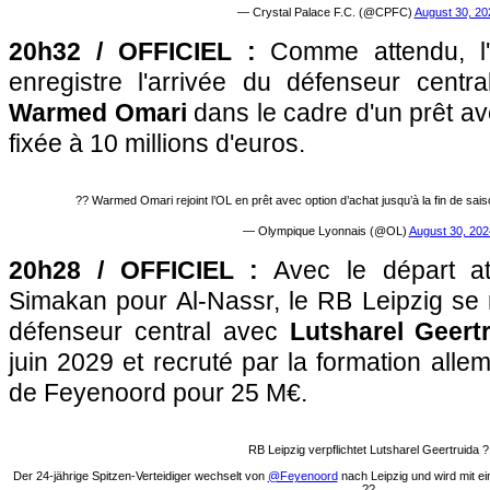
— Crystal Palace F.C. (@CPFC)
August 30, 20
20h32 / OFFICIEL :
Comme attendu, l'
enregistre l'arrivée du défenseur cent
Warmed Omari
dans le cadre d'un prêt av
fixée à 10 millions d'euros.
?? Warmed Omari rejoint l’OL en prêt avec option d’achat jusqu’à la fin de sai
— Olympique Lyonnais (@OL)
August 30, 202
20h28 / OFFICIEL :
Avec le départ a
Simakan pour Al-Nassr, le RB Leipzig se 
défenseur central avec
Lutsharel Geert
juin 2029 et recruté par la formation al
de Feyenoord pour 25 M€.
RB Leipzig verpflichtet Lutsharel Geertruida ?
Der 24-jährige Spitzen-Verteidiger wechselt von
@Feyenoord
nach Leipzig und wird mit e
??