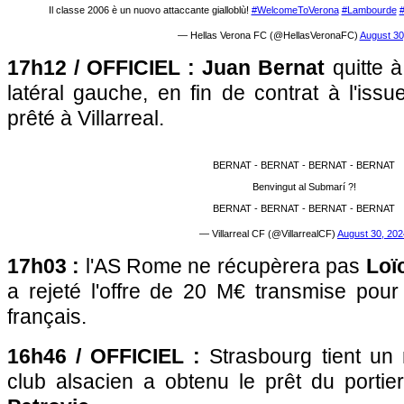
Il classe 2006 è un nuovo attaccante gialloblù!
#WelcomeToVerona
#Lambourde
— Hellas Verona FC (@HellasVeronaFC)
August 30
17h12 / OFFICIEL : Juan Bernat
quitte 
latéral gauche, en fin de contrat à l'issu
prêté à Villarreal.
BERNAT - BERNAT - BERNAT - BERNAT
Benvingut al Submarí ?!
BERNAT - BERNAT - BERNAT - BERNAT
— Villarreal CF (@VillarrealCF)
August 30, 202
17h03 :
l'AS Rome ne récupèrera pas
Loï
a rejeté l'offre de 20 M€ transmise pour
français.
16h46 / OFFICIEL :
Strasbourg tient un
club alsacien a obtenu le prêt du porti