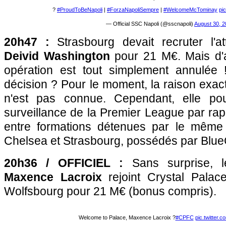
?
#ProudToBeNapoli
|
#ForzaNapoliSempre
|
#WelcomeMcTominay
pi
— Official SSC Napoli (@sscnapoli)
August 30, 
20h47 :
Strasbourg devait recruter l'
Deivid Washington
pour 21 M€. Mais d'a
opération est tout simplement annulée 
décision ? Pour le moment, la raison exa
n'est pas connue. Cependant, elle pour
surveillance de la Premier League par rap
entre formations détenues par le même 
Chelsea et Strasbourg, possédés par Blue
20h36 / OFFICIEL :
Sans surprise, l
Maxence Lacroix
rejoint Crystal Pala
Wolfsbourg pour 21 M€ (bonus compris).
Welcome to Palace, Maxence Lacroix ?
#CPFC
pic.twitter.