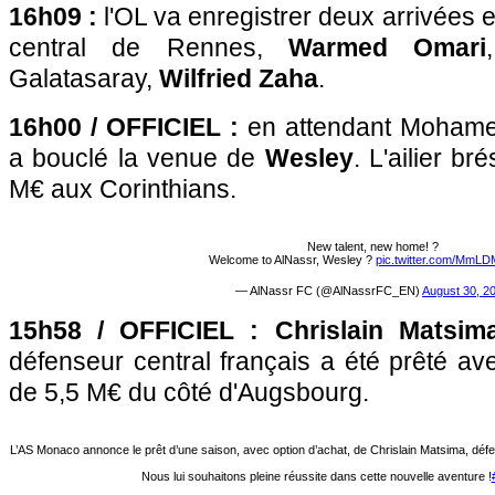
16h09 :
l'OL va enregistrer deux arrivées e
central de Rennes,
Warmed Omari
Galatasaray,
Wilfried Zaha
.
16h00 / OFFICIEL :
en attendant Mohame
a bouclé la venue de
Wesley
. L'ailier br
M€ aux Corinthians.
New talent, new home! ?
Welcome to AlNassr, Wesley ?
pic.twitter.com/MmL
— AlNassr FC (@AlNassrFC_EN)
August 30, 2
15h58 / OFFICIEL : Chrislain Matsim
défenseur central français a été prêté av
de 5,5 M€ du côté d'Augsbourg.
L’AS Monaco annonce le prêt d’une saison, avec option d’achat, de Chrislain Matsima, déf
Nous lui souhaitons pleine réussite dans cette nouvelle aventure !