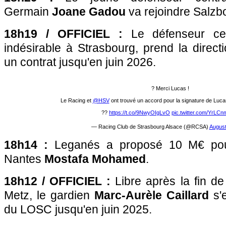
Germain
Joane Gadou
va rejoindre Salzb
18h19 / OFFICIEL :
Le défenseur ce
indésirable à Strasbourg, prend la direc
un contrat jusqu'en juin 2026.
? Merci Lucas !
Le Racing et
@HSV
ont trouvé un accord pour la signature de Luca
??
https://t.co/9NwyOIgLvO
pic.twitter.com/YrLCn
— Racing Club de Strasbourg Alsace (@RCSA)
August
18h14 :
Leganés a proposé 10 M€ pour
Nantes
Mostafa Mohamed
.
18h12 / OFFICIEL :
Libre après la fin d
Metz, le gardien
Marc-Aurèle Caillard
s'
du LOSC jusqu'en juin 2025.