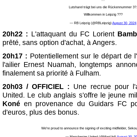
Lutsharel trägt bei uns die Rückennummer 3?
Willkommen in Leipzig ???
— RB Leipzig (@RBLeipzig)
August 30, 2024
20h22 :
L'attaquant du FC Lorient
Bamb
prêté, sans option d'achat, à Angers.
20h17 :
Potentiellement sur le départ de 
l'ailier Ernest Nuamah, longtemps anno
finalement sa priorité à Fulham.
20h03 / OFFICIEL :
Une recrue pour l'
United. Le club anglais s'offre le jeune mi
Koné
en provenance du Guidars FC pou
d'euros, plus des bonus.
We're proud to announce the signing of exciting midfielder, Seko
— Manchester United (@ManUtd)
August 30, 2