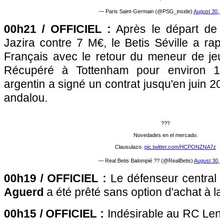
— Paris Saint-Germain (@PSG_inside)
August 30,
00h21 / OFFICIEL :
Après le départ de 
Jazira contre 7 M€, le Betis Séville a r
Français avec le retour du meneur de j
Récupéré à Tottenham pour environ 10 
argentin a signé un contrat jusqu'en juin 
andalou.
???
Novedades en el mercado.
Clausulazo.
pic.twitter.com/HCPONZNA7z
— Real Betis Balompié ?? (@RealBetis)
August 30,
00h19 / OFFICIEL :
Le défenseur centra
Aguerd
a été prêté sans option d'achat à 
00h15 / OFFICIEL :
Indésirable au RC Lens