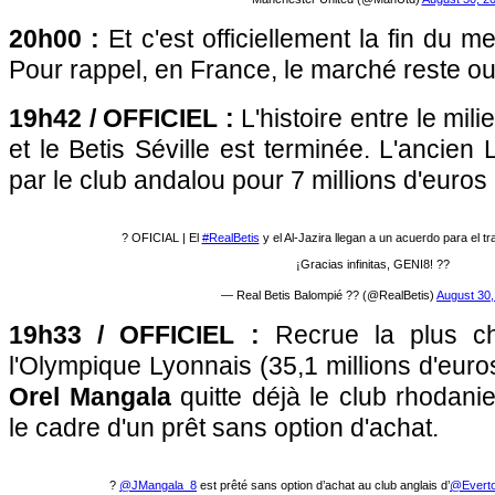
20h00 :
Et c'est officiellement la fin du 
Pour rappel, en France, le marché reste ouv
19h42 / OFFICIEL :
L'histoire entre le mili
et le Betis Séville est terminée. L'ancien
par le club andalou pour 7 millions d'euros 
? OFICIAL | El
#RealBetis
y el Al-Jazira llegan a un acuerdo para el t
¡Gracias infinitas, GENI8! ??
— Real Betis Balompié ?? (@RealBetis)
August 30,
19h33 / OFFICIEL :
Recrue la plus ch
l'Olympique Lyonnais (35,1 millions d'euros)
Orel Mangala
quitte déjà le club rhodan
le cadre d'un prêt sans option d'achat.
?
@JMangala_8
est prêté sans option d’achat au club anglais d’
@Evert