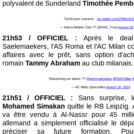
polyvalent de Sunderland
Timothée Pemb
?1h18 pour conclure...
pic.twitter.com/2HMvHLK
— Havre Athletic Club ?? (@HAC_Foot)
August 30
21h53 / OFFICIEL :
Après le deal 
Saelemaekers, l'AS Roma et l'AC Milan co
affaires avec le prêt, sans option d'ach
romain
Tammy Abraham
au club milanais.
Sharpening our attack ??
@tammyabraham
#DNACMilan
— AC Milan (@acmilan)
August 30, 2024
21h51 / OFFICIEL :
Sans surprise, l
Mohamed Simakan
quitte le RB Leipzig. 
va être vendu à Al-Nassr pour 45 milli
allemand a simplement officialisé le dép
préciser sa future formation. Pour