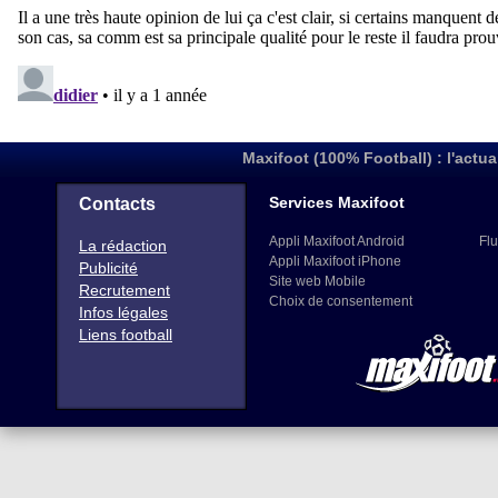
Maxifoot (100% Football) : l'actua
Services Maxifoot
Contacts
Appli Maxifoot Android
Flu
La rédaction
Appli Maxifoot iPhone
Publicité
Site web Mobile
Recrutement
Choix de consentement
Infos légales
Liens football