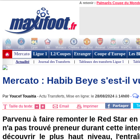
A retenir :
Palmarès Coupe du Mond
OM
PSG
Lyon
Lille
Monaco
Chelsea
Man Utd
Arsenal
Liverpool
ManCity
Ba
+ de clubs
Mercato
Ligue 1
L2/Coupes
Etranger
Coupe d'Europe
Les B
Actualité
|
Journal des Transferts
|
Tableaux des transferts Ligue 1
|
Tabl
Mercato : Habib Beye s'est-il v
Par
Youcef Touaitia
-
Actu Transferts, Mise en ligne: le
28/08/2024
à
14h00
-
T
Taille du texte:
Email
Imprimer
Parvenu à faire remonter le Red Star en
n'a pas trouvé preneur durant cette inte
découvrir le plus haut niveau, l'entr