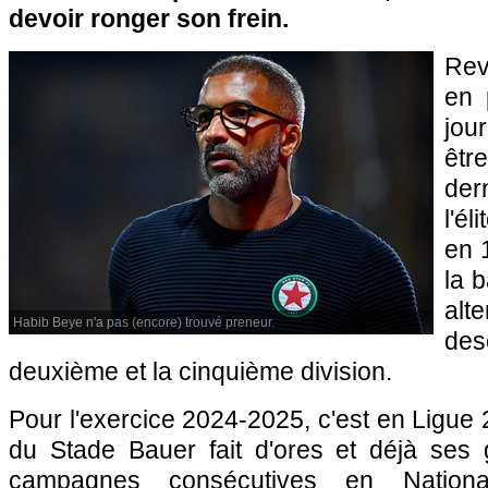
devoir ronger son frein.
Rev
en 
jou
êt
der
l'él
en 
la 
alt
Habib Beye n'a pas (encore) trouvé preneur.
de
deuxième et la cinquième division.
Pour l'exercice 2024-2025, c'est en Ligue 
du Stade Bauer fait d'ores et déjà ses
campagnes consécutives en Nationa