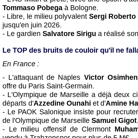
Tommaso Pobega
à Bologne.
- Libre, le milieu polyvalent
Sergi Roberto
jusqu'en juin 2026.
- Le gardien
Salvatore Sirigu
a réalisé son
Le TOP des bruits de couloir qu'il ne falla
En France :
- L'attaquant de Naples
Victor Osimhen
offre du Paris Saint-Germain.
- L'Olympique de Marseille a déjà deux cib
départs d'
Azzedine Ounahi
et d'
Amine Ha
- Le PAOK Salonique insiste pour recruter
de l'Olympique de Marseille
Samuel Gigot
- Le milieu offensif de Clermont
Muha
vendu à Trabzonspor pour plus de 5 M€.