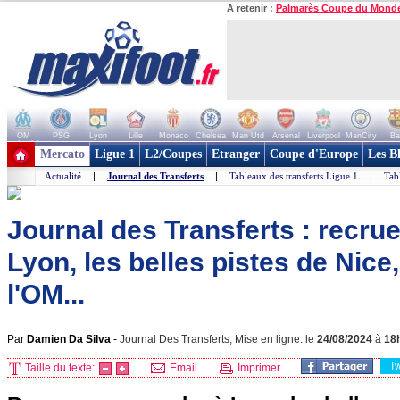
A retenir :
Palmarès Coupe du Mond
OM
PSG
Lyon
Lille
Monaco
Chelsea
Man Utd
Arsenal
Liverpool
ManCity
Ba
+ de clubs
Mercato
Ligue 1
L2/Coupes
Etranger
Coupe d'Europe
Les B
Actualité
|
Journal des Transferts
|
Tableaux des transferts Ligue 1
|
Tab
Journal des Transferts : recru
Lyon, les belles pistes de Nic
l'OM...
Par
Damien Da Silva
-
Journal Des Transferts, Mise en ligne: le
24/08/2024
à
18
T
Taille du texte:
Email
Imprimer