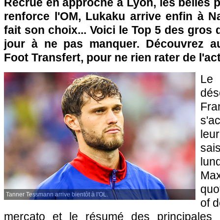
Recrue en approche à Lyon, les belles 
renforce l'OM, Lukaku arrive enfin à N
fait son choix... Voici le Top 5 des gro
jour à ne pas manquer. Découvrez a
Foot Transfert, pour ne rien rater de l'a
Le
dé
Fr
s'a
leur
sai
lun
Max
quo
Tanner Tessmann arrive bientôt à l'OL.
of 
mercato et le résumé des principales 