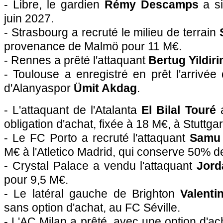
- Libre, le gardien
Rémy Descamps
a si
juin 2027.
- Strasbourg a recruté le milieu de terrain
provenance de Malmö pour 11 M€.
- Rennes a prêté l'attaquant
Bertug Yildir
- Toulouse a enregistré en prêt l'arrivée
d'Alanyaspor
Ümit Akdag
.
- L'attaquant de l'Atalanta
El Bilal Touré
a
obligation d'achat, fixée à 18 M€, à Stuttgar
- Le FC Porto a recruté l'attaquant
Samu
M€ à l'Atletico Madrid, qui conserve 50% de
- Crystal Palace a vendu l'attaquant
Jord
pour 9,5 M€.
- Le latéral gauche de Brighton
Valenti
sans option d'achat, au FC Séville.
- L'AC Milan a prêté, avec une option d'ac