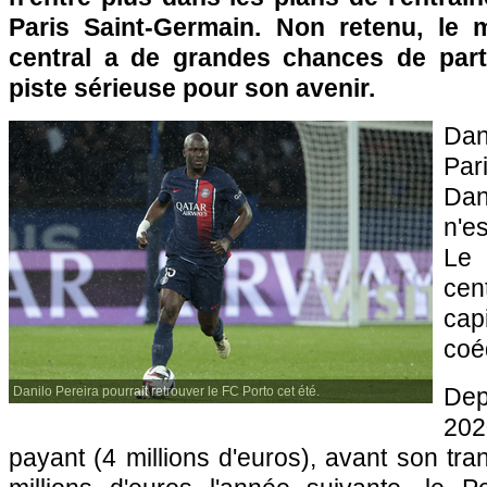
Paris Saint-Germain. Non retenu, le 
central a de grandes chances de parti
piste sérieuse pour son avenir.
Dan
Par
Dan
n'e
Le 
cent
ca
coéq
Dep
Danilo Pereira pourrait retrouver le FC Porto cet été.
202
payant (4 millions d'euros), avant son trans