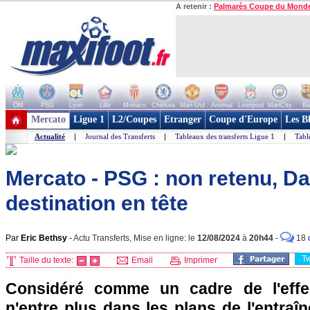
A retenir :
Palmarès Coupe du Mond
OM
PSG
Lyon
Lille
Monaco
Chelsea
Man Utd
Arsenal
Liverpool
ManCity
Ba
+ de clubs
Mercato
Ligue 1
L2/Coupes
Etranger
Coupe d'Europe
Les B
Actualité
|
Journal des Transferts
|
Tableaux des transferts Ligue 1
|
Tabl
Mercato - PSG : non retenu, Da
destination en tête
Par
Eric Bethsy
-
Actu Transferts, Mise en ligne: le
12/08/2024
à
20h44
-
18
T
Taille du texte:
Email
Imprimer
Considéré comme un cadre de l'effect
n'entre plus dans les plans de l'entraî