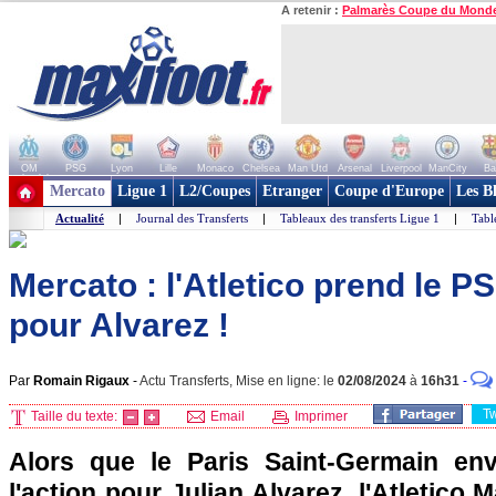
A retenir :
Palmarès Coupe du Mond
OM
PSG
Lyon
Lille
Monaco
Chelsea
Man Utd
Arsenal
Liverpool
ManCity
Ba
+ de clubs
Mercato
Ligue 1
L2/Coupes
Etranger
Coupe d'Europe
Les B
Actualité
|
Journal des Transferts
|
Tableaux des transferts Ligue 1
|
Tabl
Mercato : l'Atletico prend le P
pour Alvarez !
Par
Romain Rigaux
-
Actu Transferts, Mise en ligne: le
02/08/2024
à
16h31
-
T
Taille du texte:
Email
Imprimer
Alors que le Paris Saint-Germain en
l'action pour Julian Alvarez, l'Atletico