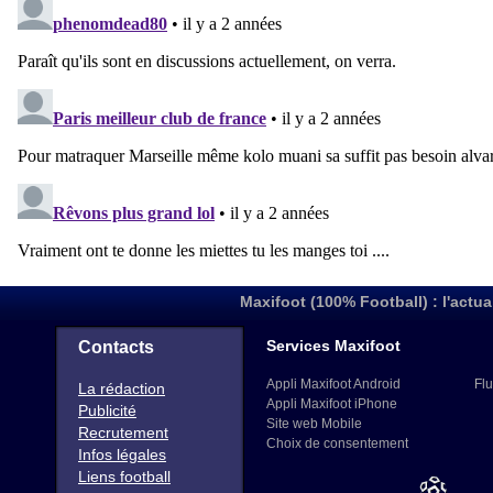
Maxifoot (100% Football) : l'actua
Services Maxifoot
Contacts
Appli Maxifoot Android
Flu
La rédaction
Appli Maxifoot iPhone
Publicité
Site web Mobile
Recrutement
Choix de consentement
Infos légales
Liens football