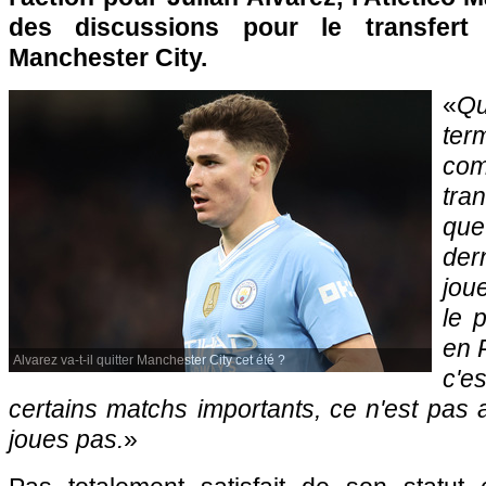
des discussions pour le transfert 
Manchester City.
«
Qu
t
com
tra
que
dern
jou
le 
en 
Alvarez va-t-il quitter Manchester City cet été ?
c'
certains matchs importants, ce n'est pas
joues pas.
»