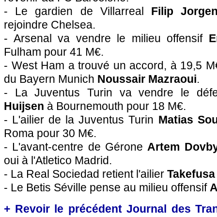
- Le gardien de Villarreal
Filip Jorge
rejoindre Chelsea.
- Arsenal va vendre le milieu offensif
E
Fulham pour 41 M€.
- West Ham a trouvé un accord, à 19,5 M€, 
du Bayern Munich
Noussair Mazraoui
.
- La Juventus Turin va vendre le déf
Huijsen
à Bournemouth pour 18 M€.
- L'ailier de la Juventus Turin
Matias So
Roma pour 30 M€.
- L'avant-centre de Gérone
Artem Dovb
oui à l'Atletico Madrid.
- La Real Sociedad retient l'ailier
Takefusa
- Le Betis Séville pense au milieu offensif
A
+ Revoir le précédent Journal des Tran