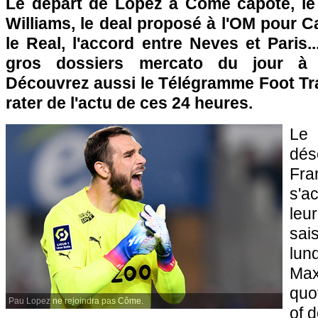
Le départ de Lopez à Côme capote, le
Williams, le deal proposé à l'OM pour C
le Real, l'accord entre Neves et Paris..
gros dossiers mercato du jour à
Découvrez aussi le Télégramme Foot Tra
rater de l'actu de ces 24 heures.
Le
dé
Fr
s'a
leur
sai
lun
Max
quo
Pau Lopez ne rejoindra pas Côme.
of 