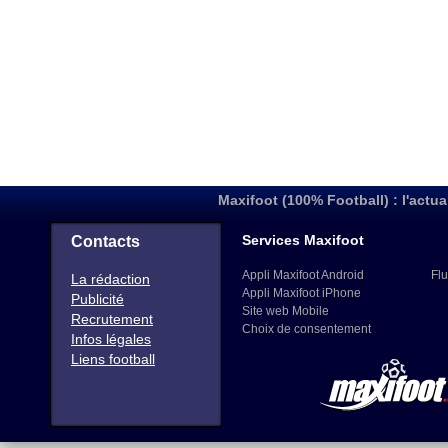
Maxifoot (100% Football) : l'actua
Services Maxifoot
Contacts
Appli Maxifoot Android
Flu
La rédaction
Appli Maxifoot iPhone
Publicité
Site web Mobile
Recrutement
Choix de consentement
Infos légales
Liens football