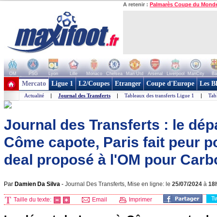
A retenir :
Palmarès Coupe du Mond
OM
PSG
Lyon
Lille
Monaco
Chelsea
Man Utd
Arsenal
Liverpool
ManCity
Ba
+ de clubs
Mercato
Ligue 1
L2/Coupes
Etranger
Coupe d'Europe
Les B
Actualité
|
Journal des Transferts
|
Tableaux des transferts Ligue 1
|
Tab
Journal des Transferts : le dép
Côme capote, Paris fait peur po
deal proposé à l'OM pour Carbo
Par
Damien Da Silva
-
Journal Des Transferts, Mise en ligne: le
25/07/2024
à
18
T
Taille du texte:
Email
Imprimer