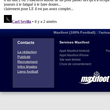
Maxifoot (100% Football) : l'actua
Services Maxifoot
Contacts
Appli Maxifoot Android
Flu
La rédaction
Appli Maxifoot iPhone
Publicité
Site web Mobile
Recrutement
Choix de consentement
Infos légales
Liens football