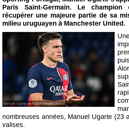
Paris Saint-Germain. Le champion 
récupérer une majeure partie de sa mi
milieu uruguayen à Manchester United.
Un
im
pre
pui
Alo
su
Sa
rap
co
Manuel Ugarte vers Manchester United.
ma
nombreuses années, Manuel Ugarte (23 an
valises.