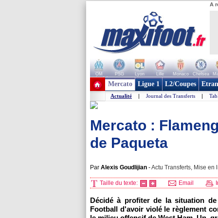
A r
OM
PSG
Lyon
Lille
Monaco
Chelsea
Ma
+ de clubs
Mercato
Ligue 1
L2/Coupes
Etran
Actualité
|
Journal des Transferts
|
Tab
Mercato : Flamengo
de Paqueta
Par
Alexis Goudlijian
-
Actu Transferts, Mise en l
Taille du texte:
Email
I
Décidé à profiter de la situation d
Football d'avoir violé le règlement c
le milieu offensif de West Ham. Un gr