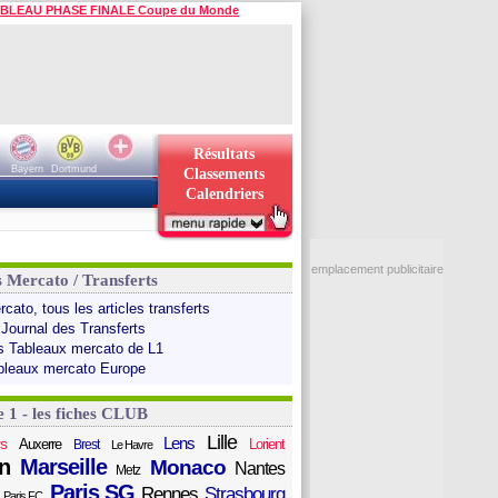
BLEAU PHASE FINALE Coupe du Monde
Résultats
Bayern
Dortmund
Classements
Calendriers
emplacement publicitaire
s Mercato / Transferts
cato, tous les articles transferts
 Journal des Transferts
s Tableaux mercato de L1
bleaux mercato Europe
e 1 - les fiches CLUB
Lille
Lens
s
Auxerre
Lorient
Brest
Le Havre
n
Marseille
Monaco
Nantes
Metz
Paris SG
Rennes
Strasbourg
Paris FC