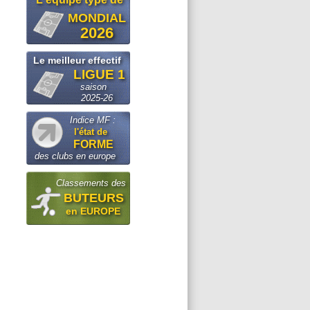
MONDIAL
2026
Le meilleur effectif
LIGUE 1
saison
2025-26
Indice MF :
l'état de
FORME
des clubs en europe
Classements des
BUTEURS
en EUROPE