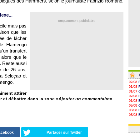
mologues des Hammers, selon le journaliste Fabrizio Romano.
07/08
07/08
07/08
exe...
06/08
emplacement publicitaire
ficile mais pas
aison que les
ée de lâcher
 de Flamengo
'un transfert
 alors que le
t. Reste aussi
ur de 26 ans,
a Seleçao et
amengo.
02/08
01/08
31/07
ment attirer
02/08
r et débattre dans la zone «
Ajouter un commentaire
» …
01/08
05/08
03/08
05/08
03/08
03/08
Facebook
Partager sur Twitter