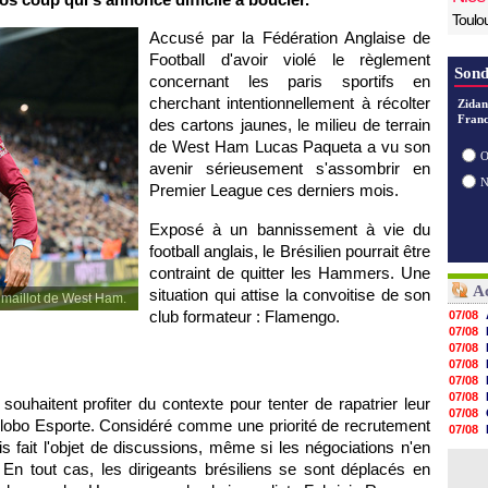
Toulo
Accusé par la Fédération Anglaise de
Football d'avoir violé le règlement
Sond
concernant les paris sportifs en
cherchant intentionnellement à récolter
Zidan
Franc
des cartons jaunes, le milieu de terrain
de West Ham Lucas Paqueta a vu son
O
avenir sérieusement s'assombrir en
Premier League ces derniers mois.
Exposé à un bannissement à vie du
football anglais, le Brésilien pourrait être
contraint de quitter les Hammers. Une
Ac
situation qui attise la convoitise de son
e maillot de West Ham.
club formateur : Flamengo.
07/08
07/08
07/08
07/08
07/08
07/08
souhaitent profiter du contexte pour tenter de rapatrier leur
07/08
 Globo Esporte. Considéré comme une priorité de recrutement
07/08
is fait l'objet de discussions, même si les négociations n'en
07/08
07/08
En tout cas, les dirigeants brésiliens se sont déplacés en
07/08