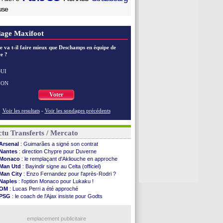
use
age Maxifoot
e va t-il faire mieux que Deschamps en équipe de
e ?
UI
NON
Voter
Voir les resultats
-
Voir les sondages précédents
tu Transferts / Mercato
Arsenal
: Guimarães a signé son contrat
Nantes
: direction Chypre pour Duverne
Monaco
: le remplaçant d'Akliouche en approche
Man Utd
: Bayindir signe au Celta (officiel)
Man City
: Enzo Fernandez pour l'après-Rodri ?
Naples
: l'option Monaco pour Lukaku !
OM
: Lucas Perri a été approché
PSG
: le coach de l'Ajax insiste pour Godts
PSG
: une 2e offre en préparation pour Godts
Francfort
: Dina Ebimbe signe à Schalke (off.)
Strasbourg
emplacement publicitaire
: Saïdou Sow prêté à Nantes (off.)