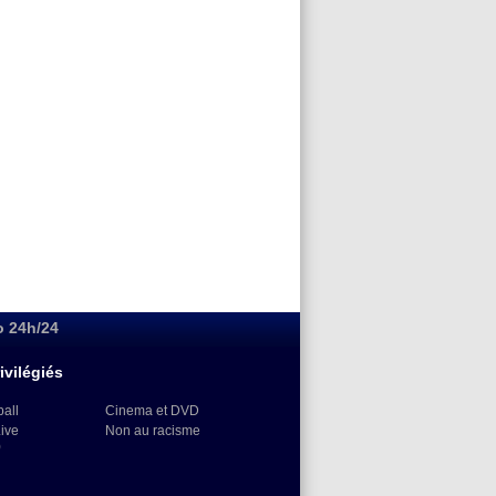
o 24h/24
ivilégiés
ball
Cinema et DVD
Live
Non au racisme
)