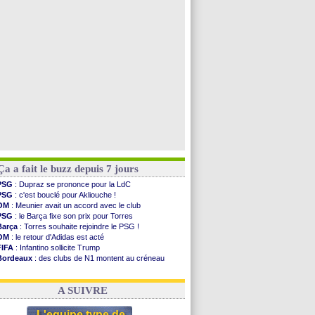
Dortmund
: Newcastle est prévenu pour Nmecha
Barça
: première offre à 45 M€ pour Rodri ?
Tottenham
: Van de Ven va prolonger
Rennes
: Embolo a des pistes alléchantes
Voir toutes les brèves
Ça a fait le buzz depuis 7 jours
PSG
: Dupraz se prononce pour la LdC
PSG
: c'est bouclé pour Akliouche !
OM
: Meunier avait un accord avec le club
PSG
: le Barça fixe son prix pour Torres
Barça
: Torres souhaite rejoindre le PSG !
OM
: le retour d'Adidas est acté
FIFA
: Infantino sollicite Trump
Bordeaux
: des clubs de N1 montent au créneau
Argentine
: quand Medina recadre... sa mère
Real
: le démenti de Leipzig pour Diomandé
A SUIVRE
L'equipe type de