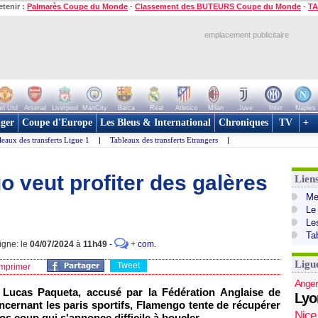
etenir :
Palmarès Coupe du Monde
-
Classement des BUTEURS Coupe du Monde
-
TA
emplacement publicitaire
n Utd
Arsenal
Liverpool
ManCity
Barca
Real
Atletico
Milan
Juve
Inter
Naples
ger
Coupe d'Europe
Les Bleus & International
Chroniques
TV
+
leaux des transferts Ligue 1
|
Tableaux des transferts Etrangers
|
 veut profiter des galères
Lien
Mer
Le
Le
Ta
igne: le
04/07/2024
à
11h49
-
+
com.
Ligu
Tweet
mprimer
Anger
e Lucas Paqueta, accusé par la Fédération Anglaise de
Lyo
oncernant les paris sportifs, Flamengo tente de récupérer
Nice
os coup qui s'annonce difficile à boucler.