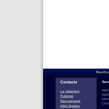
Maxifoo
Serv
Contacts
Appli
La rédaction
Appli
Publicité
Site 
Recrutement
Choi
Infos légales