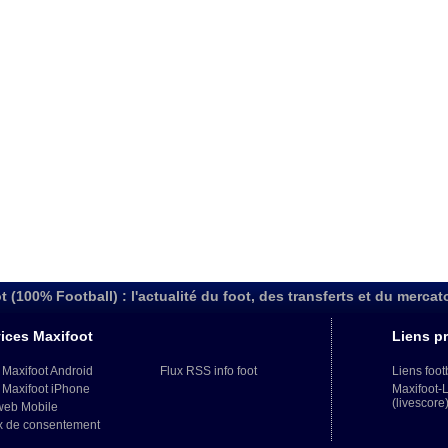
t (100% Football) : l'actualité du foot, des transferts et du mercat
ices Maxifoot
Liens pr
 Maxifoot Android
Flux RSS info foot
Liens foot
 Maxifoot iPhone
Maxifoot-
(livescore
web Mobile
x de consentement