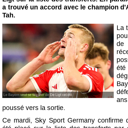
a trouvé un accord avec le champion d
Tah.
La 
pou
de
ré
pos
ét
dég
Ba
déf
Le Bayern veut se séparer de De Ligt cet été.
an
poussé vers la sortie.
Ce mardi, Sky Sport Germany confirme q