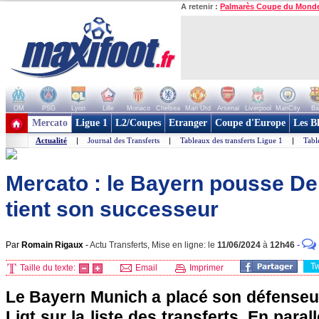
A retenir :
Palmarès Coupe du Mond
OM
PSG
Lyon
Lille
Monaco
Chelsea
Man Utd
Arsenal
Liverpool
ManCity
Ba
+ de clubs
Mercato
Ligue 1
L2/Coupes
Etranger
Coupe d'Europe
Les B
Actualité
|
Journal des Transferts
|
Tableaux des transferts Ligue 1
|
Tabl
Mercato : le Bayern pousse De 
tient son successeur
Par
Romain Rigaux
-
Actu Transferts, Mise en ligne: le
11/06/2024
à
12h46
-
T
Taille du texte:
Email
Imprimer
Le Bayern Munich a placé son défenseur
Ligt sur la liste des transferts. En paral