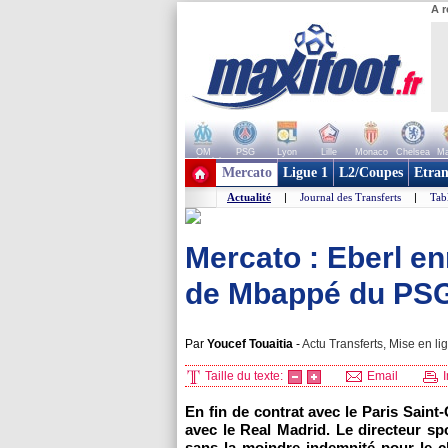
A r
OM
PSG
Lyon
Lille
Monaco
Chelsea
Ma
+ de clubs
Mercato
Ligue 1
L2/Coupes
Etran
Actualité
|
Journal des Transferts
|
Tab
Mercato : Eberl en
de Mbappé du PSG
Par
Youcef Touaitia
-
Actu Transferts, Mise en li
Taille du texte:
Email
I
En fin de contrat avec le Paris Sain
avec le Real Madrid. Le directeur sp
sans la moindre indemnité pour le