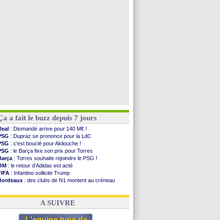
PSG
: Nsoki va signer en Croatie
Arsenal
: Naples vise Gabriel Jesus
Real
: Mastantuono prêté à la Fiorentina (off.)
Man City
: accord avec le Barça pour Rodri ?
Voir toutes les brèves
Ça a fait le buzz depuis 7 jours
Real
: Diomandé arrive pour 140 M€ !
PSG
: Dupraz se prononce pour la LdC
PSG
: c'est bouclé pour Akliouche !
PSG
: le Barça fixe son prix pour Torres
Barça
: Torres souhaite rejoindre le PSG !
OM
: le retour d'Adidas est acté
FIFA
: Infantino sollicite Trump
Bordeaux
: des clubs de N1 montent au créneau
Argentine
: quand Medina recadre... sa mère
Real
: le démenti de Leipzig pour Diomandé
A SUIVRE
L'equipe type de