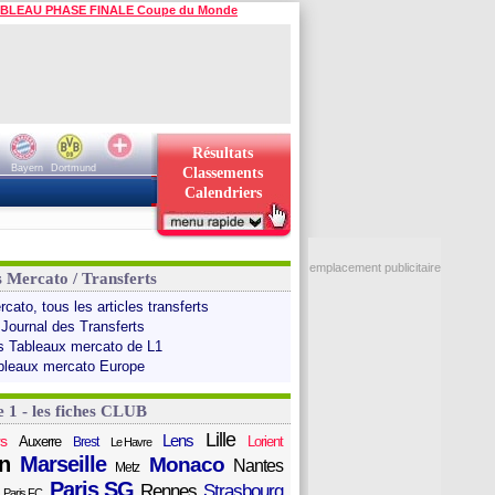
BLEAU PHASE FINALE Coupe du Monde
Résultats
Bayern
Dortmund
Classements
Calendriers
emplacement publicitaire
s Mercato / Transferts
cato, tous les articles transferts
 Journal des Transferts
s Tableaux mercato de L1
bleaux mercato Europe
e 1 - les fiches CLUB
Lille
Lens
s
Auxerre
Lorient
Brest
Le Havre
n
Marseille
Monaco
Nantes
Metz
Paris SG
Rennes
Strasbourg
Paris FC