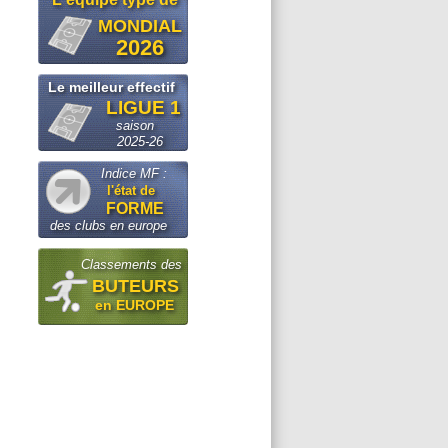
MONDIAL
2026
Le meilleur effectif
LIGUE 1
saison
2025-26
Indice MF :
l'état de
FORME
des clubs en europe
Classements des
BUTEURS
en EUROPE