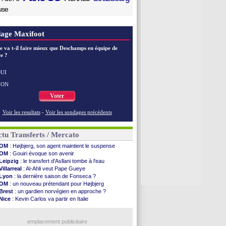
use
age Maxifoot
e va t-il faire mieux que Deschamps en équipe de
e ?
UI
NON
Voter
Voir les resultats
-
Voir les sondages précédents
tu Transferts / Mercato
OM
: Højbjerg, son agent maintient le suspense
OM
: Gouiri évoque son avenir
Leipzig
: le transfert d'Asllani tombe à l'eau
Villarreal
: Al-Ahli veut Pape Gueye
Lyon
: la dernière saison de Fonseca ?
OM
: un nouveau prétendant pour Højbjerg
Brest
: un gardien norvégien en approche ?
Nice
: Kevin Carlos va partir en Italie
Leganés
: c'est signé pour Luca Zidane (off.)
Atletico
: Ruggeri en route pour Aston Villa
Lyon
: Mangala prêté à Getafe (officiel)
emplacement publicitaire