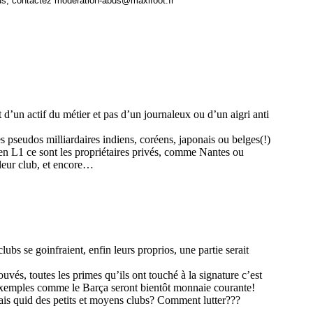
us, contactez
moderation-abus@maxifoot.fr