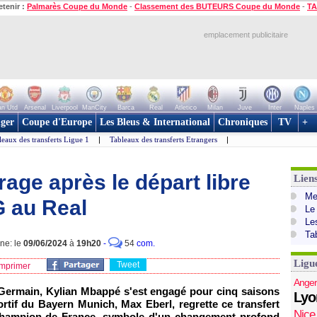
etenir :
Palmarès Coupe du Monde
-
Classement des BUTEURS Coupe du Monde
-
TA
emplacement publicitaire
n Utd
Arsenal
Liverpool
ManCity
Barca
Real
Atletico
Milan
Juve
Inter
Naples
ger
Coupe d'Europe
Les Bleus & International
Chroniques
TV
+
leaux des transferts Ligue 1
|
Tableaux des transferts Etrangers
|
rage après le départ libre
Lien
Mer
 au Real
Le
Le
Ta
gne: le
09/06/2024
à
19h20
-
54
com.
Ligu
Tweet
mprimer
Anger
t-Germain, Kylian Mbappé s'est engagé pour cinq saisons
Lyo
ortif du Bayern Munich, Max Eberl, regrette ce transfert
Nice
 champion de France, symbole d'un changement profond