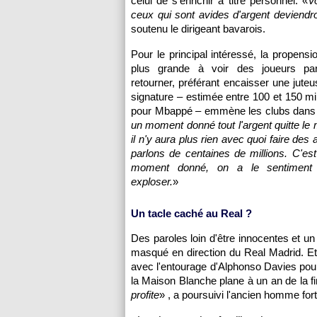
celui de s'enrichir à titre personnel. «
V
ceux qui sont avides d'argent deviendro
soutenu le dirigeant bavarois.
Pour le principal intéressé, la propensi
plus grande à voir des joueurs par
retourner, préférant encaisser une juteu
signature – estimée entre 100 et 150 mil
pour Mbappé – emmène les clubs dans 
un moment donné tout l'argent quitte le 
il n'y aura plus rien avec quoi faire des 
parlons de centaines de millions. C'est
moment donné, on a le sentimen
exploser.
»
Un tacle caché au Real ?
Des paroles loin d'être innocentes et un
masqué en direction du Real Madrid. E
avec l'entourage d'Alphonso Davies pour
la Maison Blanche plane à un an de la fi
profite
» , a poursuivi l'ancien homme for