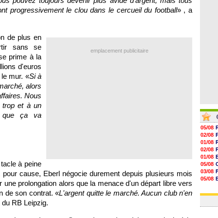
ous pouvez toujours devenir plus avide d'argent, mais tous
07/08
nt progressivement le clou dans le cercueil du football
» , a
07/08
07/08
07/08
on de plus en
tir sans se
emplacement publicitaire
se prime à la
lions d'euros
le mur. «
Si à
marché, alors
affaires. Nous
 trop et à un
t que ça va
05/08
02/08
01/08
02/08
01/08
 tacle à peine
05/08
03/08
t pour cause, Eberl négocie durement depuis plusieurs mois
05/08
 une prolongation alors que la menace d'un départ libre vers
03/08
n de son contrat. «
L'argent quitte le marché. Aucun club n'en
03/08
t du RB Leipzig.