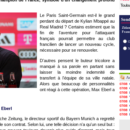
Toulo
Le Paris Saint-Germain est-il le grand
Sond
perdant du départ de Kylian Mbappé au
Real Madrid ? Certains estiment que la
Zidan
Franc
fin de l'aventure pour l'attaquant
français pourrait permettre au club
O
francilien de lancer un nouveau cycle,
nécessaire pour se renouveler.
D'autres pensent le buteur tricolore a
manqué à sa parole en partant sans
laisser la moindre indemnité de
Ac
transfert à l'équipe de sa ville natale.
Alors que beaucoup de personnalités
07/08
ntrat.
07/08
ont réagi à cette opération, Max Eberl a
07/08
07/08
07/08
07/08
 Eberl
07/08
07/08
e Zeitung, le directeur sportif du Bayern Munich a regretté
07/08
07/08
e son contrat. Selon lui, une telle décision n'a qu'un seul but :
07/08