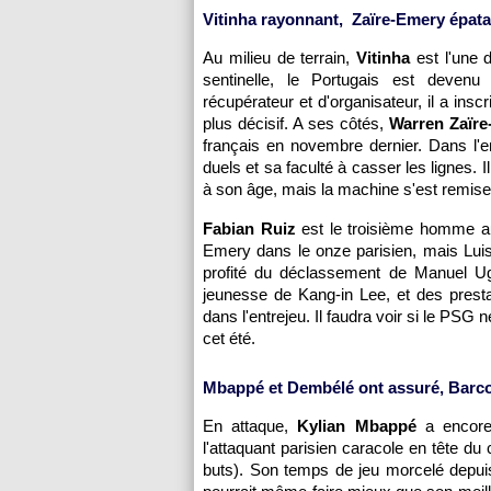
Vitinha rayonnant, Zaïre-Emery épata
Au milieu de terrain,
Vitinha
est l'une 
sentinelle, le Portugais est devenu
récupérateur et d'organisateur, il a insc
plus décisif. A ses côtés,
Warren Zaïr
français en novembre dernier. Dans l'e
duels et sa faculté à casser les lignes. 
à son âge, mais la machine s'est remis
Fabian Ruiz
est le troisième homme au 
Emery dans le onze parisien, mais Luis 
profité du déclassement de Manuel Ugart
jeunesse de Kang-in Lee, et des presta
dans l'entrejeu. Il faudra voir si le PSG
cet été.
Mbappé et Dembélé ont assuré, Barco
En attaque,
Kylian Mbappé
a encore
l'attaquant parisien caracole en tête d
buts). Son temps de jeu morcelé depuis