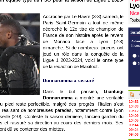
Lyo
Nice
Accroché par Le Havre (3-3) samedi, le
Toulo
Paris Saint-Germain a tout de même
décroché le 12e titre de champion de
Sond
France de son histoire après le revers
de Monaco face à Lyon (2-3)
Zidan
Franc
dimanche. Si de nombreux joueurs ont
joué un rôle dans la conquête de la
O
Ligue 1 2023-2024, voici le onze type
de la rédaction de Maxifoot.
Donnarumma a rassuré
Dans le but parisien,
Gianluigi
PSG.
Donnarumma
a montré une véritable
10h52
 pied reste perfectible, malgré des progrès, l'Italien s'est
10h33
 en réalisant de nombreuses parades, notamment contre Lyon
10h12
eille (2-0). Contesté la saison dernière, l'ancien gardien du
10h09
10h05
es et rassuré sa direction au cours des derniers mois. Ses
09h44
nt dû se contenter des miettes.
09h24
09h06
08h44