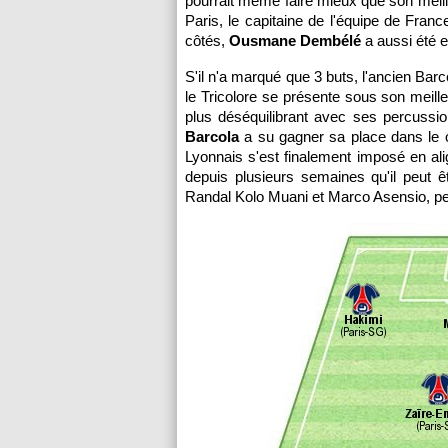
pourrait même faire mieux que son meill
Paris, le capitaine de l'équipe de Fran
côtés,
Ousmane Dembélé
a aussi été e
S'il n'a marqué que 3 buts, l'ancien Bar
le Tricolore se présente sous son meilleu
plus déséquilibrant avec ses percussio
Barcola
a su gagner sa place dans le o
Lyonnais s'est finalement imposé en a
depuis plusieurs semaines qu'il peut êt
Randal Kolo Muani et Marco Asensio, per