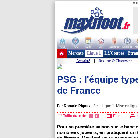
A r
OM
PSG
Lyon
Lille
Monaco
Chelsea
Ma
+ de clubs
Mercato
Ligue 1
L2/Coupes
Etran
Actualité
|
Résultats & Classement
|
PSG : l'équipe typ
de France
Par
Romain Rigaux
-
Actu Ligue 1, Mise en ligne
Taille du texte:
Email
I
Pour sa première saison sur le banc 
nombreux joueurs, en pratiquant un 
de France. Maxifoot vous propose s