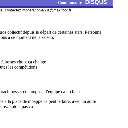
DISQUS
Communauté
us, contactez
moderation-abus@maxifoot.fr