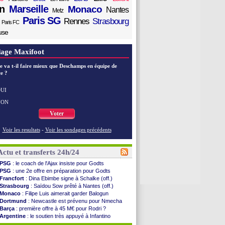
n
Marseille
Monaco
Nantes
Metz
Paris SG
Rennes
Strasbourg
Paris FC
use
age Maxifoot
e va t-il faire mieux que Deschamps en équipe de
e ?
UI
NON
Voter
Voir les resultats
-
Voir les sondages précédents
Actu et transferts 24h/24
PSG
: le coach de l'Ajax insiste pour Godts
PSG
: une 2e offre en préparation pour Godts
Francfort
: Dina Ebimbe signe à Schalke (off.)
Strasbourg
: Saïdou Sow prêté à Nantes (off.)
Monaco
: Filipe Luis aimerait garder Balogun
Dortmund
: Newcastle est prévenu pour Nmecha
Barça
: première offre à 45 M€ pour Rodri ?
Argentine
: le soutien très appuyé à Infantino
Tottenham
: Van de Ven va prolonger