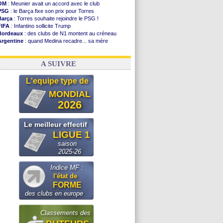
OM
: Meunier avait un accord avec le club
PSG
: le Barça fixe son prix pour Torres
Barça
: Torres souhaite rejoindre le PSG !
FIFA
: Infantino sollicite Trump
Bordeaux
: des clubs de N1 montent au créneau
Argentine
: quand Medina recadre... sa mère
Real
: le démenti de Leipzig pour Diomandé
OM
: Paixão attire un 2e club anglais
A SUIVRE
L'equipe type de
MONDIAL
2026
Le meilleur effectif
LIGUE 1
saison
2025-26
Indice MF :
l'état de
FORME
des clubs en europe
Classements des