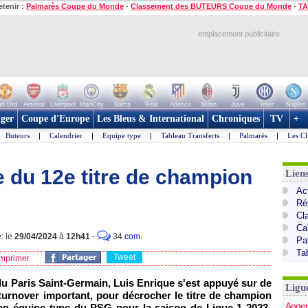
etenir :
Palmarès Coupe du Monde
-
Classement des BUTEURS Coupe du Monde
-
TA
emplacement publicitaire
n Utd
Arsenal
Liverpool
ManCity
Barca
Real
Atletico
Milan
Juve
Inter
Naples
ger
Coupe d'Europe
Les Bleus & International
Chroniques
TV
+
Buteurs
|
Calendrier
|
Equipe type
|
Tableau Transferts
|
Palmarès
|
Les Cl
e du 12e titre de champion
Lien
Act
Ré
Cl
Ca
: le
29/04/2024
à
12h41
-
34
com.
Pa
Ta
Tweet
mprimer
du Paris Saint-Germain, Luis Enrique s'est appuyé sur de
Ligu
turnover important, pour décrocher le titre de champion
Anger
on équipe type du PSG pour la saison de Ligue 1 2023-