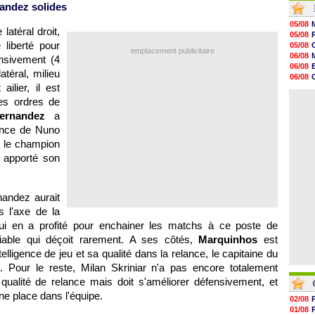
nandez solides
08h22
06/08
05/08
atéral droit,
06/08
05/08
06/08
 liberté pour
05/08
emplacement publicitaire
06/08
06/08
ensivement (4
06/08
06/08
atéral, milieu
06/08
06/08
06/08
ilier, il est
06/08
06/08
06/08
es ordres de
06/08
ernandez
a
06/08
06/08
ence de Nuno
06/08
, le champion
06/08
 apporté son
06/08
andez aurait
 l'axe de la
i en a profité pour enchainer les matchs à ce poste de
fiable qui déçoit rarement. A ses côtés,
Marquinhos
est
ligence de jeu et sa qualité dans la relance, le capitaine du
 Pour le reste, Milan Skriniar n'a pas encore totalement
qualité de relance mais doit s'améliorer défensivement, et
ne place dans l'équipe.
02/08
01/08