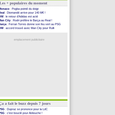
Les + populaires du moment
Barça
: l'agent de Rodri confirme !
FIFA
: la CAF soutient Infantino
Monaco
: Pogba pointé du doigt
CdM 2030
: Rubiales charge Infantino et ...
Real
: Diomandé arrive pour 140 M€ !
Rennes
: Embolo a des pistes alléchantes
OM
: le retour d'Adidas est acté
Côte d'Ivoire
: Renard affiche ses ambitions
Man City
: Rodri préfère le Barça au Real !
Rennes
: Haise confirme pour Aït Boudlal
Barça
: Ferran Torres donne son feu vert au PSG
Man City
: Trafford à Leeds pour 47 M€ (off...
OM
: accord trouvé avec Man City pour Rulli
Man Utd
: Zirkzee vers la Juventus ?
PSG
: Luis Enrique satisfait malgré tout
Amical
: Monaco s'impose contre Getafe
PSG
: l'étonnante rumeur Gusto
Nantes
: Der Zakarian et sa relation avec Kita
emplacement publicitaire
OM
: le club prêt à libérer Kondogbia ?
Monaco
: le message touchant d'Akliouche
FIFA
: Tebas en remet une couche
FIFA
: l'UEFA maintient la pression
PSG
: Tebas encense Luis Enrique
Voir les brèves précédentes
Ça a fait le buzz depuis 7 jours
PSG
: Dupraz se prononce pour la LdC
PSG
: c'est bouclé pour Akliouche !