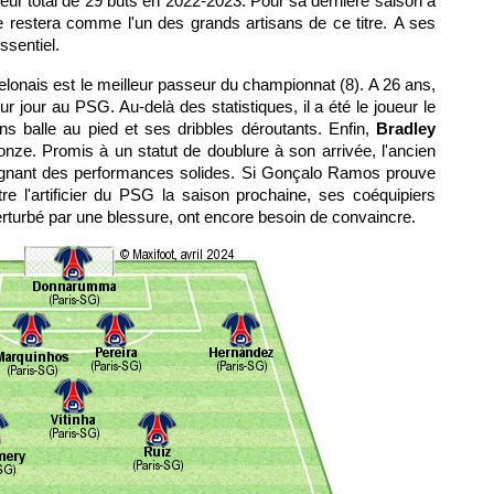
eur total de 29 buts en 2022-2023. Pour sa dernière saison à
ce restera comme l'un des grands artisans de ce titre. A ses
ssentiel.
celonais est le meilleur passeur du championnat (8). A 26 ans,
r jour au PSG. Au-delà des statistiques, il a été le joueur le
ns balle au pied et ses dribbles déroutants. Enfin,
Bradley
nze. Promis à un statut de doublure à son arrivée, l'ancien
lignant des performances solides. Si Gonçalo Ramos prouve
re l'artificier du PSG la saison prochaine, ses coéquipiers
turbé par une blessure, ont encore besoin de convaincre.