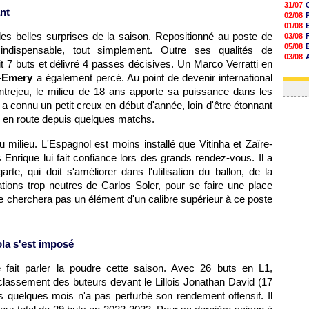
31/07
nt
02/08
01/08
des belles surprises de la saison. Repositionné au poste de
03/08
05/08
 indispensable, tout simplement. Outre ses qualités de
03/08
rit 7 buts et délivré 4 passes décisives. Un Marco Verratti en
03/08
e-Emery
a également percé. Au point de devenir international
03/08
ntrejeu, le milieu de 18 ans apporte sa puissance dans les
Il a connu un petit creux en début d'année, loin d'être étonnant
e en route depuis quelques matchs.
milieu. L'Espagnol est moins installé que Vitinha et Zaïre-
Enrique lui fait confiance lors des grands rendez-vous. Il a
e, qui doit s'améliorer dans l'utilisation du ballon, de la
tions trop neutres de Carlos Soler, pour se faire une place
 ne cherchera pas un élément d'un calibre supérieur à ce poste
la s'est imposé
 fait parler la poudre cette saison. Avec 26 buts en L1,
u classement des buteurs devant le Lillois Jonathan David (17
 quelques mois n'a pas perturbé son rendement offensif. Il