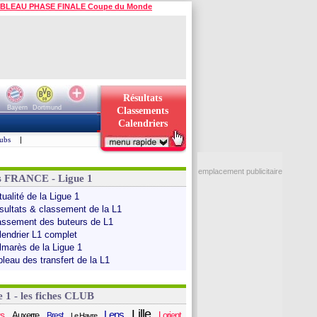
BLEAU PHASE FINALE Coupe du Monde
Résultats
Bayern
Dortmund
Classements
Calendriers
ubs
|
emplacement publicitaire
s FRANCE - Ligue 1
ualité de la Ligue 1
sultats & classement de la L1
assement des buteurs de L1
lendrier L1 complet
lmarès de la Ligue 1
bleau des transfert de la L1
e 1 - les fiches CLUB
Lille
Lens
s
Auxerre
Lorient
Brest
Le Havre