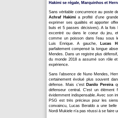
Hakimi se régale, Marquinhos et Her
Sans véritable concurrence au poste de l
Achraf Hakimi
a profité d'une grande
exprimer ses qualités et apporter off
buts et 5 passes décisives). A la fois l
excentré ou dans le coeur du jeu, et a
comme un poisson dans l'eau sous l
Luis Enrique. A gauche,
Lucas H
parfaitement compensé la longue abs
Mendes. Dans un registre plus défensif
du monde 2018 a assumé son rôle et
expérience.
Sans l'absence de Nuno Mendes, Hern
certainement évolué plus souvent dans
défense. Mais c'est
Danilo Pereira
qu
défenseur central. C'est un élément 
évidemment indispensable. Avec son intel
PSG est très précieux pour les siens.
convaincu, Lucas Beraldo a une belle 
Nordi Mukiele n'a pas réussi à se faire u