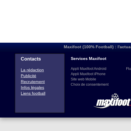
Maxifoot (100% Football) : l'actua
Services Maxifoot
Contacts
Appli Maxifoot Android
Flu
La rédaction
Appli Maxifoot iPhone
Publicité
Site web Mobile
Recrutement
Choix de consentement
Infos légales
Liens football