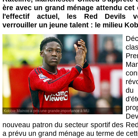
ère avec un grand ménage attendu cet é
l'effectif actuel, les Red Devils 
verrouiller un jeune talent : le milieu K
Dé
cl
Pr
Man
con
rév
du
d'é
pro
Kobbie Mainoo a pris une grande importance à MU.
Dev
nouveau patron du secteur sportif des Red 
a prévu un grand ménage au terme de cett