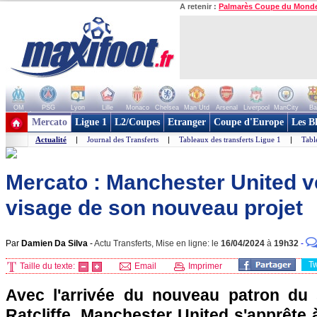
A retenir :
Palmarès Coupe du Mond
OM
PSG
Lyon
Lille
Monaco
Chelsea
Man Utd
Arsenal
Liverpool
ManCity
Ba
+ de clubs
Mercato
Ligue 1
L2/Coupes
Etranger
Coupe d'Europe
Les B
Actualité
|
Journal des Transferts
|
Tableaux des transferts Ligue 1
|
Tabl
Mercato : Manchester United ve
visage de son nouveau projet
Par
Damien Da Silva
-
Actu Transferts, Mise en ligne: le
16/04/2024
à
19h32
-
T
Taille du texte:
Email
Imprimer
Avec l'arrivée du nouveau patron du 
Ratcliffe, Manchester United s'apprête 