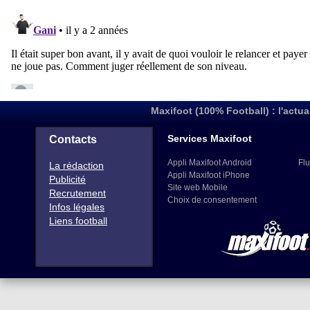
Maxifoot (100% Football) : l'actua
Services Maxifoot
Contacts
Appli Maxifoot Android
Flu
La rédaction
Appli Maxifoot iPhone
Publicité
Site web Mobile
Recrutement
Choix de consentement
Infos légales
Liens football