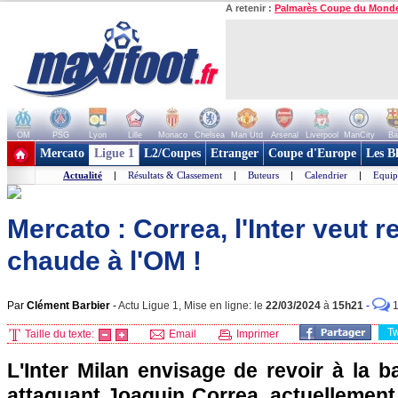
A retenir :
Palmarès Coupe du Mond
OM
PSG
Lyon
Lille
Monaco
Chelsea
Man Utd
Arsenal
Liverpool
ManCity
Ba
+ de clubs
Mercato
Ligue 1
L2/Coupes
Etranger
Coupe d'Europe
Les B
Actualité
|
Résultats & Classement
|
Buteurs
|
Calendrier
|
Equip
Mercato : Correa, l'Inter veut re
chaude à l'OM !
Par
Clément Barbier
-
Actu Ligue 1, Mise en ligne: le
22/03/2024
à
15h21
-
T
Taille du texte:
Email
Imprimer
L'Inter Milan envisage de revoir à la b
attaquant Joaquin Correa, actuellement