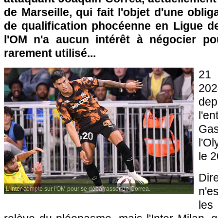
de Marseille, qui fait l'objet d'une obli
de qualification phocéenne en Ligue 
l'OM n'a aucun intérêt à négocier po
rarement utilisé...
21 
20
de
l'e
Gas
l'O
le 2
Dir
n'e
L'Inter compte sur l'OM pour se débarrasser de Correa.
les