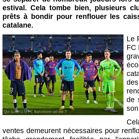
estival. Cela tombe bien, plusieurs c
prêts à bondir pour renflouer les cais
catalane.
Le 
FC 
gr
éco
cata
des
ren
de 
son
Qui quittera le FC Barcelone cet été ?
Cel
ventes demeurent nécessaires pour renflo