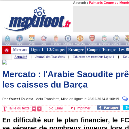
A retenir :
Palmarès Coupe du Mond
OM
PSG
Lyon
Lille
Monaco
Chelsea
Man Utd
Arsenal
Liverpool
ManCity
Ba
+ de clubs
Mercato
Ligue 1
L2/Coupes
Etranger
Coupe d'Europe
Les B
Actualité
|
Journal des Transferts
|
Tableaux des transferts Ligue 1
|
Tabl
Mercato : l'Arabie Saoudite prê
les caisses du Barça
Par
Youcef Touaitia
-
Actu Transferts, Mise en ligne: le
28/02/2024
à
16h15
-
T
Taille du texte:
Email
Imprimer
En difficulté sur le plan financier, le 
se séparer de nombreux joueurs lors 