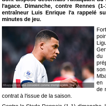
l'agace. Dimanche, contre Rennes (1-
entraîneur Luis Enrique l'a rappelé s
minutes de jeu.
For
poi
Lig
Ger
du
pré
son
Mba
en 
Mbappé n'est plus considéré comme irremplaçable au PSG.
de 
contrat à l'issue de la saison.