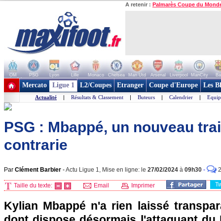
A retenir :
Palmarès Coupe du Mond
OM
PSG
Lyon
Lille
Monaco
Chelsea
Man Utd
Arsenal
Liverpool
ManCity
Ba
+ de clubs
Mercato
Ligue 1
L2/Coupes
Etranger
Coupe d'Europe
Les B
Actualité
|
Résultats & Classement
|
Buteurs
|
Calendrier
|
Equip
PSG : Mbappé, un nouveau trai
contrarie
Par
Clément Barbier
-
Actu Ligue 1, Mise en ligne: le
27/02/2024
à
09h30
-
T
Taille du texte:
Email
Imprimer
Kylian Mbappé n'a rien laissé transpara
dont dispose désormais l'attaquant du 