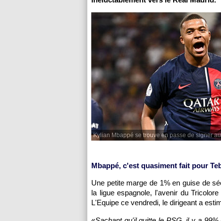
Kylian Mbappé se trouve en passe de signer au
Mbappé, c'est quasiment fait pour Te
Une petite marge de 1% en guise de sécu
la ligue espagnole, l'avenir du Tricolor
L'Equipe ce vendredi, le dirigeant a estim
«
Sachant qu'il quitte le PSG, il y a 9