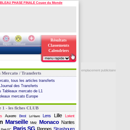
BLEAU PHASE FINALE Coupe du Monde
Résultats
Bayern
Dortmund
Classements
Calendriers
emplacement publicitaire
s Mercato / Transferts
cato, tous les articles transferts
 Journal des Transferts
s Tableaux mercato de L1
bleaux mercato Europe
e 1 - les fiches CLUB
Lille
Lens
s
Auxerre
Lorient
Brest
Le Havre
n
Marseille
Monaco
Nantes
Metz
Paris SG
Rennes
Strasbourg
Paris FC