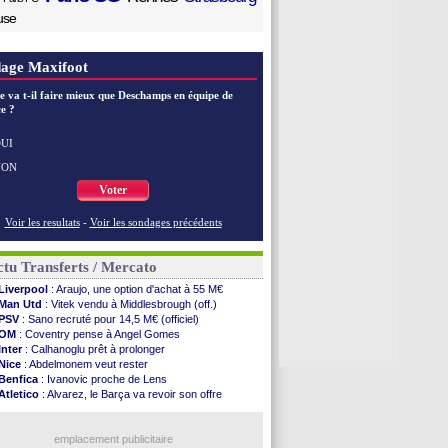
use
age Maxifoot
e va t-il faire mieux que Deschamps en équipe de
e ?
UI
NON
Voter
Voir les resultats
-
Voir les sondages précédents
tu Transferts / Mercato
Liverpool
: Araujo, une option d'achat à 55 M€
Man Utd
: Vitek vendu à Middlesbrough (off.)
PSV
: Sano recruté pour 14,5 M€ (officiel)
OM
: Coventry pense à Angel Gomes
Inter
: Calhanoglu prêt à prolonger
Nice
: Abdelmonem veut rester
Benfica
: Ivanovic proche de Lens
Atletico
: Alvarez, le Barça va revoir son offre
Lorient
: Mbamba prêté par Leverkusen (officiel)
Naples
: Lukaku dit oui à Fenerbahçe
LA Galaxy
: Sergi Roberto a signé (officiel)
emplacement publicitaire