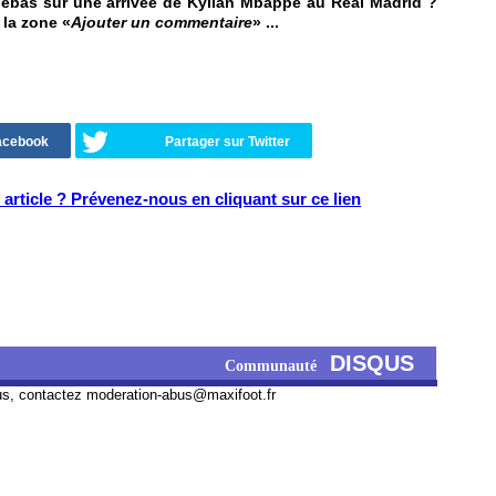
Tebas sur une arrivée de Kylian Mbappé au Real Madrid ?
 la zone «
Ajouter un commentaire
» ...
Facebook
Partager sur Twitter
article ? Prévenez-nous en cliquant sur ce lien
DISQUS
Communauté
us, contactez
moderation-abus@maxifoot.fr