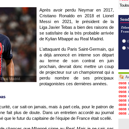
Toulo
Après avoir perdu Neymar en 2017,
Cristiano Ronaldo en 2018 et Lionel
Sond
Messi en 2021, le président de la
Liga Javier Tebas a bien des raisons de
Zidan
Franc
se satisfaire de la très probable arrivée
de Kylian Mbappé au Real Madrid.
O
L'attaquant du Paris Saint-Germain, qui
a déjà annoncé en interne son départ
au terme de son contrat en juin
prochain, devrait donc mettre un coup
de projecteur sur un championnat qui a
Ac
perdu nombre de ses principaux
 Real Madrid.
protagonistes ces dernières années.
09/08
09/08
09/08
bas
09/08
08/08
08/08
rité, car sait-on jamais, mais à part cela, pour le patron de
08/08
e ne fait plus de doute. Dans un entretien accordé au journal
08/08
é que le futur du capitaine de l'équipe de France était scellé.
08/08
08/08
08/08
9% de chances que Mbappé signe au Real. Mais je ne sais pas