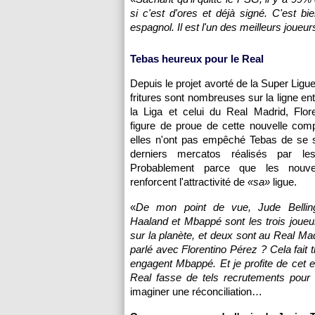
si c'est d'ores et déjà signé. C'est bi
espagnol. Il est l'un des meilleurs joue
Tebas heureux pour le Real
Depuis le projet avorté de la Super Ligu
fritures sont nombreuses sur la ligne en
la Liga et celui du Real Madrid, Flor
figure de proue de cette nouvelle comp
elles n'ont pas empêché Tebas de se s
derniers mercatos réalisés par le
Probablement parce que les nouve
renforcent l'attractivité de
«sa»
ligue.
«
De mon point de vue, Jude Belling
Haaland et Mbappé sont les trois joue
sur la planète, et deux sont au Real Madr
parlé avec Florentino Pérez ? Cela fait t
engagent Mbappé. Et je profite de cet e
Real fasse de tels recrutements pour 
imaginer une réconciliation…