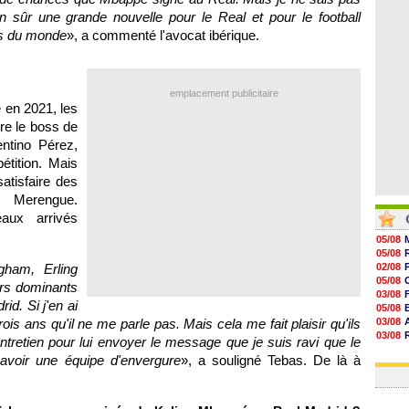
08/08
en sûr une grande nouvelle pour le Real et pour le football
08/08
urs du monde
», a commenté l'avocat ibérique.
08/08
08/08
emplacement publicitaire
e en 2021, les
tre le boss de
entino Pérez,
étition. Mais
atisfaire des
s Merengue.
aux arrivés
05/08
05/08
ham, Erling
02/08
05/08
urs dominants
03/08
id. Si j'en ai
05/08
rois ans qu'il ne me parle pas. Mais cela me fait plaisir qu'ils
03/08
03/08
ntretien pour lui envoyer le message que je suis ravi que le
06/08
avoir une équipe d'envergure
», a souligné Tebas. De là à
03/08