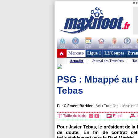
A r
OM
PSG
Lyon
Lille
Monaco
Chelsea
Ma
+ de clubs
Mercato
Ligue 1
L2/Coupes
Etran
Actualité
|
Journal des Transferts
|
Tab
PSG : Mbappé au Re
Tebas
Par
Clément Barbier
-
Actu Transferts, Mise en l
Taille du texte:
Email
I
Pour Javier Tebas, le président de la
de doute. En fin de contrat cet 
inéluctablement vers le Real Madrid.