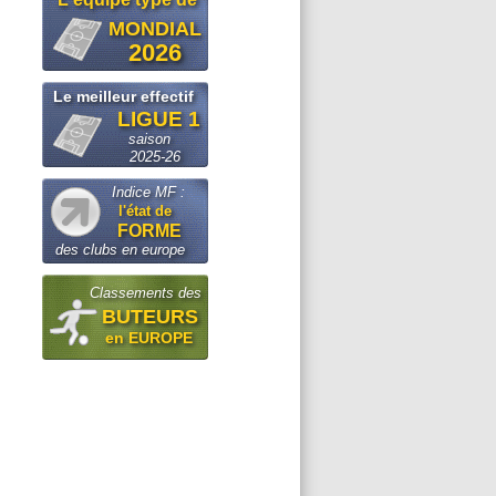
MONDIAL
2026
Le meilleur effectif
LIGUE 1
saison
2025-26
Indice MF :
l'état de
FORME
des clubs en europe
Classements des
BUTEURS
en EUROPE