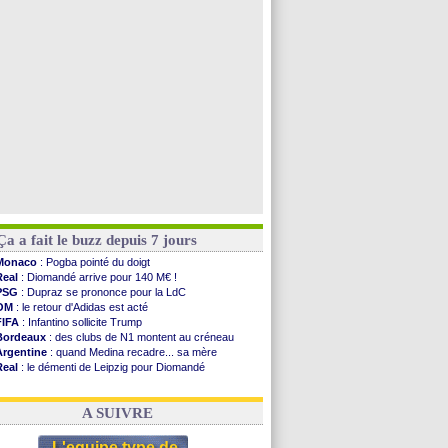
Barça
: De Jong menacé par l’arrivée de Rodri
Nottingham
: O. Diomande arrive pour 40 M€
Lens
: Ganiou prolongé jusqu'en 2030 (officiel)
Atletico
: Almada rejoint River Plate (off.)
Voir toutes les brèves
Ça a fait le buzz depuis 7 jours
Monaco
: Pogba pointé du doigt
Real
: Diomandé arrive pour 140 M€ !
PSG
: Dupraz se prononce pour la LdC
OM
: le retour d'Adidas est acté
FIFA
: Infantino sollicite Trump
Bordeaux
: des clubs de N1 montent au créneau
Argentine
: quand Medina recadre... sa mère
Real
: le démenti de Leipzig pour Diomandé
OM
: le club prêt à libérer Kondogbia ?
OM
: Paixão attire un 2e club anglais
A SUIVRE
L'equipe type de