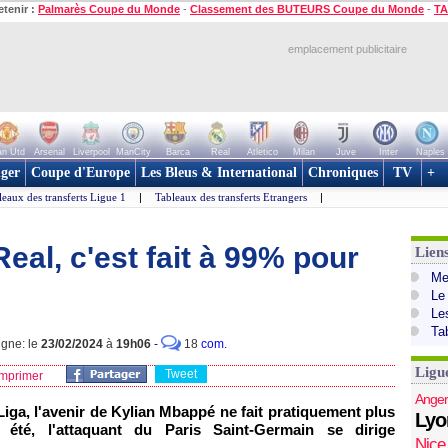
etenir :
Palmarès Coupe du Monde
-
Classement des BUTEURS Coupe du Monde
-
TA
emplacement publicitaire
n Utd
Arsenal
Liverpool
ManCity
Barca
Real
Atletico
Milan
Juve
Inter
Naples
ger
Coupe d'Europe
Les Bleus & International
Chroniques
TV
+
leaux des transferts Ligue 1
|
Tableaux des transferts Etrangers
|
al, c'est fait à 99% pour
Lien
Mer
Le
Le
Ta
igne: le
23/02/2024
à
19h06
-
18
com.
Ligu
Tweet
mprimer
Anger
 Liga, l'avenir de Kylian Mbappé ne fait pratiquement plus
Lyo
été, l'attaquant du Paris Saint-Germain se dirige
Nice