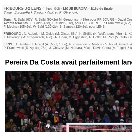
FRIBOURG
3-2
LENS
(mi-tps: 0-2)
- LIGUE EUROPA - 1/16e de finale
Stade : Europa-Park Stadion - Arbitre : R. Obrenovic
Buts
:
R. Sallai
(67e)
R. Sallai
(90+2e)
M. Gregoritsch
(99e) pour
FRIBOURG
-
David Co
Avertissements
:
L. Höler
(43e)
,
L. Kübler
(61e)
, pour
FRIBOURG
-
P. Frankowski
(65e)
F. Medina
(105+2e)
,
W. Saïd
(120+2e)
,
B. Samba
(120+2e)
, pour
LENS
FRIBOURG
:
N. Atubolu
-
M. Gulde
(
M. Ginter
, 86e)
,
K. Sildillia
(
N. Weißhaupt
, 46e)
-
L. Kü
J. Makengo
(
M. Gregoritsch
, 46e)
-
R. Doan
,
M. Eggestein
,
N. Höfler
,
M. Röhl
(
V. Grifo
, 8
LENS
:
B. Samba
-
J. Gradit
(
A. Diouf
, 103e)
,
A. Khusanov
,
F. Medina
-
S. Abdul Samed
(
W
P. Frankowski
(
R. Aguilar
, 73e)
,
J. Chávez
(
M. Haïdara
, 80e)
-
David Costa
(
A. Fulgini
, 81
Pereira Da Costa avait parfaitement lan