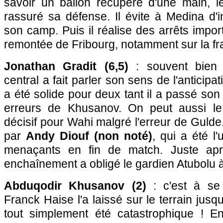
savoir un ballon récupéré d'une main, 
rassuré sa défense. Il évite à Medina d'i
son camp. Puis il réalise des arrêts impor
remontée de Fribourg, notamment sur la fr
Jonathan Gradit (6,5)
: souvent bien 
central a fait parler son sens de l'anticipat
a été solide pour deux tant il a passé son
erreurs de Khusanov. On peut aussi le
décisif pour Wahi malgré l'erreur de Guld
par
Andy Diouf (non noté)
, qui a été l
menaçants en fin de match. Juste apr
enchaînement a obligé le gardien Atubolu à r
Abduqodir Khusanov (2)
: c'est à se
Franck Haise l'a laissé sur le terrain jus
tout simplement été catastrophique ! E