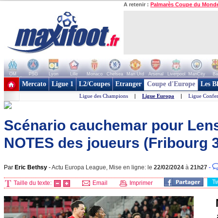
A retenir :
Palmarès Coupe du Mond
OM
PSG
Lyon
Lille
Monaco
Chelsea
Man Utd
Arsenal
Liverpool
ManCity
Ba
+ de clubs
Mercato
Ligue 1
L2/Coupes
Etranger
Coupe d'Europe
Les B
Ligue des Champions
|
Ligue Europa
|
Ligue Confe
Scénario cauchemar pour Lens !
NOTES des joueurs (Fribourg 
Par
Eric Bethsy
-
Actu Europa League, Mise en ligne: le
22/02/2024
à
21h27
-
T
Taille du texte:
Email
Imprimer