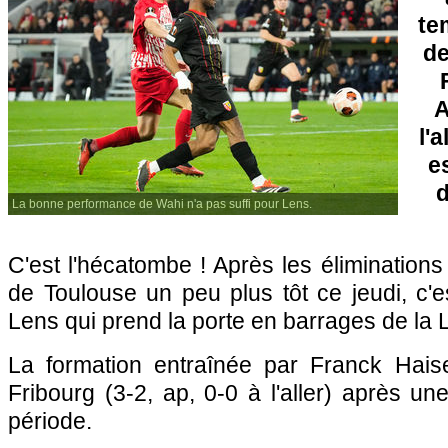
te
de
A
l'a
e
d
La bonne performance de Wahi n'a pas suffi pour Lens.
C'est l'hécatombe ! Après les élimination
de Toulouse un peu plus tôt ce jeudi, c'
Lens qui prend la porte en barrages de la 
La formation entraînée par Franck Hais
Fribourg (3-2, ap, 0-0 à l'aller) après un
période.