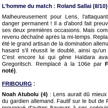
L'homme du match : Roland Sallai (8/10)
Malheureusement pour Lens, l'attaquan
danger permanent ! Il a d'abord fait pre
ses deux premières occasions. Mais comm
revenu déchaîné après la mi-temps. Replac
été le grand artisan de la domination alle
hasard s'il réussit le doublé, ainsi qu'un
C'est encore lui qui gêne Haïdara avan
Gregoritsch. Remplacé à la 106e par
F
noté)
.
FRIBOURG
:
Noah Atubolu (4)
: Lens aurait dû mieux pr
du gardien allemand. Fautif sur le but de 
provoqué d'autres frayeurs à ses coéquip