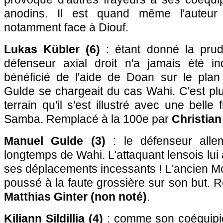
anodins. Il est quand même l'auteur d
notamment face à Diouf.
Lukas Kübler (6)
: étant donné la pru
défenseur axial droit n'a jamais été in
bénéficié de l'aide de Doan sur le plan 
Gulde se chargeait du cas Wahi. C'est plut
terrain qu'il s'est illustré avec une bell
Samba. Remplacé à la 100e par
Christian
Manuel Gulde (3)
: le défenseur alle
longtemps de Wahi. L'attaquant lensois lui 
ses déplacements incessants ! L'ancien Mo
poussé à la faute grossière sur son but. 
Matthias Ginter (non noté)
.
Kiliann Sildillia (4)
: comme son coéquipie