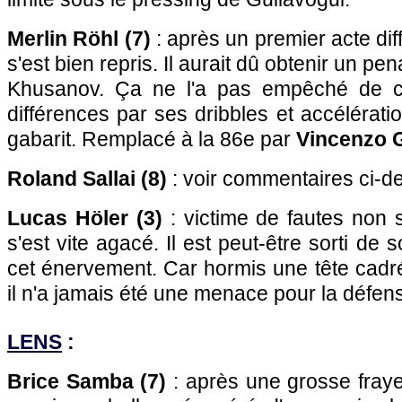
Merlin Röhl (7)
: après un premier acte diffi
s'est bien repris. Il aurait dû obtenir un pe
Khusanov. Ça ne l'a pas empêché de co
différences par ses dribbles et accélérat
gabarit. Remplacé à la 86e par
Vincenzo G
Roland Sallai (8)
: voir commentaires ci-d
Lucas Höler (3)
: victime de fautes non si
s'est vite agacé. Il est peut-être sorti d
cet énervement. Car hormis une tête cadr
il n'a jamais été une menace pour la défen
LENS
:
Brice Samba (7)
: après une grosse fraye