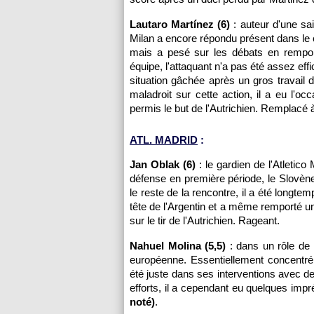
Lautaro Martínez (6)
: auteur d'une sai
Milan a encore répondu présent dans le
mais a pesé sur les débats en rempor
équipe, l'attaquant n'a pas été assez ef
situation gâchée après un gros travail 
maladroit sur cette action, il a eu l'
permis le but de l'Autrichien. Remplacé 
ATL. MADRID
:
Jan Oblak (6)
: le gardien de l'Atletic
défense en première période, le Slovène
le reste de la rencontre, il a été longte
tête de l'Argentin et a même remporté un 
sur le tir de l'Autrichien. Rageant.
Nahuel Molina (5,5)
: dans un rôle de p
européenne. Essentiellement concentré 
été juste dans ses interventions avec
efforts, il a cependant eu quelques imp
noté)
.