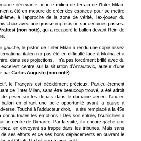
mance décevante pour le milieu de terrain de l'Inter Milan.
énien a été en mesure de créer des espaces pour se mettre
oblème, à l'approche de la zone de vérité, l'ex-joueur du
ais choix avec une grosse imprécision sur certaines passes.
rattesi (non noté)
, qui a récupéré le ballon devant Reinildo
re.
ir gauche, le piston de l'Inter Milan a rendu une copie assez
ernational italien n'a pas été en difficulté face à Molina et a
tre, dans ses projections, il n'a pas forcément brillé avec du
xcellent centre sur la situation d'Arnautovic, auteur d'une
e par
Carlos Augusto (non noté)
.
tif, le Français est décidément précieux. Particulièrement
uant de l'Inter Milan, sans être beaucoup trouvé, a été adroit
de peser sur les débats dans le domaine aérien, l'ancien
allon en offrant une belle opportunité avant la pause à
verse. Touché à l'adducteur droit, il a été remplacé à la 45e
 a connu toutes les émotions ! Dès son entrée, l'Autrichien a
r un centre de Dimarco. Par la suite, il a encore gâché une
rtinez, en envoyant sa frappe dans les tribunes. Mais sans
é de ses efforts et de ses bons déplacements en ouvrant le
devant Oblak. Un but qui change tout !