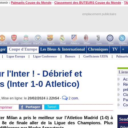
etenir :
Palmarès Coupe du Monde
-
Classement des BUTEURS Coupe du Monde
-
TA
emplacement publicitaire
n Utd
Arsenal
Liverpool
ManCity
Barca
Real
Atletico
Milan
Juve
Inter
Naples
ger
Coupe d'Europe
Les Bleus & International
Chroniques
TV
+
|
Ligue Europa
|
Ligue Conference
|
Buteurs
|
Coefficients UEFA
|
Palmarè
l'Inter ! - Débrief et
Lie
Ac
(Inter 1-0 Atletico)
Ré
pr
Cl
Mise en ligne: le
20/02/2024
à
22h54
-
2
com.
Pa
Co
Tweet
mprimer
er Milan a pris le meilleur sur l'Atletico Madrid (1-0) à
Sond
8e de finale aller de la Ligue des Champions. Plus
a différence par Marko Arnautovic.
Zidan