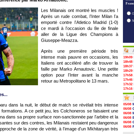
Franc
Les Milanais ont montré les muscles !
O
Après un rude combat, l'Inter Milan l'a
emporté contre l'Atletico Madrid (1-0)
ce mardi à l'occasion du 8e de finale
aller de la Ligue des Champions à
Giuseppe-Meazza.
Après une première période très
intense mais pauvre en occasions, les
19h09
18h48
Italiens ont accéléré afin de trouver la
18h37
faille par Marko Arnautovic. Une petite
18h29
option pour l'Inter avant la manche
17h58
17h46
retour au Metropolitano le 13 mars.
17h32
17h16
16h59
s...
16h37
16h33
u dans la nuit, le début de match se révélait très intense
05/08
16h27
06/08
ormations. A ce petit jeu, les Colchoneros se faisaient une
16h22
06/08
16h07
a dans sa propre surface non-sanctionnée par l'arbitre et la
06/08
15h46
ssantes sur des contres, les Milanais restaient peu dangereux
06/08
15h41
06/08
pproche de la zone de vérité, à l'image d'un Mkhitaryan très
15h20
06/08
14h55