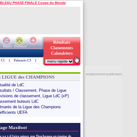
BLEAU PHASE FINALE Coupe du Monde
Résultats
Bayern
Dortmund
Classements
Calendriers
s C1
|
Palmarès C3
|
emplacement publicitaire
ns LIGUE des CHAMPIONS
tualité de LdC
sultats / Classement, Phase de Ligue
évisions de classement, Ligue LdC (xP)
assement buteurs LdC
lmarès de la Ligue des Champions
efficients UEFA
age Maxifoot
e va t-il faire mieux que Deschamps en équipe de