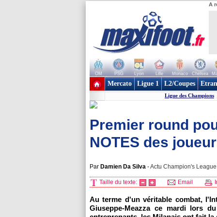
A r
OM
PSG
Lyon
Lille
Monaco
Chelsea
Ma
+ de clubs
Mercato
Ligue 1
L2/Coupes
Etran
Ligue des Champions
Premier round pour 
NOTES des joueurs 
Par
Damien Da Silva
-
Actu Champion's League, 
Taille du texte:
Email
I
Au terme d'un véritable combat, l'Int
Giuseppe-Meazza ce mardi lors du 
entreprenants, les Milanais ont fait l