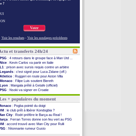
e ?
UI
NON
Voter
Voir les resultats
-
Voir les sondages précédents
Actu et transferts 24h/24
PSG
: 4 retours dans le groupe face à Man Utd ...
Nice
: Kevin Carlos va partir en Italie
L1
: prison avec sursis requis contre un arbitre
Leganés
: c'est signé pour Luca Zidane (off.)
Atletico
: Ruggeri en route pour Aston Villa
Monaco
: Filipe Luis soutient Biereth
Lyon
: Mangala prêté à Getafe (officiel)
PSG
: Nsoki va signer en Croatie
Arsenal
: Naples vise Gabriel Jesus
Les + populaires du moment
Real
: Mastantuono prêté à la Fiorentina (off.)
Man City
: accord avec le Barça pour Rodri ?
Monaco
: Pogba pointé du doigt
Rennes
: Haise a prolongé (officiel)
OM
: le club prêt à libérer Kondogbia ?
Palace
: Tomiyasu a convaincu (officiel)
Man City
: Rodri préfère le Barça au Real !
OM
: B. Genesio - "ce n'est pas idéal"
Barça
: Ferran Torres donne son feu vert au PSG
TFC
: Sion Oppong signe pour 4 ans (officiel)
OM
: accord trouvé avec Man City pour Rulli
PSG
: Liverpool va proposer 115 M€ pour ...
PSG
: l'étonnante rumeur Gusto
Norvège
: la démission d'Infantino réclamée
OM
: une offre pour Bulka
PSG
: Mbaye, deux pistes se détachent