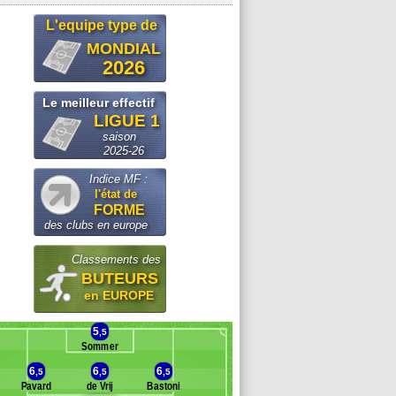
L'equipe type de
MONDIAL
2026
Le meilleur effectif
LIGUE 1
saison
2025-26
Indice MF :
l'état de
FORME
des clubs en europe
Classements des
BUTEURS
en EUROPE
5
,5
Sommer
6
6
6
,5
,5
,5
Pavard
de Vrij
Bastoni