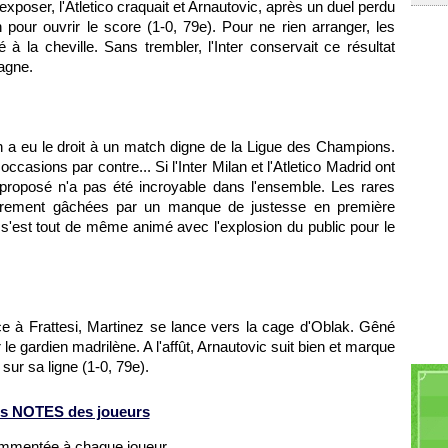
exposer, l'Atletico craquait et Arnautovic, après un duel perdu
 pour ouvrir le score (1-0, 79e). Pour ne rien arranger, les
 la cheville. Sans trembler, l'Inter conservait ce résultat
agne.
on a eu le droit à un match digne de la Ligue des Champions.
ccasions par contre... Si l'Inter Milan et l'Atletico Madrid ont
e proposé n'a pas été incroyable dans l'ensemble. Les rares
ulièrement gâchées par un manque de justesse en première
s'est tout de même animé avec l'explosion du public pour le
ce à Frattesi, Martinez se lance vers la cage d'Oblak. Gêné
r le gardien madrilène. A l'affût, Arnautovic suit bien et marque
sur sa ligne (1-0, 79e).
s NOTES des joueurs
ommentée à chaque joueur.