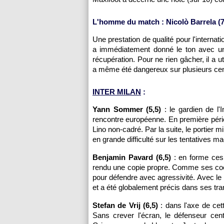
L'homme du match : Nicolò Barrela (7
Une prestation de qualité pour l'internatio
a immédiatement donné le ton avec une
récupération. Pour ne rien gâcher, il a ut
a même été dangereux sur plusieurs cen
INTER MILAN
:
Yann Sommer (5,5)
: le gardien de l'
rencontre européenne. En première pério
Lino non-cadré. Par la suite, le portier m
en grande difficulté sur les tentatives ma
Benjamin Pavard (6,5)
: en forme ces 
rendu une copie propre. Comme ses coéqu
pour défendre avec agressivité. Avec le b
et a été globalement précis dans ses tr
Stefan de Vrij (6,5)
: dans l'axe de cet
Sans crever l'écran, le défenseur cent