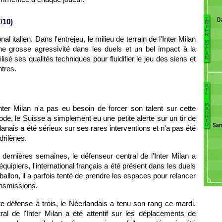
D
I
/10)
N
T
E
A
R
nal italien. Dans l'entrejeu, le milieu de terrain de l'Inter Milan
M
D
I
 grosse agressivité dans les duels et un bel impact à la
L
C
A
ilisé ses qualités techniques pour fluidifier le jeu des siens et
N
Fr
tres.
S
A
A
S
T
L
.
D
Sa
M
Inter Milan n'a pas eu besoin de forcer son talent sur cette
K
A
M
D
As
de, le Suisse a simplement eu une petite alerte sur un tir de
R
R
I
Sam
D
B
ilanais a été sérieux sur ses rares interventions et n'a pas été
Ba
B
drilènes.
Co
V
dernières semaines, le défenseur central de l'Inter Milan a
D
ipiers, l'international français a été présent dans les duels
G
M
allon, il a parfois tenté de prendre les espaces pour relancer
G
ansmissions.
R
te défense à trois, le Néerlandais a tenu son rang ce mardi.
ral de l'Inter Milan a été attentif sur les déplacements de