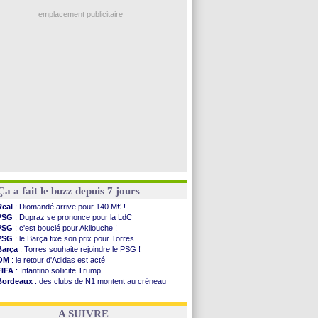
Ouganda
: Owori battu à mort à Kampala
Monaco
: Filipe Luis veut remplacer Akliouche
emplacement publicitaire
Grenade
: Luca Zidane va changer de club
Juve
: Zhegrova très clair sur son futur
OM
: Aguerd, le plan B de Naples
Arsenal
: Guimarães a signé son contrat
Nantes
: direction Chypre pour Duverne
Voir les brèves précédentes
Ça a fait le buzz depuis 7 jours
Real
: Diomandé arrive pour 140 M€ !
PSG
: Dupraz se prononce pour la LdC
PSG
: c'est bouclé pour Akliouche !
PSG
: le Barça fixe son prix pour Torres
Barça
: Torres souhaite rejoindre le PSG !
OM
: le retour d'Adidas est acté
FIFA
: Infantino sollicite Trump
Bordeaux
: des clubs de N1 montent au créneau
Argentine
: quand Medina recadre... sa mère
Real
: le démenti de Leipzig pour Diomandé
A SUIVRE