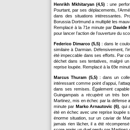
Henrikh Mkhitaryan (4,5)
: une perfor
Pourtant, par ses déplacements, l'Arm
dans des situations intéressantes. Pr
Borussia Dortmund a multiplié les mauv
Remplacé à la 71e minute par
Davide F
pour lancer l'action de l'ouverture du sco
Federico Dimarco (5,5)
: dans le coulo
similaire à Darmian. Défensivement, l'int
été impeccable dans ses efforts. Par con
déchet dans ses tentatives, malgré un e
reprise loupée. Remplacé à la 69e minut
Marcus Thuram (5,5)
: dans un collec
intéressant comme point d'appui, l'attaq
dans ses remises. Également capable 
Guingampais a récupéré un très bon b
Martinez, mis en échec par la défense ad
minute par
Marko Arnautovic (6)
, qui
été en échec avec une reprise loupée su
énorme situation, sur un caviar de Ma
jamais rien lâcher, il a été récompens
score après un duel perdu par Martinez 