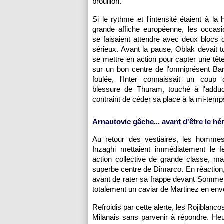
brouillon.
Si le rythme et l'intensité étaient à la
grande affiche européenne, les occasi
se faisaient attendre avec deux blocs d
sérieux. Avant la pause, Oblak devait
se mettre en action pour capter une têt
sur un bon centre de l'omniprésent Bar
foulée, l'Inter connaissait un coup
blessure de Thuram, touché à l'adduct
contraint de céder sa place à la mi-temp
Arnautovic gâche... avant d'être le hé
Au retour des vestiaires, les homm
Inzaghi mettaient immédiatement le 
action collective de grande classe, m
superbe centre de Dimarco. En réaction, 
avant de rater sa frappe devant Sommer.
totalement un caviar de Martinez en envo
Refroidis par cette alerte, les Rojiblan
Milanais sans parvenir à répondre. Heu