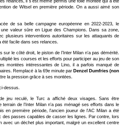
s relances, il s'est même permis une folle montée qui a été
vention de Witsel en première période. On a aussi aimé son
ncée de sa belle campagne européenne en 2022-2023, le
ste une valeur sûre en Ligue des Champions. Dans sa zone,
 avec plusieurs interventions autoritaires sur les attaquants de
a été facile dans ses relances.
 sur le côté droit, le piston de l'Inter Milan n'a pas démérité.
ltiplié les courses et les efforts pour participer au jeu de son
 les montées intéressantes de Lino, il a parfois manqué de
naires. Remplacé à la 69e minute par
Denzel Dumfries (non
ettre la pression grâce à ses montées.
ci-dessus.
 jeu reculé, le Turc a affiché deux visages. Sans être
e terrain de l'Inter Milan n'a pas ménagé ses efforts dans le
is en première période, l'ancien joueur de l'AC Milan a été
ec des passes capables de casser les lignes. Par contre, lors
n avec un déchet plus important, malgré un excellent centre