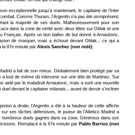
son exceptionnelle jusqu'à maintenant, le capitaine de l'Inter
 combat. Comme Thuram, l'Argentin n'a pas été omniprésent,
tant la majorité de ses duels. Malheureusement pour son
ficace dans la zone de vérité avec deux têtes sur Oblak et une
du Français. Après un bon ballon de but donné à Arnautovic,
occasion de marquer, mais a échoué devant Oblak... ce qui a
à la 87e minute par
Alexis Sanchez (non noté)
.
o Madrid a fait de son mieux. Globalement bien protégé par sa
 a tout de même dû intervenir sur une tête de Martinez. Sur
mps aidé par le maladroit Arnautovic, mais a sorti une nouvelle
duel devant le capitaine milanais... avant de devoir s'incliner
iston à droite, l'Argentin a été à la hauteur de cette affiche
sur ses tâches défensives, le joueur de l'Atletico Madrid a
 de nombreux duels gagnés dans sa zone. Généreux dans ses
récisions. Remplacé à la 67e minute par
Pablo Barrios (non