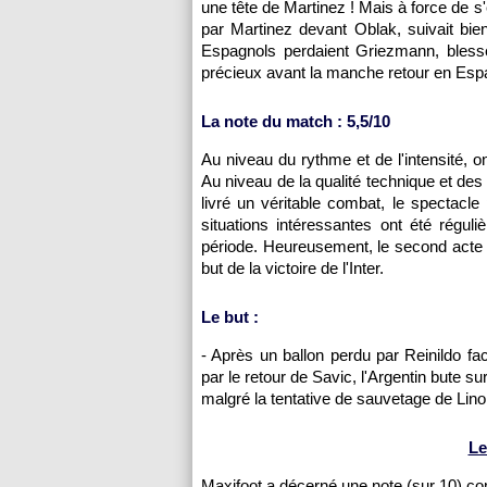
une tête de Martinez ! Mais à force de s'
par Martinez devant Oblak, suivait bien
Espagnols perdaient Griezmann, blessé à
précieux avant la manche retour en Esp
La note du match : 5,5/10
Au niveau du rythme et de l'intensité, 
Au niveau de la qualité technique et des o
livré un véritable combat, le spectacl
situations intéressantes ont été rég
période. Heureusement, le second acte 
but de la victoire de l'Inter.
Le but :
- Après un ballon perdu par Reinildo fa
par le retour de Savic, l'Argentin bute su
malgré la tentative de sauvetage de Lino 
Le
Maxifoot a décerné une note (sur 10) c