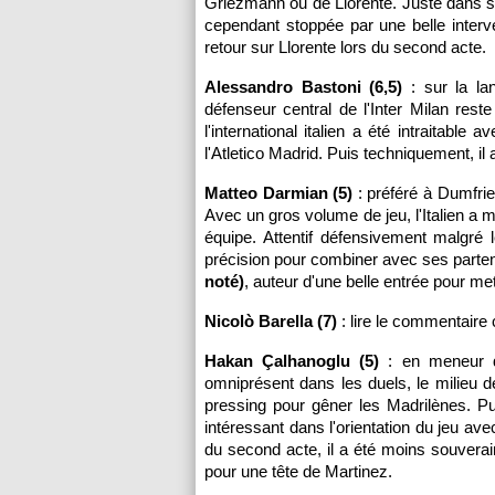
Griezmann ou de Llorente. Juste dans se
cependant stoppée par une belle inter
retour sur Llorente lors du second acte.
Alessandro Bastoni (6,5)
: sur la la
défenseur central de l'Inter Milan re
l'international italien a été intraitable
l'Atletico Madrid. Puis techniquement, il 
Matteo Darmian (5)
: préféré à Dumfries
Avec un gros volume de jeu, l'Italien a mu
équipe. Attentif défensivement malgré
précision pour combiner avec ses parte
noté)
, auteur d'une belle entrée pour m
Nicolò Barella (7)
: lire le commentaire 
Hakan Çalhanoglu (5)
: en meneur de
omniprésent dans les duels, le milieu d
pressing pour gêner les Madrilènes. Pu
intéressant dans l'orientation du jeu av
du second acte, il a été moins souverai
pour une tête de Martinez.