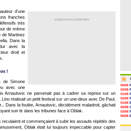
06/08
14h38
14h19
 hauteur d'une
13h56
ons franches
13h35
emplacement publicitaire
13h12
éfensifs très
12h48
 tout de même
e de Martinez
ella. Dans la
 dur avec la
eur droit et
s.
ros !
es de Simone
05/08
feu avec une
02/08
ais Arnautovic ne parvenait pas à cadrer sa reprise sur un
01/08
Lino réalisait un petit festival sur un une-deux avec De Paul,
02/08
01/08
.. Dans la foulée, Arnautovic, décidément maladroit, gâchait
05/08
yant son tir dans les tribunes face à Oblak.
03/08
05/08
03/08
cos reculaient et commençaient à subir les assauts répétés des
03/08
reusement, Oblak était lui toujours impeccable pour capter