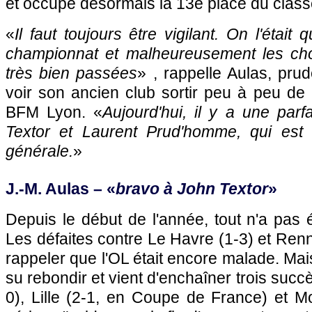
et occupe désormais la 13e place du clas
«
Il faut toujours être vigilant. On l'étai
championnat et malheureusement les ch
très bien passées
» , rappelle Aulas, pr
voir son ancien club sortir peu à peu de 
BFM Lyon. «
Aujourd'hui, il y a une par
Textor et Laurent Prud'homme, qui est a
générale.
»
J.-M. Aulas – «
bravo à John Textor
»
Depuis le début de l'année, tout n'a pas é
Les défaites contre Le Havre (1-3) et Ren
rappeler que l'OL était encore malade. Mai
su rebondir et vient d'enchaîner trois succè
0), Lille (2-1, en Coupe de France) et Mon