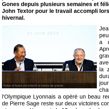
Gones depuis plusieurs semaines et fél
John Textor pour le travail accompli lor
hivernal.
Jea
peu
a q
Apr
gra
ave
la 
du
j
Textor et Aulas ont enterré la hache de guerre.
cha
l'Olympique Lyonnais a opéré un beau re
de Pierre Sage reste sur deux victoires co