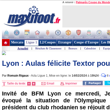
A retenir :
Palmarès Coupe du Mond
OM
PSG
Lyon
Lille
Monaco
Chelsea
Man Utd
Arsenal
Liverpool
ManCity
Ba
+ de clubs
Mercato
Ligue 1
L2/Coupes
Etranger
Coupe d'Europe
Les B
Actualité
|
Résultats & Classement
|
Buteurs
|
Calendrier
|
Equip
Lyon : Aulas félicite Textor po
Par
Romain Rigaux
-
Actu Ligue 1, Mise en ligne: le
14/02/2024
à
19h24
-
8
T
Taille du texte:
Email
Imprimer
Invité de BFM Lyon ce mercredi, Je
évoqué la situation de l'Olympique 
président du club rhodanien se réjouit