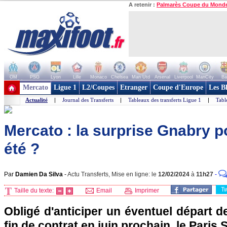
A retenir :
Palmarès Coupe du Mond
OM
PSG
Lyon
Lille
Monaco
Chelsea
Man Utd
Arsenal
Liverpool
ManCity
Ba
+ de clubs
Mercato
Ligue 1
L2/Coupes
Etranger
Coupe d'Europe
Les B
Actualité
|
Journal des Transferts
|
Tableaux des transferts Ligue 1
|
Tabl
Mercato : la surprise Gnabry p
été ?
Par
Damien Da Silva
-
Actu Transferts, Mise en ligne: le
12/02/2024
à
11h27
-
T
Taille du texte:
Email
Imprimer
Obligé d'anticiper un éventuel départ 
fin de contrat en juin prochain, le Paris