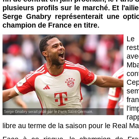
plusieurs profils sur le marché. Et l'ai
Serge Gnabry représenterait une opti
champion de France en titre.
Le 
res
ave
Mb
con
Cep
sem
fr
l'
Serge Gnabry serait pisté par le Paris Saint-Germain.
rap
libre au terme de la saison pour le Real Ma