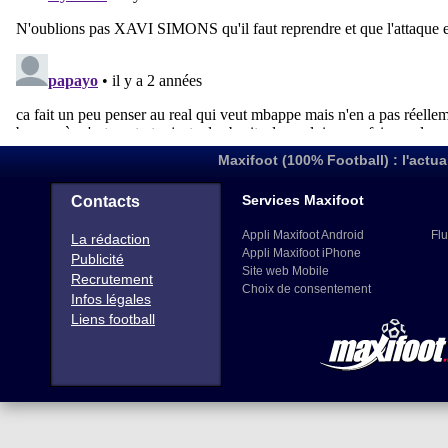
Maxifoot (100% Football) : l'actua
Services Maxifoot
Contacts
Appli Maxifoot Android
Flu
La rédaction
Appli Maxifoot iPhone
Publicité
Site web Mobile
Recrutement
Choix de consentement
Infos légales
Liens football